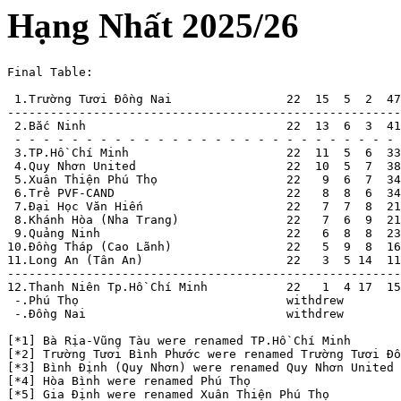
Hạng Nhất 2025/26
Final Table:

 1.Trường Tươi Đồng Nai                22  15  5  2  47
-------------------------------------------------------
 2.Bắc Ninh                            22  13  6  3  41
 - - - - - - - - - - - - - - - - - - - - - - - - - - - 
 3.TP.Hồ Chí Minh                      22  11  5  6  33
 4.Quy Nhơn United                     22  10  5  7  38
 5.Xuân Thiện Phú Thọ                  22   9  6  7  34
 6.Trẻ PVF-CAND                        22   8  8  6  34
 7.Đại Học Văn Hiến                    22   7  7  8  21
 8.Khánh Hòa (Nha Trang)               22   7  6  9  21
 9.Quảng Ninh                          22   6  8  8  23
10.Đồng Tháp (Cao Lãnh)                22   5  9  8  16
11.Long An (Tân An)                    22   3  5 14  11
-------------------------------------------------------
12.Thanh Niên Tp.Hồ Chí Minh           22   1  4 17  15
 -.Phú Thọ                             withdrew        
 -.Đồng Nai                            withdrew

[*1] Bà Rịa-Vũng Tàu were renamed TP.Hồ Chí Minh

[*2] Trường Tươi Bình Phước were renamed Trường Tươi Đồ
[*3] Bình Định (Quy Nhơn) were renamed Quy Nhơn United

[*4] Hòa Bình were renamed Phú Thọ

[*5] Gia Định were renamed Xuân Thiện Phú Thọ
