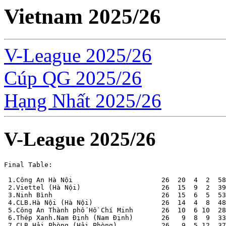
Vietnam 2025/26
V-League 2025/26
Cúp QG 2025/26
Hạng Nhất 2025/26
V-League 2025/26
Final Table:

 1.Công An Hà Nội                      26  20  4  2  58
 2.Viettel (Hà Nội)                    26  15  9  2  39
 3.Ninh Bình                           26  15  6  5  53
 4.CLB.Hà Nội (Hà Nội)                 26  14  4  8  48
 5.Công An Thành phố Hồ Chí Minh       26  10  6 10  28
 6.Thép Xanh.Nam Định (Nam Định)       26   9  8  9  33
 7.CLB.Hải Phòng (Hải Phòng)           26   9  5 12  37