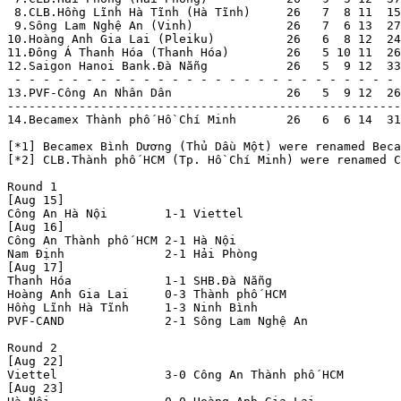
 8.CLB.Hồng Lĩnh Hà Tĩnh (Hà Tĩnh)     26   7  8 11  15
 9.Sông Lam Nghệ An (Vinh)             26   7  6 13  27
10.Hoàng Anh Gia Lai (Pleiku)          26   6  8 12  24
11.Ðông Á Thanh Hóa (Thanh Hóa)        26   5 10 11  26
12.Saigon Hanoi Bank.Đà Nẵng           26   5  9 12  33
 - - - - - - - - - - - - - - - - - - - - - - - - - - - 
13.PVF-Công An Nhân Dân                26   5  9 12  26