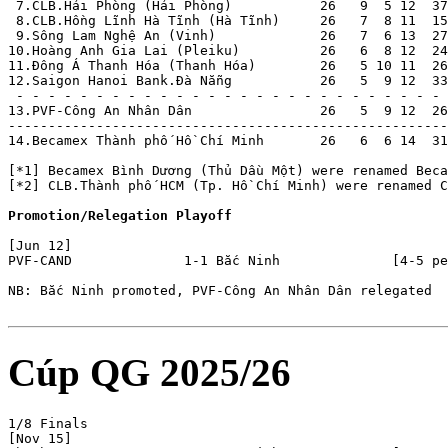
-------------------------------------------------------
14.Becamex Thành phố Hồ Chí Minh       26   6  6 14  31
[*1] Becamex Bình Dương (Thủ Dầu Một) were renamed Beca
[*2] CLB.Thành phố HCM (Tp. Hồ Chí Minh) were renamed C
Promotion/Relegation Playoff
[Jun 12]

PVF-CAND              1-1 Bắc Ninh              [4-5 pe
NB: Bắc Ninh promoted, PVF-Công An Nhân Dân relegated

Cúp QG 2025/26
1/8 Finals

[Nov 15]
