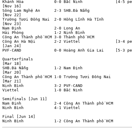
Khánh Hòa             0-0 Bắc Ninh              [4-5 pe
[Nov 16]

Sông Lam Nghệ An      2-3 SHB.Đà Nẵng           

[Nov 22]

Trường Tươi Đồng Nai  2-0 Hồng Lĩnh Hà Tĩnh     

[Nov 23]

Nam Định              2-0 Long An               

Hải Phòng             1-2 Ninh Bình             

Công An Thành phố HCM 3-0 Thành phố HCM         

Công An Hà Nội        2-2 Viettel               [3-4 pe
[Jan 24]

PVF-CAND              0-0 Hoàng Anh Gia Lai     [5-3 pe
Quarterfinals

[Mar 18]

SHB.Đà Nẵng           1-2 Nam Định              

[Mar 20]

Công An Thành phố HCM 1-0 Trường Tươi Đồng Nai  

[Mar 21]

Ninh Bình             3-2 PVF-CAND              

Viettel               1-0 Bắc Ninh              

Semifinals [Jun 11]

Nam Định              2-4 Công An Thành phố HCM 

Ninh Bình             4-1 Viettel               

Final [Jun 14]
