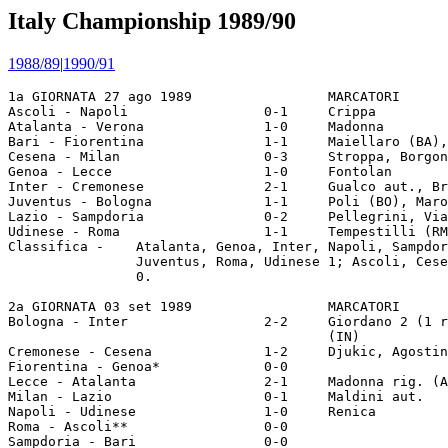
Italy Championship 1989/90
1988/89
|
1990/91
1a GIORNATA 27 ago 1989                 MARCATORI
Ascoli - Napoli                 0-1     Crippa
Atalanta - Verona               1-0     Madonna
Bari - Fiorentina               1-1     Maiellaro (BA), Baggio (FI)
Cesena - Milan                  0-3     Stroppa, Borgonovo, Massaro
Genoa - Lecce                   1-0     Fontolan
Inter - Cremonese               2-1     Gualco aut., Brehme rig. (IN)
Juventus - Bologna              1-1     Poli (BO), Marocchi (JU)
Lazio - Sampdoria               0-2     Pellegrini, Vialli
Udinese - Roma                  1-1     Tempestilli (RM)
Classifica -    Atalanta, Genoa, Inter, Napoli, Sampdoria 2; Bari, Bologna, Fiorentina,
                Juventus, Roma, Udinese 1; Ascoli, Cesena, Cremonese, Lazio, Lecce, Verona
                0.

2a GIORNATA 03 set 1989                 MARCATORI
Bologna - Inter                 2-2     Giordano 2 (1 rig.) (BO), Klinsmann, Mandorlini
                                        (IN)
Cremonese - Cesena              1-2     Djukic, Agostini (CE)
Fiorentina - Genoa*             0-0
Lecce - Atalanta                2-1     Madonna rig. (AT), Moriero, Pasculli (LE)
Milan - Lazio                   0-1     Maldini aut.
Napoli - Udinese                1-0     Renica
Roma - Ascoli**                 0-0
Sampdoria - Bari                0-0
Verona - Juventus               1-4     Schillaci 2, Fortunato, Marocchi (JU)
Classifica -    Napoli 4; Genoa, Inter, Juventus, Sampdoria 3; Atalanta, Bari, Bologna,
                Cesena, Fiorentina, Lazio, Lecce, Milan, Roma 2; Udinese, Ascoli 1;
                Cremonese, Verona 0.
*played in Pistoia
**played in Pescara

3a GIORNATA 06 set 1989                 MARCATORI
Ascoli - Sampdoria              2-1     Salsano (SA)
Atalanta - Milan                0-1     Ancelotti
Bari - Verona                   2-1     Gerson, Scarafoni (BA)
Cesena - Napoli                 0-0
Genoa - Roma                    0-2     Voller 2 (1 rig.)
Inter - Lecce                   2-1     Klinsmann, Brehme rig. (IN), Pasculli (LE)
Juventus - Fiorentina           3-1     Kubik (FI), Casiraghi, Schillaci, Alessio (JU)
Lazio - Cremonese               1-1     Ruben Sosa (LA)
Udinese - Bologna               1-1     Villa (BO)
Classifica -    Inter, Juventus, Napoli 5; Bari, Milan, Roma 4; Ascoli, Bologna, Cesena,
                Genoa, Lazio, Sampdoria 3; Atalanta, Fiorentina, Lecce, Udinese 2;
                Cremonese 1; Verona 0.

4a GIORNATA 10 set 1989                 MARCATORI
Bologna - Bari                  3-1     Lorenzo (BA), Lorenzo, Bonini, Poli (BO)
Cremonese - Genoa               0-1     Aguilera rig.
Fiorentina - Lazio*             1-0     Baggio rig.
Juventus - Ascoli               3-1     Zavarov, Bonetti, Sabato aut. (JU)
Lecce - Cesena                  2-1     Esposito (CE), Marino, Pasculli rig. (LE)
Milan - Udinese                 3-1     Ancelotti, Massaro, Rijkaard (MI)
Roma - Atalanta                 4-1     Caniggia (AT), Desideri, Gerolin, Berthold, 
                                        Voller (RM)
Sampdoria - Inter               2-0     Vialli, Cerezo
Verona - Napoli                 1-2     Mauro, Careca rig. (NA)
Classifica -    Juventus, Napoli 7; Milan, Roma 6; Bologna, Genoa, Inter, Sampdoria 5;
                Bari, Fiorentina, Lecce 4; Ascoli, Cesena, Lazio 3; Atalanta, Udinese 2;
                Cremonese 1; Verona 0.
*played in Pistoia

5a GIORNATA 17 set 1989                 MARCATORI
Ascoli - Verona                 1-1
Atalanta - Cremonese            2-0     Madonna, Bortolazzi
Bari - Roma                     1-2     Joao Paulo (BA), Brambati aut., Desideri (RM)
Cesena - Bologna                0-0
Genoa - Milan                   1-1     Aguilera (GE), Rijkaard (MI)
Inter - Juventus                2-1     Matthaeus, Klinsmann (IN), Marocchi (JU)
Lazio - Lecce                   3-0     Amarildo 2, Gregucci
Napoli - Fiorentina             3-2     Baggio 2 (1 rig.) (FI), Pioli aut., Careca, 
                                        Corradini (NA)
Udinese - Sampdoria             3-3     Paganin aut., Vialli, Katanec (SA)
Classifica -    Napoli 9; Roma 8; Inter, Juventus, Milan 7; Bologna, Genoa, Sampdoria 6;
                Lazio 5; Ascoli, Atalanta, Bari, Cesena, Fiorentina, Lecce 4; Udinese 3;
                Cremonese, Verona 1.

6a GIORNATA 24 set 1989                 MARCATORI
Ascoli - Inter                  0-1     Klinsmann
Bologna - Genoa                 1-0     Villa
Cremonese - Napoli              1-1     Maradona (NA)
Juventus - Bari                 1-0     Schillaci
Lecce - Udinese                 1-0     Pasculli
Milan - Fiorentina              1-1     Dell'Oglio (FI), Tassotti (MI)
Roma - Cesena                   1-0     Desideri
Sampdoria - Atalanta            1-0     Katanec
Verona - Lazio                  1-1     Sotomayor aut.
Classifica -    Napoli, Roma 10; Inter, Juventus 9; Bologna, Milan, Sampdoria 8; Genoa,
                Lazio, Lecce 6; Fiorentina 5; Ascoli, Atalanta, Bari, Cesena 4; Udinese 3;
                Cremonese, Verona 2.

7a GIORNATA 01 ott 1989                 MARCATORI
Atalanta - Cesena               1-0     Stromberg
Bari - Ascoli                   2-2     Joao Paulo 2 (BA)
Bologna - Cremonese             1-1     Giordano rig. (BO)
Fiorentina - Udinese*           1-2     Buso (FI)
Genoa - Sampdoria               1-2     Fontolan (GE), Vialli, Mancini (SA)
Inter - Roma                    3-0     Matthaeus, Brehme, Matthaeus
Lazio - Juventus                1-1     De Agostini rig. (JU), Di Canio (LA)
Napoli - Milan                  3-0     Carnevale 2, Maradona
Verona - Lecce                  0-0
Classifica -    Napoli 12; Inter 11; Juventus, Roma, Sampdoria 10; Bologna 9; Milan 8;
                Lazio, Lecce 7; Atalanta, Genoa 6; Ascoli, Bari, Fiorentina, Udinese 5;
                Cesena 4; Cremonese, Verona 3.
*played in Pistoia

8a GIORNATA 08 ott 1989                 MARCATORI
Ascoli - Bologna                1-1     Bonetti (BO)
Cesena - Lazio                  0-0
Cremonese - Milan               1-0
Inter - Bari                    1-1     Carbone (BA), Berti (IN)
Juventus - Atalanta             0-1     Caniggia
Lecce - Fiorentina              1-0     Virdis
Roma - Napoli                   1-1     Maradona rig. (NA), Comi (RM)
Sampdoria - Verona              1-0     Vialli
Udinese - Genoa                 2-4     Fontolan 2, Aguilera 2 (GE)
Classifica -    Napoli 13; Inter, Sampdoria 12; Roma 11; Bologna, Juventus 10; Lecce 9;
                Atalanta, Genoa, Lazio, Milan 8; Ascoli, Bari 6; Cesena, Cremonese,
                Fiorentina, Udinese 5; Verona 3.

9a GIORNATA 22 ott 1989                 MARCATORI
Atalanta - Ascoli               1-0     Bresciani
Cesena - Udinese                1-1     Agostini (CE)
Fiorentina - Sampdoria          3-1     Volpecina, Battistini, Baggio (FI), Mancini (SA)
Genoa - Juventus                2-3     Aguilera, Fortunato aut. (GE), Schillaci 2,
                                        Aleinikov (JU)
Lazio - Bologna                 3-0     Di Canio, Sosa 2 rig.
Lecce - Bari                    1-1     Loseto (BA), Virdis (LE)
Milan - Roma                    1-0     Van Basten
Napoli - Inter                  2-0     Careca, Maradona
Verona - Cremonese              1-1
Classifica -    Napoli 15; Inter, Juventus, Sampdoria 12; Roma 11; Atalanta, Bologna,
                Lazio, Lecce, Milan 10; Genoa 8; Bari, Fiorentina 7; Ascoli, Cesena,
                Cremonese, Udinese 6; Verona 4.

10a GIORNATA 29 ott 1989                MARCATORI
Ascoli - Milan                  1-0
Bari - Cesena                   2-0     Carrera, Maiellaro
Bologna - Atalanta              0-0
Cremonese - Fiorentina          1-2     Nappi, Pioli (FI)
Genoa - Napoli                  1-1     Fontolan (GE), Maradona rig. (NA)
Inter - Lazio                   3-0     Morello, Brehme rig., Serena
Juventus - Sampdoria            1-0     Aleinikov
Roma - Lecce                    2-1     Levanto (LE), Giannini, Rizzitelli (RM)
Udinese - Verona                2-1
Classifica -    Napoli 16; Inter, Juventus 14; Roma 13; Sampdoria 12; Atalanta, Bologna 11;
                Lazio, Lecce, Milan 10; Bari, Fiorentina, Genoa 9; Ascoli, Udinese 8;
                Cesena, Cremonese 6; Verona 4.

11a GIORNATA 05 nov 1989                MARCATORI
Bari - Genoa                    0-0
Cesena - Ascoli                 1-0     Pierleoni
Cremonese - Udinese             2-2
Fiorentina - Bologna            0-1     Geovani
Lazio - Atalanta                1-2     Evair 2 (AT), Amarildo (LA)
Milan - Juventus                3-2     De Agostini rig., Schillaci (JU), 
                                        Van Basten 2 (1 rig.), Donadoni (MI)
Napoli - Lecce                  3-2     Virdis, Conte (LE), Fusi, Carnevale 2 (NA)
Sampdoria - Roma                4-2     Desideri, Rizzitelli (RM), Salsano, Mancini, 
                                        Vialli 2 (SA)
Verona - Inter                  0-3     Klinsmann 3
Classifica -    Napoli 18; Inter 16; Juventus, Sampdoria 14; Atalanta, Bologna, Roma 13;
                Milan 12; Bari, Genoa, Lazio, Lecce 10; Fiorentina, Udinese 9; Ascoli,
                Cesena 8; Cremonese 7; Verona 4.

12a GIORNATA 19 nov 1989                MARCATORI
Atalanta - Bari                 0-0
Bologna - Verona                1-0     Marronaro
Fiorentina - Ascoli             5-1     Baggio 3, Dertycia 2 (FI)
Genoa - Cesena                  2-3     Esposito, Nobile, Agostini rig. (CE), Torrente,
                                        Aguilera rig. (GE)
Inter - Milan                   0-3     Van Basten, Fuser, Massaro
Lecce - Cremonese               2-1     Benedetti, Pasculli rig. (LE)
Napoli - Sampdoria              1-1     Maradona rig. (NA), Dossena (SA)
Roma - Lazio                    1-1     Bertoni (LA), Giannini (RM)
Udinese - Juventus              2-2     Zavarov, Fortunato (JU)
Classifica -    Napoli 19; Inter 16; Bologna, Juventus, Sampdoria 15; Atalanta, Milan, Roma
        