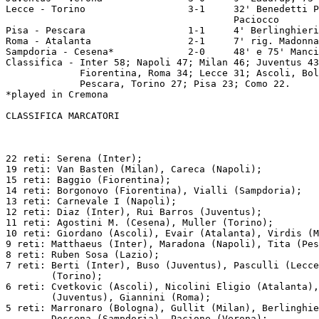
' e 75' Mancini R.
Classifica - Inter 58; Napoli 47; Milan 46; Juventus 43; Sampdoria 39; Atalanta 36;
             Fiorentina, Roma 34; Lecce 31; Ascoli, Bologna, Cesena, Lazio, Verona 29;
             Pescara, Torino 27; Pisa 23; Como 22.
*played in Cremona

CLASSIFICA MARCATORI



22 reti: Serena (Inter);
19 reti: Van Basten (Milan), Careca (Napoli);
15 reti: Baggio (Fiorentina);
14 reti: Borgonovo (Fiorentina), Vialli (Sampdoria);
13 reti: Carnevale I (Napoli);
12 reti: Diaz (Inter), Rui Barros (Juventus);
11 reti: Agostini M. (Cesena), Muller (Torino);
10 reti: Giordano (Ascoli), Evair (Atalanta), Virdis (Milan), Voller (Roma);
9 reti: Matthaeus (Inter), Maradona (Napoli), Tita (Pescara), Mancini R. (Sampdoria);
8 reti: Ruben Sosa (Lazio);
7 reti: Berti (Inter), Buso (Juventus), Pasculli (Lecce), Incocciati (Pisa), Skoro
        (Torino);
6 reti: Cvetkovic (Ascoli), Nicolini Eligio (Atalanta), Simone (Como), De Agostini, Laudrup
        (Juventus), Giannini (Roma);
5 reti: Marronaro (Bologna), Gullit (Milan), Berlinghieri (Pescara), Massaro (Roma),
        Dossena (Sampdoria), Pacione (Verona);
4 reti: Casagrande (Ascoli), Madonna (Atalanta), Alessio, Poli (Bologna), Milton (Como),
        Cucchi E., Pellegrini II (Fiorentina), Altobelli (Juventus), Gregucci (Lazio),
        Benedetti P. (Lecce), Rijkaard (Milan) Edmar, Pagano (Pescara), Fuser (Torino),
        Bortolazzi, Galderisi (Verona);
3 reti: Dell'Oglio (Ascoli), Bonacina, Fortunato (Atalanta), Lorenzo (Bologna), Giunta
        (Como), Dunga (Fiorentina), Bianchi Alessandro, Brehme, Mandorlini (Inter), Galia
        (Juventus), Dezotti, Rizzolo (Lazio), Barbas (Lecce), Colombo, Evani, Mannari
        (Milan), Alemao (Napoli), Gasperini, Junior (Pescara), Been (Pisa), Policano
        (Roma), Bresciani, Cravero (Torino), Caniggia (Verona);
2 reti: Giovannelli (Ascoli), Pasciullo, Prytz (Atalanta), Bonini, De Marchi, Demol
        (Bologna), Bordin, Domini (Cesena), Corneliusson, Invernizzi, Maccoppi (Como),
        Matteoli (Inter), Cabrini, Magrin, Napoli N., Zavarov (Juventus), Pin G. (Lazio),
        Baroni, Miggiano, Moriero, Paciocco (Lecce), Ancelotti, Baresi II, Tassotti
        (Milan), Crippa, De Napoli, Neri M., Renica (Napoli), Boccafresca, Piovanelli
        (Pisa), Desideri, Nela, Rizzitelli (Roma), Bonomi, Cerezo, Pradella, Salsano,
        Victor (Sampdoria), Edu, Zago (Torino);
1 rete: Aloisi, Arslanovic, Benetti (Ascoli), Barcella, De Patre, Garlini, Stromberg
        (Atalanta), Bonetti II, Monza M. (Bologna), Aselli, Calcaterra, Cuttone, Gelain,
        Holmqvist, Jozic, Leoni, Limido, Traini (Cesena), Albiero, Annoni, Colantuono,
        Didone (Como), Battistini, Di Chiara II, Salvatori (Fiorentina), Bergomi (Inter),
        Marocchi (Juventus), Di Canio, Gutierrez (Lazio), Garzja, Vanoli, Vincze (Lecce),
        Donadoni (Milan), Carannante, Francini, Giacchetta, Romano F. (Napoli), Bernazzani,
        Brandani, Faccenda (Pisa), Conti, Manfredonia, Tempestilli (Roma), Carboni, Pari,
        Pellegrini III, Vierchowod (Sampdoria), Benedetti S., Rossi E. (Torino), Berthold,
        Troglio (Verona).

ESPULSIONI

Fiorentina 8: Baggio (due volte), Battistini, Carobbi (due volte), Mattei, Pin C., Salvatori.
Bologna 7: Alessio, Bonetti II (due volte), Lorenzo (due volte). Monza M., Poli.
Como 7: Albiero, Corneliusson, Lorenzini (due volte), Todesco (due volte), Verza.
Atalanta 6: Esposito, Evair, Fortunato, Nicolini Eligio, Progna, Prytz.
Lazio 6: Beruatto. Di Canio, Gregucci (due volte), Monti, Muro.
Roma 6: Conti, Gerolin (due volte), Manfredonia, Oddi, Tempestilli.
Torino 6: Benedetti S., Comi, Ferri I, Muller, Sabato, Skoro.
Cesena 5: Calcaterra (tre volte), Jozic, Piraccini.
Lecce 5: Baroni, Levanto, Miggiano, Paciocco (due volte).
Verona 5: Berthold, Caniggia, Pacione, Pioli, Soldà.
Inter 3: Matthaeus (due volte), Verdelli.
Napoli 3: Carnevale I (due volte), Crippa.
Pisa 3: Been, Cuoghi, Tonini.
Sampdoria 3: Cerezo, Lanna, Vierchowod.
Ascoli 2: Arslanovic, Rodia.
Juventus 2: Bruno P., Zavarov.
Milan 1: Van Basten.
Pescara 1: Lalli.



FINAL TABLE                  Home          Away        Total        Goals    Pts
                     Pl.   V.  N.  P.   V.  N.  P.    V.  N.  P.    A.   P.
1. INTERNAZIONALE    34   15   2   0   11   4   2    26   6   2    67   19    58
2. Napoli            34   11   5   1    7   6   4    18  11   5    57   28    47
3. Milan             34    8   7   2    8   7   2    16  14   4    61   25    46
4. Juventus          34    8   7   2    7   6   4    15  13   6    51   36    43
5. Sampdoria         34   10   3   4    4   8   5    14  11   9    43   25    39
6. Atalanta          34    7   8   2    4   6   7    11  14   9    37   32    36
7. Fiorentina (*)    34    9   5   3    3   5   9    12  10  12    44   43    34
8. Roma              34    7   5   5    4   7   6    11  12  11    33   40    34
9. Lecce             34    8   7   2    0   8   9     8  15  11    25   35    31
10. Lazio            34    5  10   2    0   9   8     5  19  10    23   32    29
11. Verona           34    5   9   3    0  10   7     5  19  10    18   27    29
12. Ascoli           34    6   6   5    3   5   9     9  11  14    30   41    29
13. Cesena           34    8   5   4    0   8   9     8  13  13    24   39    29
14. Bologna          34    7   6   4    1   7   9     8  13  13    26   43    29
15. Torino           34    6   9   2    2   2  13     8  11  15    37   49    27
16. Pescara          34    3  11   3    2   6   9     5  17  12    28   43    27
17. Pisa             34    5   6   6    1   5  11     6  11  17    17   39    23
18. Como             34    6   4   7    0   6  11     6  10  18    24   49    22

                    612  134 115  57   57 115 134   191 230 191   645  645   612

Torino, Pescara, Pisa and Como relegated in Serie B.

(*)Decisive match for admission to Coppa UEFA 1989/90
Perugia, 30 giu 1989
Fiorentina - Roma       1-0     12' Pruzzo

INTERNAZIONALE: Zenga (33); Bergomi (32), Brehme (31); Matteoli (32), Ferri II (31),
                Mandorlini (26); Bianchi Alessandro (31), Berti (32), Diaz (33), Matthaeus
                (32), Serena (32); Baresi I (32), Verdelli (20), Fanna (13), Morello (10),
                Galvani (3), Malgioglio (1), Rivolta (1), Rocco (1). Allenatore: Giovanni
                Trapattoni.

SERIE B

Stages 1-20
Ancona          -  Bari            =  0 - 0  *  1 - 3
Avellino        -  Taranto         =  2 - 1  *  0 - 0
Barletta        -  Cremonese       =  2 - 2  *  0 - 2
Cosenza         -  Genoa           =  0 - 0  *  0 - 1
Licata          -  Catanzaro       =  0 - 0  *  0 - 0
Monza           -  Empoli          =  0 - 0  *  0 - 1
Padova          -  Sambenedettese  =  2 - 0  *  1 - 1
Parma           -  Messina         =  1 - 0  *  0 - 1
Piacenza        -  Brescia         =  2 - 1  *  0 - 2
Reggina         -  Udinese         =  2 - 1  *  0 - 0
  _________________________________________________

Stages 2-21
Bari            -  Parma           =  2 - 1  *  0 - 0
Brescia         -  Cosenza         =  2 - 0  *  0 - 3
Catanzaro       -  Padova          =  0 - 0  *  0 - 1
Cremonese       -  Monza           =  1 - 1  *  1 - 1
Empoli          -  Licata    