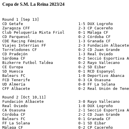
Copa de S.M. La Reina 2023/24
Round 1 [Sep 13]

CD Getafe                        1-5 DUX Logroño

Zaragoza CFF                     2-3 CP Cacereño

Club Peluquería Mixta Friol      0-1 Málaga CF 

CD Parquesol                     0-2 Córdoba CF

CDE Racing Féminas               1-3 Granada CF

Viajes Interrías FF              2-3 Fundación Albacete

Torrelodones CF                  0-2 CD Juan Grande

CD Pradejón                      1-3 Real Oviedo

Sárdoma CF                       0-2 Secció Esportiva A
Bizkerre Futbol Taldea           0-2 Rayo Vallecano

CE Europa                        0-2 SD Eibar

SD Huesca                        0-1 RCD Espanyol

Balears FC                       1-0 Deportivo Abanca

FCD Tenerife                     0-3 CA Osasuna

UD Almería                       0-0 FF La Solana      
CFF Albacete                     0-2 Real Unión de Tene
Round 2 [Oct 10,11]

Fundación Albacete               3-0 Rayo Vallecano

Real Oviedo                      1-0 DUX Logroño

CA Osasuna                       2-1 Secció Esportiva A
Córdoba CF                       2-2 CD Juan Grande    
Balears FC                       0-1 Granada CF

FF La Solana                     0-1 SD Eibar

Málaga CF                        0-2 CP Cacereño
