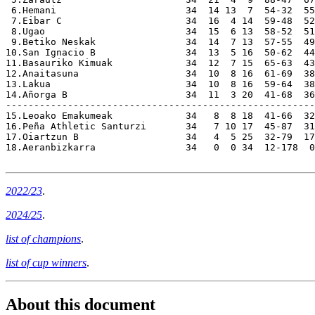
 6.Hemani                       34  14 13  7  54-32  55
 7.Eibar C                      34  16  4 14  59-48  52
 8.Ugao                         34  15  6 13  58-52  51

 9.Betiko Neskak                34  14  7 13  57-55  49

10.San Ignacio B                34  13  5 16  50-62  44

11.Basauriko Kimuak             34  12  7 15  65-63  43

12.Anaitasuna                   34  10  8 16  61-69  38

13.Lakua                        34  10  8 16  59-64  38

14.Añorga B                     34  11  3 20  41-68  36

-------------------------------------------------------

15.Leoako Emakumeak             34   8  8 18  41-66  32
16.Peña Athletic Santurzi       34   7 10 17  45-87  31
17.Oiartzun B                   34   4  5 25  32-79  17
18.Aeranbizkarra                34   0  0 34  12-178  0
2022/23
.
2024/25
.
list of champions
.
list of cup winners
.
About this document