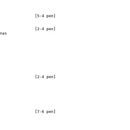
               [5-4 pen]

               [2-4 pen]

nas

               [2-4 pen]

               [7-6 pen]
