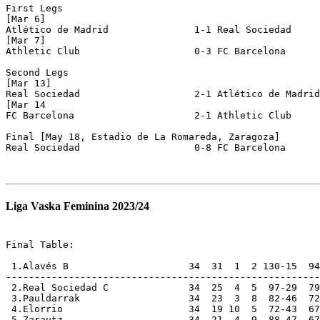
First Legs 

[Mar 6]

Atlético de Madrid               1-1 Real Sociedad

[Mar 7]

Athletic Club                    0-3 FC Barcelona

Second Legs

[Mar 13]

Real Sociedad                    2-1 Atlético de Madrid
[Mar 14

FC Barcelona                     2-1 Athletic Club

Final [May 18, Estadio de La Romareda, Zaragoza]

Real Sociedad                    0-8 FC Barcelona

Liga Vaska Feminina 2023/24
Final Table:

 1.Alavés B                     34  31  1  2 130-15  94

-------------------------------------------------------

 2.Real Sociedad C              34  25  4  5  97-29  79

 3.Pauldarrak                   34  23  3  8  82-46  72

 4.Elorrio                      34  19 10  5  72-43  67

 5.Zarautz                      34  21  4  9  88-47  67
