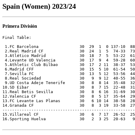
Spain (Women) 2023/24
Primera División
Final Table:

 1.FC Barcelona                 30  29  1  0 137-10  88
 2.Real Madrid CF               30  24  1  5  74-33  73

 3.Atlético Madrid              30  18  7  5  53-22  61

 4.Levante UD Valencia          30  17  9  4  59-28  60

 5.Athletic Club Bilbao         30  17  2 11  38-37  53

 6.Madrid CFF                   30  15  5 10  61-54  50

 7.Sevilla FC                   30  13  5 12  53-56  44

 8.Real Sociedad                30   9  9 12  40-55  36

 9.UD Costa Adeje Tenerife      30   8  8 14  35-48  32

10.SD Eibar                     30   8  7 15  22-48  31
11.Real Betis Sevilla           30   8  6 16  31-69  30

12.Valencia CF                  30   8  5 17  35-64  29

13.FC Levante Las Planas        30   6 10 14  38-58  28

14.Granada CF                   30   8  3 19  33-58  27
-------------------------------------------------------

15.Villareal CF                 30   6  7 17  26-52  25
16.Sporting Huelva              30   2  3 25  20-63   9