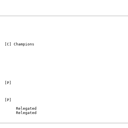
  [C] Champions

  [P]

  [P]

       Relegated

       Relegated
