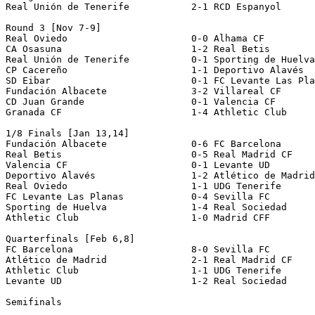
Real Unión de Tenerife           2-1 RCD Espanyol

Round 3 [Nov 7-9]

Real Oviedo                      0-0 Alhama CF         
CA Osasuna                       1-2 Real Betis

Real Unión de Tenerife           0-1 Sporting de Huelva

CP Cacereño                      1-1 Deportivo Alavés  
SD Eibar                         0-1 FC Levante Las Pla
Fundación Albacete               3-2 Villareal CF

CD Juan Grande                   0-1 Valencia CF

Granada CF                       1-4 Athletic Club

1/8 Finals [Jan 13,14]

Fundación Albacete               0-6 FC Barcelona

Real Betis                       0-5 Real Madrid CF

Valencia CF                      0-1 Levante UD

Deportivo Alavés                 1-2 Atlético de Madrid

Real Oviedo                      1-1 UDG Tenerife      
FC Levante Las Planas            0-4 Sevilla FC

Sporting de Huelva               1-4 Real Sociedad

Athletic Club                    1-0 Madrid CFF

Quarterfinals [Feb 6,8]

FC Barcelona                     8-0 Sevilla FC

Atlético de Madrid               2-1 Real Madrid CF

Athletic Club                    1-1 UDG Tenerife      
Levante UD                       1-2 Real Sociedad

Semifinals
