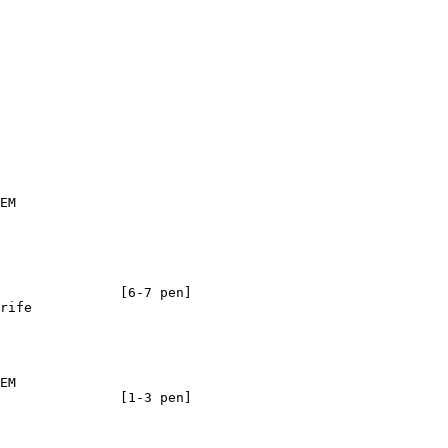
EM

               [6-7 pen]

rife

EM

               [1-3 pen]
