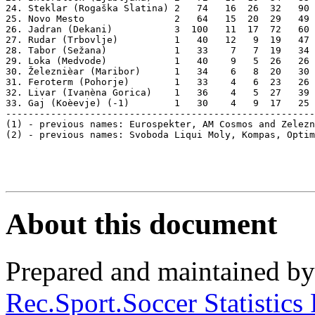
24. Steklar (Rogaška Slatina) 2   74   16  26  32   90 
25. Novo Mesto                2   64   15  20  29   49 
26. Jadran (Dekani)           3  100   11  17  72   60 
27. Rudar (Trbovlje)          1   40   12   9  19   47 
28. Tabor (Sežana)            1   33    7   7  19   34 
29. Loka (Medvode)            1   40    9   5  26   26 
30. Železnièar (Maribor)      1   34    6   8  20   30 
31. Feroterm (Pohorje)        1   33    4   6  23   26 
32. Livar (Ivanèna Gorica)    1   36    4   5  27   39 
33. Gaj (Koèevje) (-1)        1   30    4   9  17   25 
-------------------------------------------------------
(1) - previous names: Eurospekter, AM Cosmos and Zelezn
(2) - previous names: Svoboda Liqui Moly, Kompas, Optim
About this document
Prepared and maintained b
Rec.Sport.Soccer Statistics