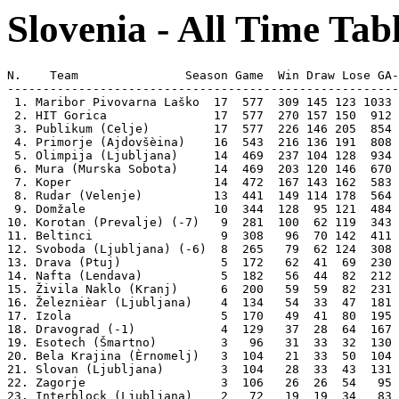
Slovenia - All Time Tab
N.    Team               Season Game  Win Draw Lose GA-
-------------------------------------------------------
 1. Maribor Pivovarna Laško  17  577  309 145 123 1033 
 2. HIT Gorica               17  577  270 157 150  912 
 3. Publikum (Celje)         17  577  226 146 205  854 
 4. Primorje (Ajdovšèina)    16  543  216 136 191  808 
 5. Olimpija (Ljubljana)     14  469  237 104 128  934 
 6. Mura (Murska Sobota)     14  469  203 120 146  670 
 7. Koper                    14  472  167 143 162  583 
 8. Rudar (Velenje)          13  441  149 114 178  564 
 9. Domžale                  10  344  128  95 121  484 
10. Korotan (Prevalje) (-7)   9  281  100  62 119  343 
11. Beltinci                  9  308   96  70 142  411 
12. Svoboda (Ljubljana) (-6)  8  265   79  62 124  308 
13. Drava (Ptuj)              5  172   62  41  69  230 
14. Nafta (Lendava)           5  182   56  44  82  212 
15. Živila Naklo (Kranj)      6  200   59  59  82  231 
16. Železnièar (Ljubljana)    4  134   54  33  47  181 
17. Izola                     5  170   49  41  80  195 
18. Dravograd (-1)            4  129   37  28  64  167 
19. Esotech (Šmartno)         3   96   31  33  32  130 
20. Bela Krajina (Èrnomelj)   3  104   21  33  50  104 
21. Slovan (Ljubljana)        3  104   28  33  43  131 
22. Zagorje                   3  106   26  26  54   95 
23. Interblock (Ljubljana)    2   72   19  19  34   83 