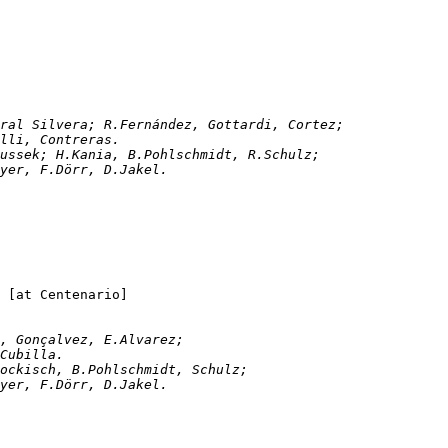
Silva, Amaral Silvera; R.Fernández, Gottardi, Cortez;
			Yańez, Berón, Gauna (Soria), Rulli, Contreras.   	
isch, H.Tybussek; H.Kania, B.Pohlschmidt, R.Schulz;
Beyer, F.Dörr, D.Jakel. 
Uruguay			1-1	Preußen Münster		[at Centenario]	
éndez, Gonçalvez, E.Alvarez;
 Cubilla.
ockisch, B.Pohlschmidt, Schulz;
Beyer, F.Dörr, D.Jakel. 