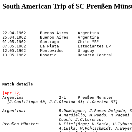
South American Trip of SC Preußen Müns
Match details
[Apr 22]
[J.Sanfilippo 50, J.C.Oleniak 63; L.Geerken 37]
Argentina: 		R.Domínguez; J.Ramos De
			A.Nardiello, M.Pando, M.Pagan
			Coach: J.C.Lorenzo.

Preußen Münster: 	H.Eiteljörge; H.Kania
			A.Lulka, M.Pohlschmidt, A.Bey