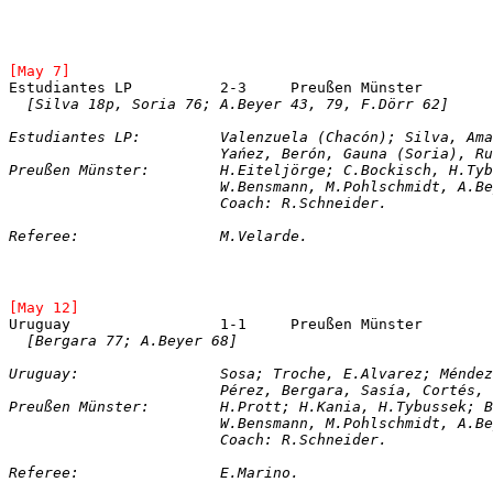
[May 7]
Estudiantes LP		2-3	Preußen Münster
[Silva 18p, Soria 76; A.Beyer 43, 79, F.Dörr 62]
Estudiantes LP:		Valenzuela (Chacón); 
Preußen Münster: 	H.Eiteljörge; C.Bock
			W.Bensmann, M.Pohlschmidt, A.
			Coach: R.Schneider.
Referee:		M.Velarde.
[May 12]
[Bergara 77; A.Beyer 68]
Uruguay:		Sosa; Troche, E.Alvarez; M
			Pérez, Bergara, Sasía, Cortés,
Preußen Münster: 	H.Prott; H.Kania, 
H.Tybussek; B
			W.Bensmann, M.Pohlschmidt, A.
			Coach: R.Schneider.
Referee:		E.Marino.