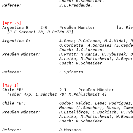
Referee:		J.L.Praddaude.
[Apr 25]
[J.C.Sarnari 20, R.Belén 61]
Argentina B: 		A.Roma; P.Galeano, M.A
			O.Corbatta, A.González (E.Cap
			Coach: J.C.Lorenzo.

Preußen Münster: 	H.Prott; H.Kania, H.Ty
			A.Lulka, M.Pohlschmidt, A.Bey
			Coach: R.Schneider.
[May 1]
[Tobar 47p, L.Sánchez 78; M.Pohlschmidt 4]
Chile "B":		Godoy; Valdez, Lepe; Rodrí
Preußen Münster: 	H.Eiteljörge; C.Bocki
			A.Lulka, M.Pohlschmidt, W.Ben
			Coach: R.Schneider.
Referee:		D.Massaro.