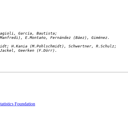
rdoso; Biagioli, García, Bautista;
 (Manfredi), E.Montańo, Fernández (Báez), Giménez. 
hmidt; H.Kania (M.Pohlschmidt), Schwertner, R.Schulz;
D.Jackel, Geerken (F.Dörr). 
tatistics Foundation