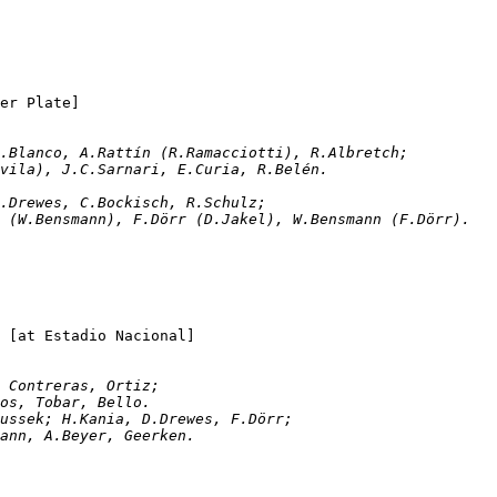
Argentina B 	2-0	Preußen Münster		[at River Plate]	
.Vidal; R.Blanco, A.Rattín (R.Ramacciotti), R.Albretch;
devila), J.C.Sarnari, E.Curia, R.Belén. 
bussek; D.Drewes, C.Bockisch, R.Schulz;
er (W.Bensmann), F.Dörr (D.Jakel), W.Bensmann (F.Dörr). 
Chile "B"		2-1	Preußen Münster		[at Estadio Nacional]
guez, Contreras, Ortiz;
			Moreno (L.Sánchez), Musso, Campos, Tobar, Bello.		
sch, H.Tybussek; H.Kania, D.Drewes, F.Dörr;
smann, A.Beyer, Geerken. 