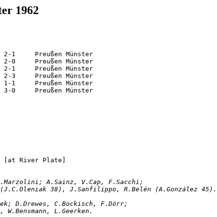
ter 1962
22.04.1962	Buenos Aires	Argentina		2-1	Preußen Münster
25.04.1962	Buenos Aires	Argentina		2-0	Preußen Münster
01.05.1962	Santiago	Chile "B"		2-1	Preußen Münster
07.05.1962	La Plata	Estudiantes LP		2-3	Preußen Münster
12.05.1962	Montevideo	Uruguay			1-1	Preußen Münster
13.05.1962	Rosario		Rosario Central		3-0	Preußen Münster
Argentina		2-1	Preußen Münster		[at River Plate]	
lgado, S.Marzolini; A.Sainz, V.Cap, F.Sacchi;
i (J.C.Oleniak 38), J.Sanfilippo, R.Belén (A.González 45)
, H.Tybussek; D.Drewes, C.Bockisch, F.Dörr;
er, W.Bensmann, L.Geerken. 