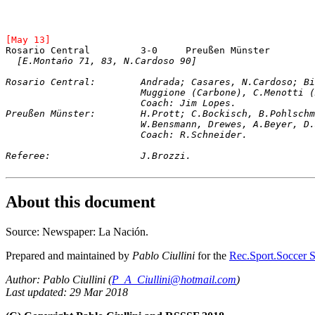
[May 13]
Rosario Central		3-0	Preußen Münster	
[E.Montańo 71, 83, N.Cardoso 90]
Rosario Central: 	Andrada; Casares, N.Ca
			Muggione (Carbone), C.Menotti
Preußen Münster
: 	H.Prott; C.Bockisch, B.Pohlsc
			W.Bensmann, Drewes, A.Beyer, 
			Coach: R.Schneider.
About this document
Source: Newspaper: La Nación.
Prepared and maintained by
Pablo Ciullini
for the
Rec.Sport.Soccer S
Author: Pablo Ciullini (
P_A_Ciullini@hotmail.com
)
Last updated: 29 Mar 2018