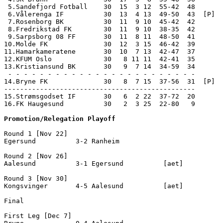
 5.Sandefjord Fotball    30  15  3 12  55-42  48

 6.Vålerenga IF          30  13  4 13  49-50  43  [P]

 7.Rosenborg BK          30  11  9 10  45-42  42

 8.Fredrikstad FK        30  11  9 10  38-35  42

 9.Sarpsborg 08 FF       30  11  8 11  48-50  41

10.Molde FK              30  12  3 15  46-42  39

11.Hamarkameratene       30  10  7 13  42-47  37

12.KFUM Oslo             30   8 11 11  42-41  35

13.Kristiansund BK       30   9  7 14  34-59  34

 - - - - - - - - - - - - - - - - - - - - - - - -

14.Bryne FK              30   8  7 15  37-56  31  [P]  
------------------------------------------------

15.Strømsgodset IF       30   6  2 22  37-72  20       
16.FK Haugesund          30   2  3 25  22-80   9       
Promotion/Relegation Playoff
Round 1 [Nov 22]

Egersund          3-2 Ranheim            

Round 2 [Nov 26]

Aalesund          3-1 Egersund          [aet]

Round 3 [Nov 30]

Kongsvinger       4-5 Aalesund          [aet]

Final

First Leg [Dec 7]
