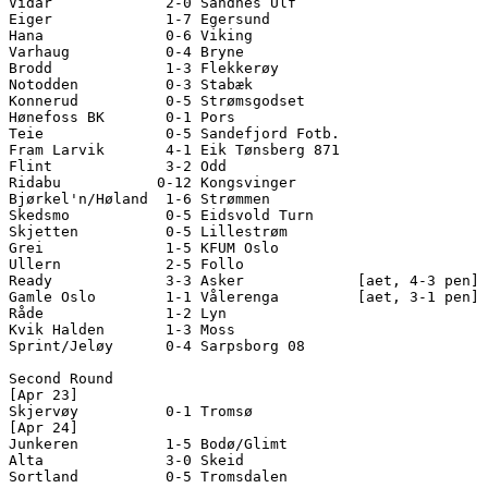
Vidar             2-0 Sandnes Ulf       

Eiger             1-7 Egersund          

Hana              0-6 Viking            

Varhaug           0-4 Bryne             

Brodd             1-3 Flekkerøy         

Notodden          0-3 Stabæk            

Konnerud          0-5 Strømsgodset      

Hønefoss BK       0-1 Pors              

Teie              0-5 Sandefjord Fotb.  

Fram Larvik       4-1 Eik Tønsberg 871  

Flint             3-2 Odd               

Ridabu           0-12 Kongsvinger       

Bjørkel'n/Høland  1-6 Strømmen          

Skedsmo           0-5 Eidsvold Turn     

Skjetten          0-5 Lillestrøm        

Grei              1-5 KFUM Oslo         

Ullern            2-5 Follo             

Ready             3-3 Asker             [aet, 4-3 pen]

Gamle Oslo        1-1 Vålerenga         [aet, 3-1 pen]

Råde              1-2 Lyn               

Kvik Halden       1-3 Moss              

Sprint/Jeløy      0-4 Sarpsborg 08      

Second Round

[Apr 23]

Skjervøy          0-1 Tromsø            

[Apr 24]

Junkeren          1-5 Bodø/Glimt        

Alta              3-0 Skeid             

Sortland          0-5 Tromsdalen        
