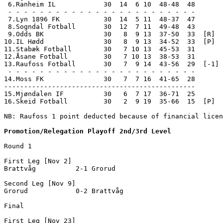
 6.Ranheim IL            30  14  6 10  48-48  48       
 - - - - - - - - - - - - - - - - - - - - - - - -

 7.Lyn 1896 FK           30  14  5 11  48-37  47

 8.Sogndal Fotball       30  12  7 11  49-48  43

 9.Odds BK               30   8  9 13  37-50  33  [R]

10.IL Hødd               30   8  9 13  34-52  33  [P]

11.Stabæk Fotball        30   7 10 13  45-53  31

12.Åsane Fotball         30   7 10 13  38-53  31

13.Raufoss Fotball       30   7  9 14  43-56  29  [-1]

 - - - - - - - - - - - - - - - - - - - - - - - -

14.Moss FK               30   7  7 16  41-65  28       
------------------------------------------------

15.Mjøndalen IF          30   6  7 17  36-71  25       
16.Skeid Fotball         30   2  9 19  35-66  15  [P]  
NB: Raufoss 1 point deducted because of financial licen
Promotion/Relegation Playoff 2nd/3rd Level
Round 1

First Leg [Nov 2]

Brattvåg          2-1 Grorud            

Second Leg [Nov 9]

Grorud            0-2 Brattvåg          

Final

First Leg [Nov 23]
