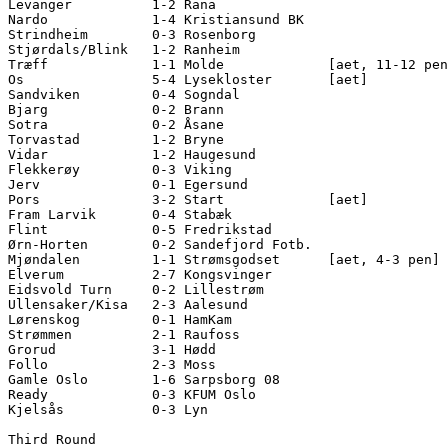
Levanger          1-2 Rana              

Nardo             1-4 Kristiansund BK   

Strindheim        0-3 Rosenborg         

Stjørdals/Blink   1-2 Ranheim           

Træff             1-1 Molde             [aet, 11-12 pen
Os                5-4 Lysekloster       [aet]

Sandviken         0-4 Sogndal           

Bjarg             0-2 Brann             

Sotra             0-2 Åsane             

Torvastad         1-2 Bryne             

Vidar             1-2 Haugesund         

Flekkerøy         0-3 Viking            

Jerv              0-1 Egersund          

Pors              3-2 Start             [aet]

Fram Larvik       0-4 Stabæk            

Flint             0-5 Fredrikstad       

Ørn-Horten        0-2 Sandefjord Fotb.  

Mjøndalen         1-1 Strømsgodset      [aet, 4-3 pen]

Elverum           2-7 Kongsvinger       

Eidsvold Turn     0-2 Lillestrøm        

Ullensaker/Kisa   2-3 Aalesund          

Lørenskog         0-1 HamKam            

Strømmen          2-1 Raufoss           

Grorud            3-1 Hødd              

Follo             2-3 Moss              

Gamle Oslo        1-6 Sarpsborg 08      

Ready             0-3 KFUM Oslo         

Kjelsås           0-3 Lyn               

Third Round
