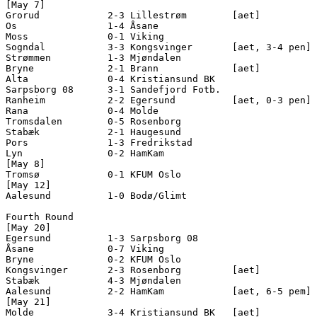
[May 7]

Grorud            2-3 Lillestrøm        [aet]

Os                1-4 Åsane             

Moss              0-1 Viking            

Sogndal           3-3 Kongsvinger       [aet, 3-4 pen]

Strømmen          1-3 Mjøndalen         

Bryne             2-1 Brann             [aet]

Alta              0-4 Kristiansund BK   

Sarpsborg 08      3-1 Sandefjord Fotb.  

Ranheim           2-2 Egersund          [aet, 0-3 pen]

Rana              0-4 Molde             

Tromsdalen        0-5 Rosenborg         

Stabæk            2-1 Haugesund         

Pors              1-3 Fredrikstad       

Lyn               0-2 HamKam            

[May 8]

Tromsø            0-1 KFUM Oslo         

[May 12]

Aalesund          1-0 Bodø/Glimt        

Fourth Round

[May 20]

Egersund          1-3 Sarpsborg 08      

Åsane             0-7 Viking            

Bryne             0-2 KFUM Oslo         

Kongsvinger       2-3 Rosenborg         [aet]

Stabæk            4-3 Mjøndalen         

Aalesund          2-2 HamKam            [aet, 6-5 pem]

[May 21]

Molde             3-4 Kristiansund BK   [aet]
