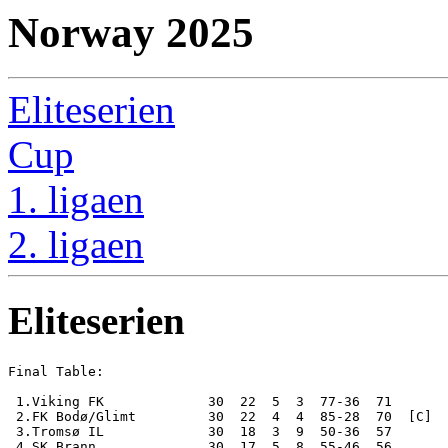
Norway 2025
Eliteserien
Cup
1. ligaen
2. ligaen
Eliteserien
Final Table:

 1.Viking FK             30  22  5  3  77-36  71       
 2.FK Bodø/Glimt         30  22  4  4  85-28  70  [C]

 3.Tromsø IL             30  18  3  9  50-36  57

 4.SK Brann              30  17  5  8  55-46  56
