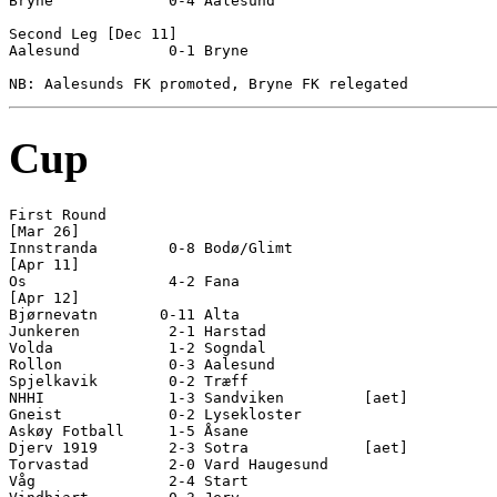
Bryne             0-4 Aalesund          

Second Leg [Dec 11]

Aalesund          0-1 Bryne             

Cup
First Round

[Mar 26]

Innstranda        0-8 Bodø/Glimt        

[Apr 11]

Os                4-2 Fana              

[Apr 12]

Bjørnevatn       0-11 Alta              

Junkeren          2-1 Harstad           

Volda             1-2 Sogndal           

Rollon            0-3 Aalesund          

Spjelkavik        0-2 Træff             

NHHI              1-3 Sandviken         [aet]

Gneist            0-2 Lysekloster       

Askøy Fotball     1-5 Åsane             

Djerv 1919        2-3 Sotra             [aet]

Torvastad         2-0 Vard Haugesund    

Våg               2-4 Start             
