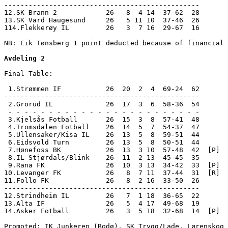
------------------------------------------------

12.SK Brann 2            26   8  4 14  37-62  28       
13.SK Vard Haugesund     26   5 11 10  37-46  26       
114.Flekkerøy IL         26   3  7 16  29-67  16       
NB: Eik Tønsberg 1 point deducted because of financial 
Avdeling 2
Final Table:

 1.Strømmen IF           26  20  2  4  69-24  62       
------------------------------------------------

 2.Grorud IL             26  17  3  6  58-36  54       
 - - - - - - - - - - - - - - - - - - - - - - - -

 3.Kjelsås Fotball       26  15  3  8  57-41  48

 4.Tromsdalen Fotball    26  14  5  7  54-37  47

 5.Ullensaker/Kisa IL    26  13  5  8  59-51  44

 6.Eidsvold Turn         26  13  5  8  50-51  44

 7.Hønefoss BK           26  13  3 10  57-48  42  [P]

 8.IL Stjørdals/Blink    26  11  2 13  45-45  35

 9.Rana FK               26  10  3 13  34-42  33  [P]

10.Levanger FK           26   8  7 11  37-44  31  [R]

11.Follo FK              26   8  2 16  33-50  26

------------------------------------------------

12.Strindheim IL         26   7  1 18  36-65  22       
13.Alta IF               26   5  4 17  49-68  19       
14.Asker Fotball         26   3  5 18  32-68  14  [P]  
Promoted: IK Junkeren (Bodø), SK Trygg/Lade, Lørenskog 