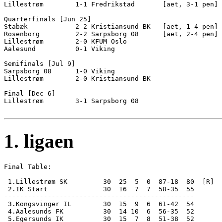
Lillestrøm        1-1 Fredrikstad       [aet, 3-1 pen]

Quarterfinals [Jun 25]

Stabæk            2-2 Kristiansund BK   [aet, 1-4 pen]

Rosenborg         2-2 Sarpsborg 08      [aet, 2-4 pen]

Lillestrøm        2-0 KFUM Oslo         

Aalesund          0-1 Viking            

Semifinals [Jul 9]

Sarpsborg 08      1-0 Viking            

Lillestrøm        2-0 Kristiansund BK   

Final [Dec 6]

Lillestrøm        3-1 Sarpsborg 08      

1. ligaen
Final Table: 

 1.Lillestrøm SK         30  25  5  0  87-18  80  [R]  
 2.IK Start              30  16  7  7  58-35  55       
------------------------------------------------

 3.Kongsvinger IL        30  15  9  6  61-42  54       
 4.Aalesunds FK          30  14 10  6  56-35  52       
 5.Egersunds IK          30  15  7  8  51-38  52       