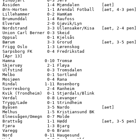
Vindbjart         0-3 Jerv              

Åssiden           1-4 Mjøndalen         [aet]

Ørn-Horten        1-1 Arendal Fotball   [aet, 4-3 pen]

Lillehammer       0-2 HamKam            

Brumunddal        1-4 Raufoss           

Elverum           2-0 Gjøvik/Lyn        

Nordstrand        3-3 Ullensaker/Kisa   [aet, 2-4 pen]

Union Carl Berner 0-3 Skeid             

Oppsal            0-1 Kjelsås           

Bærum             3-3 Grorud            [aet, 3-5 pen]

Frigg Oslo        1-3 Lørenskog         

Sarpsborg FK      0-4 Fredrikstad       

[Apr 13]

Hamna            0-10 Tromsø            

Skjervøy          2-1 Fløya             

Ulfstind          0-3 Tromsdalen        

Melbo             0-1 Sortland          

Mosjøen           0-4 Rana              

Rindal           1-11 Rosenborg         

Sverresborg       2-4 Ranheim           

Kvik (Trondheim)  0-1 Stjørdals/Blink   

Verdal            0-8 Levanger          

Trygg/Lade        0-1 Strindheim        

Byåsen            3-5 Nardo             [aet]

Melhus            1-5 Kristiansund BK   

Elnesvågen/Omegn  0-7 Molde             

Brattvåg          1-1 Hødd              [aet, 3-5 pen]

Fjøra             1-3 Bjarg             

Varegg            0-6 Brann             

Nord             0-11 Haugesund         
