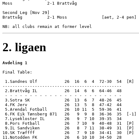
Moss              2-1 Brattvåg          

Second Leg [Nov 29]

Brattvåg          2-1 Moss              [aet, 2-4 pen]

2. ligaen
Avdeling 1
Final Table:

 1.Sandnes Ulf           26  16  6  4  72-30  54  [R]  
------------------------------------------------

 2.Brattvåg IL           26  14  6  6  64-46  48       
 - - - - - - - - - - - - - - - - - - - - - - - -

 3.Sotra SK              26  13  6  7  48-26  45

 4.FK Jerv               26  13  5  8  47-42  44

 5.Arendal Fotball       26  10 11  5  59-36  41

 6.FK Eik Tønsberg 871   26   9  9  8  36-36  35  [-1]

 7.Lysekloster IL        26   9  7 10  39-35  34

 8.Pors Fotball          26   7 10  9  40-48  31  [P]

 9.IL Sandviken          26   8  7 11  38-49  31  [P]

10.SK Træffff            26   7  9 10  34-41  30  [P]

11.Notodden FK           26   6 10 10  34-50  28
