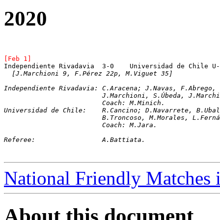
2020
[Feb 1]
Independiente Rivadavia	 3-0	Universidad de Chile
[J.Marchioni 9, F.Pérez 22p, M.Viguet 35]
Independiente Rivadavia: C.Aracena; J.Navas, F.Abrego,
			 J.Marchioni, S.Úbeda, J.Mar
			 Coach: M.Minich.
Universidad de Chile:	 R.Cancino; D.Navarret
			 B.Troncoso, M.Morales, L.Fer
			 Coach: M.Jara.
Referee: 		 A.Battiata.
National Friendly Matches
About this document