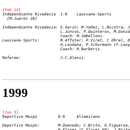
[Feb 14]
Independiente Rivadavia  1-0	Laussane-Sports
[M.Juárez 28]
Independiente Rivadavia: E.Garín; M.Yañez, L.Nicotra, J
			 L.Juncos, P.Quinteros, M.Gon
			 Coach: M.Imbelloni.
Laussane-Sports:	 M.Affoter; P.Viret, C.O
			 O.Loudana, P.Schurmann (F.L
Coach: H.Barberis.
Referee:		 J.C.Alaniz.
1999
[Jun 5]
Deportivo Maipú		0-0	Altamirano
Deportivo Maipú:	M.Quevedo; C.Brito, G
			H.Flores (C.Flores 69), J.Br