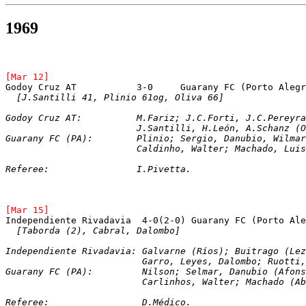
1969
[Mar 12]
Godoy Cruz AT		3-0	Guarany FC (Porto Ale
[J.Santilli 41, Plinio 61og, Oliva 66]
Godoy Cruz AT:		M.Fariz; J.C.Forti, J.C
			J.Santilli, H.León, A.Schanz 
Guarany FC (PA):	Plinio; Sergio, Danubio, Wi
			Caldinho, Walter; Machado, Lu
Referee:		I.Pivetta.
[Mar 15]
Independiente Rivadavia  4-0(2-0) Guarany FC (Porto Ale
[Taborda (2), Cabral, Dalombo]
Independiente Rivadavia: Galvarne (Ríos); Buitrago (Lez
			 Garro, Leyes, Dalombo; Ruott
Guarany FC (PA):	 Nilson; Selmar, Danubio
			 Carlinhos, Walter; Machado (
Referee:		 D.Médico.   