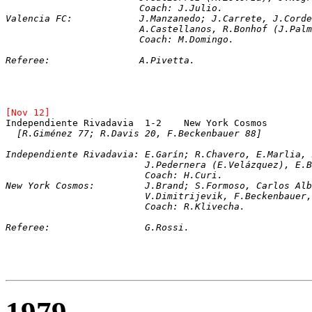
			Coach: J.Julio.
Valencia FC:		J.Manzanedo; J.Carrete,
			A.Castellanos, R.Bonhof (J.P
			Coach: M.Domingo.
Referee:		A.Pivetta.
[Nov 12]
[R.Giménez 77; R.Davis 20, F.Beckenbauer 88]
Independiente Rivadavia: E.Garín; R.Chavero, E.Marlia, 
			 J.Pedernera (E.Velázquez), 
			 Coach: H.Curi.
New York Cosmos:	 J.Brand; S.Formoso, 
			 V.Dimitrijevik, F.Beckenbau
			 Coach: R.Klivecha.
Referee:		 G.Rossi.