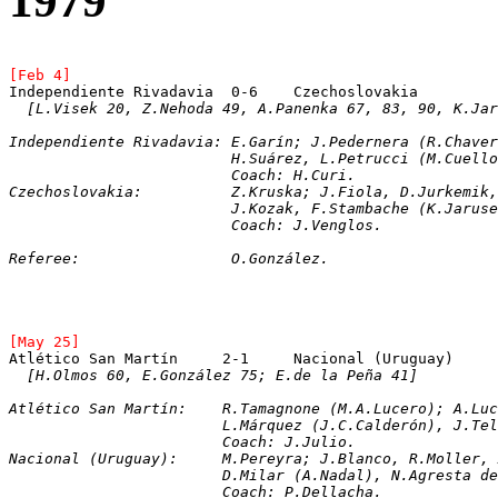
1979
[Feb 4]
[L.Visek 20, Z.Nehoda 49, A.Panenka 67, 83, 90, K.Jar
Independiente Rivadavia: E.Garín; J.Pedernera (R.Chaver
			 H.Suárez, L.Petrucci (M.Cue
			 Coach: H.Curi.
Czechoslovakia:		 Z.Kruska; J.Fiola, D.Ju
			 J.Kozak, F.Stambache (K.Jar
			 Coach: J.Venglos.
Referee:		 O.González. 
[May 25]
Atlético San Martín	2-1	Nacional (Uruguay)
[H.Olmos 60, E.González 75; E.de la Peña 41]
Atlético San Martín:	R.Tamagnone (M.A.
			L.Márquez (J.C.Calderón), J.
			Coach: J.Julio.
Nacional (Uruguay):	M.Pereyra; J.Blanco, R
			D.Milar (A.Nadal), N.Agresta
			Coach: P.Dellacha.