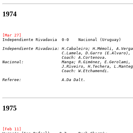
1974
[Mar 27]
Independiente Rivadavia  0-0	Nacional (Uruguay)
Independiente Rivadavia: H.Cabaleiro; H.Mémoli, A.Verga
			 C.Lamela, D.Garro (E.Alvaro)
			 Coach: A.Cortenova.
Nacional:		 Manga; R.Giménez, E.Gero
			 J.Riveiro, H.Techera, L.Man
			 Coach: W.Etchamendi.
Referee:		 A.Da Dalt.     
1975
[Feb 11]