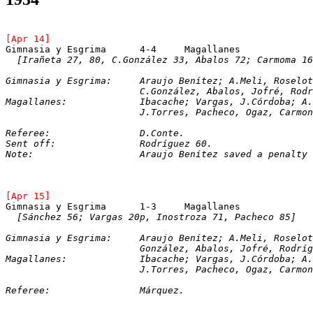
[Apr 14]
Gimnasia y Esgrima	4-4	Magallanes
[Irañeta 27, 80, C.González 33, Abalos 72; Carmoma 16
Gimnasia y Esgrima:	Araujo Benítez; A.Mel
			C.González, Abalos, Jofré, Rod
Magallanes:		Ibacache; Vargas, J.Córdo
			J.Torres, Pacheco, Ogaz, Carmo
Referee:		D.Conte.
Sent off:		Rodríguez 60.
Note:			Araujo Benítez saved a penalt
[Apr 15]
Gimnasia y Esgrima	1-3	Magallanes
[Sánchez 56; Vargas 20p, Inostroza 71, Pacheco 85]
Gimnasia y Esgrima:	Araujo Benítez; A.Mel
			González, Abalos, Jofré, Rodrí
Magallanes:		Ibacache; Vargas, J.Córdo
			J.Torres, Pacheco, Ogaz, Carmo
Referee:		Márquez.