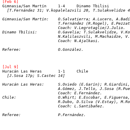
[Feb 6]
[T.Fernández 31; V.kopalelazvili 20, T.Sulakvelidze 4
Gimnasia/San Martín:	O.Salvatierra; A.L
			T.Fernández (R.Rogel), E.Pez
			Coach: V.Legrotaglie/J.Julio.
Dinamo Tbilisi:		O.Gavelia; T.Sulakvel
			N.Kalilaszvili, M.Machaidze,
			Coach: N.Ajalkasi.
Referee:		O.González.
[Jul 9]
[J.Sosa 17p; S.Castec 14]
Huracán Las Heras:	S.Oviedo (E.Garín); R
			A.Gómez, J.Tello, J.Sosa (R.P
			Coach: E.Fernández.
Chile:			O.Whirt; E.Escobar, E.Figue
			R.Dubo, D.Silva (V.Estay), M.
			Coach: L.Santibañez.
Referee:		P.Fernández.