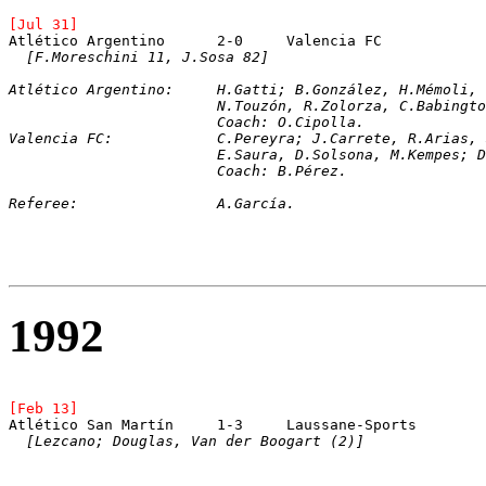
[Jul 31]
[F.Moreschini 11, J.Sosa 82]
Atlético Argentino:	H.Gatti; B.González, H.
			N.Touzón, R.Zolorza, C.Babing
			Coach: O.Cipolla.
Valencia FC:		C.Pereyra; J.Carrete, R.A
			E.Saura, D.Solsona, M.Kempes;
			Coach: B.Pérez.
Referee:		A.García.
1992
[Feb 13]
Atlético San Martín	1-3	Laussane-Sports
[Lezcano; Douglas, Van der Boogart (2)]