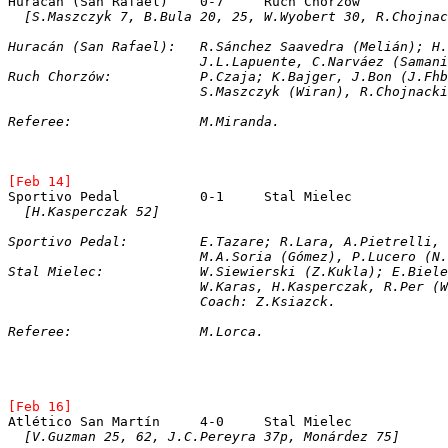
Huracán (San Rafael)	0-7	Ruch Chorzów
[S.Maszczyk 7, B.Bula 20, 25, W.Wyobert 30, R.Chojnac
Huracán (San Rafael):	R.Sánchez Saaved
			J.L.Lapuente, C.Narváez (Sama
Ruch Chorzów:		P.Czaja; K.Bajger, J.
			S.Maszczyk (Wiran), R.Chojnac
Referee:		M.Miranda.
[Feb 14]
Sportivo Pedal 		0-1	Stal Mielec
[H.Kasperczak 52]
Sportivo Pedal:		E.Tazare; R.Lara, A.Pie
			M.A.Soria (Gómez), P.Lucero 
Stal Mielec:		W.Siewierski (Z.Kukla);
			W.Karas, H.Kasperczak, R.Per 
			Coach: Z.Ksiazck.
Referee:		M.Lorca.
[Feb 16]
Atlético San Martín	4-0	Stal Mielec
[V.Guzman 25, 62, J.C.Pereyra 37p, Monárdez 75]