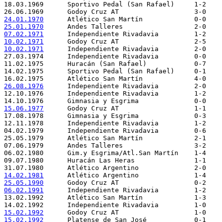
18.03.1969	Sportivo Pedal (San Rafael)	1-2	Guarany FC (PA) (Brazil)

24.01.1970
25.01.1970
07.02.1971
10.02.1971
10.02.1971
Independiente Rivadavia		2-0	América (RJ) (Brazil)

26.08.1976
15.06.1977
12.11.1978	Independiente Rivadavia		1-2	New York Cosmos (USA)

25.05.1979	Atlético San Martín		2-1	Nacional (Uruguay)

14.02.1981
25.05.1990
06.02.1991
15.02.1992
15.02.1992