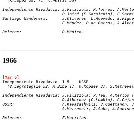
[R.López 25, 71; M.Petric 55]
Independiente Rivadavia: J.Filizzola; R.Torres, A.Merl
			 P.Jofré (E.Sarmiento), E.Sar
Santiago Wanderers:	 J.Olivares; L.Acev
			 E.Méndez, P.de Barros, J.Alv
Referee:		 D.Médico.
1966
[Mar 6]
Independiente Rivadavia	 1-5	USSR
[V.Legrotaglie 52; A.Biba 17, O.Kopaev 37, S.Metrevel
Independiente Rivadavia: J.Filizzola; P.Tau, A.Merlos (
			 D.Albornoz (C.Lumbía), G.Ce
USSR:			 A.Kavazashvili; V.Guetma
			 S.Metreveli, J.Sabo, A.Banis
Referee:		 F.Morillas.           