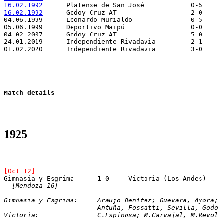
16.02.1992
16.02.1992
05.06.1999	Deportivo Maipú			0-0	Altamirano (Chile)

Match details
1925
[Oct 12]
[Mendoza 16]
Gimnasia y Esgrima:	Araujo Benítez; Gueva
			Antuña, Fossatti, Sevilla, God
Victoria:		C.Espinosa; M.Carvajal, M