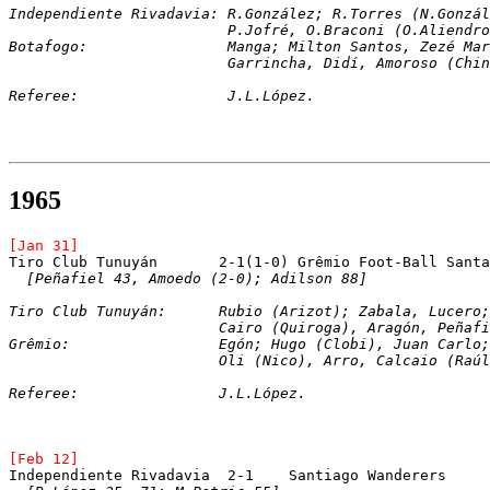
Independiente Rivadavia: R.González; R.Torres (N.Gonzál
			 P.Jofré, O.Braconi (O.Aliend
Botafogo:		 Manga; Milton Santos, 
			 Garrincha, Didí, Amoroso (Ch
Referee:		 J.L.López.	   
1965
[Jan 
31]
Tiro Club Tunuyán	2-1(1-0) Grêmio Foot-Ball Sa
[Peñafiel 43, Amoedo (2-0); Adilson 88]
Tiro Club Tunuyán:	Rubio (Arizot); Zaba
			Cairo (Quiroga), Aragón, Peña
Grêmio:			Egón; Hugo (Clobi), Juan Ca
			Oli (Nico), Arro, Calcaio (Ra
Referee:		J.L.López.   
[Feb 12]
Independiente Rivadavia	 2-1	Santiago Wanderers