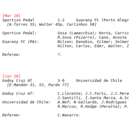
[Mar 18]
Sportivo Pedal		1-2	Guarany FC (Porto Ale
[A.Torres 55; Walter 45p, Carlinhos 58]
Sportivo Pedal:		Sosa (Lamacchia); H
			R.Sosa (Pizarro), Cano, Acost
Guarany FC (PA): 	Nilson; Danubio, Vilmar
			Hilton, Carlos, Eder, Walter, 
Referee:		?. 
[Jun 26]
Godoy Cruz AT		3-0	Universidad de Chile
[E.Mandón 31, 52, Pardo 77]
Godoy Cruz AT:		C.Llorente; J.C.Fort
			J.Santilli, I.Santa María, A.
Universidad de Chile:	A.Nef; N.Gallardo,
			R.Marcos, R.Hodge (Peralta); 
Referee:		C.Navarro.