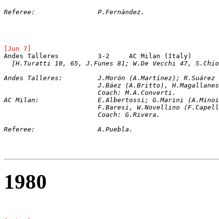
Referee:		P.Fernández.     
[Jun 7]
[H.Turatti 10, 65, J.Funes 81; W.De Vecchi 47, S.Chio
Andes Talleres:
J.Morón (A.Martínez); R.Suárez
			J.Báez (A.Britto), H.Magalla
			Coach: M.A.Converti.
AC Milan:		
E.Albertossi; G.Marini (A.Minoi
			F.Baresi, W.Novellino (F.Cape
			Coach: G.Rivera.
Referee:		A.Puebla.
1980