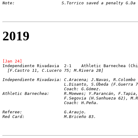
Note:			S.Torrico saved a penalty G.D
2019
[Jan 24]
Independiente Rivadavia	 2-1	Athletic Barnechea 
[F.Castro 11, C.Lucero 75; M.Rivera 28]
Independiente Rivadavia: C.Aracena; J.Navas, R.Colombo 
			 L.Disanto, S.Úbeda (F.Guerr
			 Coach: G.Gómez.
Athletic Barnechea:	 R.Moewes; Y.Parancán, 
			 F.Segovia (H.Sanhueza 62), 
			 Coach: H.Peña.
Referee: 		 G.Araujo.
Red Card: 		 M.Briceño 83.