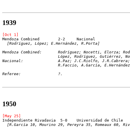
1939
[Oct 1]
Mendoza Combined	2-2	Nacional
[Rodríguez, López; E.Hernández, R.Porta]
Mendoza Combined:	Rodríguez; Nocetti, El
			López, Rodríguez, Gutiérrez, 
Nacional:		A.Paz; J.C.Riolfo, J.R.Ca
			R.Faccio, A.García, E.Hernánd
Referee:		?.
1950
[May 25]
Independiente Rivadavia	 5-0	Universidad de Chile
[R.García 10, Mourino 29, Pereyra 35, Romeaux 60, Riv