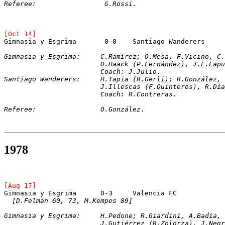
Referee:		 G.Rossi.
[Oct 14]
Gimnasia y Esgrima:	C.Ramírez; O.Mesa, F.Vi
			O.Haack (P.Fernández), J.L.La
			Coach: J.Julio. 
Santiago Wanderers:	H.Tapia (R.Gerli); 
			J.Illescas (F.Quinteros), R.
			Coach: R.Contreras.
Referee:		O.González.
1978
[Aug 17]
[D.Felman 60, 73, M.Kempes 89]
Gimnasia y Esgrima:	H.Pedone; R.Giardini,
			J.Gutiérrez (R.Zolorza), J.N