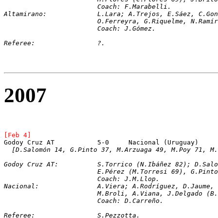
			Coach: F.Marabelli.
Altamirano:		L.Lara; A.Trejos, E.Sáez
			O.Ferreyra, G.Riquelme, N.Ram
			Coach: J.Gómez.
Referee:		?.
2007
[Feb 4]
[D.Salomón 14, G.Pinto 37, M.Arzuaga 49, M.Poy 71, M.
Godoy Cruz AT: 		S.Torrico (N.Ibáñez
			E.Pérez (M.Torresi 69), G.Pi
			Coach: J.M.Llop. 
Nacional: 		A.Viera; A.Rodríguez, D.Ja
			M.Broli, A.Viana, J.Delgado (B
			Coach: D.Carreño. 
Referee:		S.Pezzotta.