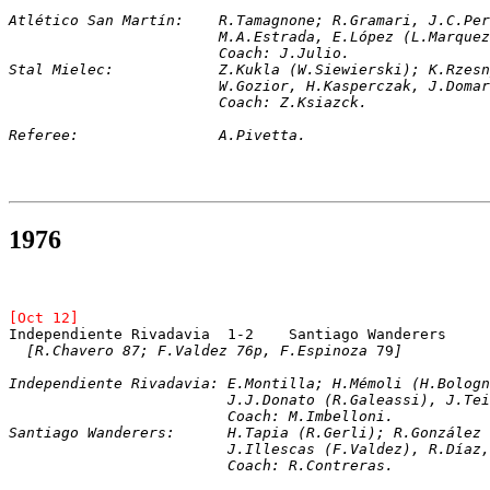
Atlético San Martín:	R.Tamagnone; R.Gra
			M.A.Estrada, E.López (L.Marqu
			Coach: J.Julio.
Stal Mielec:		Z.Kukla (W.Siewierski);
			W.Gozior, H.Kasperczak, J.Dom
			Coach: Z.Ksiazck.
Referee:		A.Pivetta.
1976
[Oct 12]
Independiente Rivadavia	 1-2	Santiago Wanderers
[R.Chavero 87; F.Valdez 76p, F.Espinoza 
79
]
Independiente Rivadavia: E.Montilla; H.Mémoli (H.Bologn
			 J.J.Donato (R.Galeassi), J.T
			 Coach: M.Imbelloni.
Santiago Wanderers:	 H.Tapia (R.Gerli);
			 J.Illescas (F.Valdez), R.Dí
			 Coach: R.Contreras.