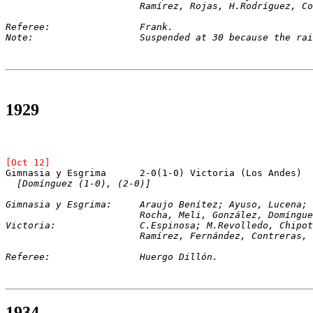
			Ramírez, Rojas, H.Rodríguez, C
Referee:		Frank.
Note:			Suspended at 30 because the ra
1929
[Oct 12]
[Domínguez (1-0), (2-0)]
Gimnasia y Esgrima:	Araujo Benítez; Ayuso,
			Rocha, Meli, González, Domíngu
Victoria:		C.Espinosa; M.Revolledo, 
			Ramírez, Fernández, Contreras
Referee:		Huergo Dillón.
1934