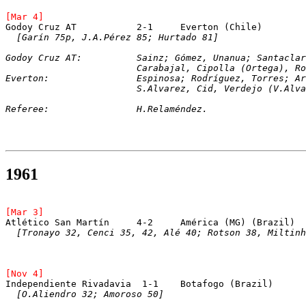
[Mar 4]
[Garín 75p, J.A.Pérez 85; Hurtado 81]
Godoy Cruz AT:		Sainz; Gómez, Unanua; S
			Carabajal, Cipolla (Ortega), 
Everton:		Espinosa; Rodríguez, Torre
			S.Alvarez, Cid, Verdejo (V.Al
Referee:		H.Relaméndez.    
1961
[Mar 3]
Atlético San Martín	4-2	América (MG) (Brazil)
[Tronayo 32, Cenci 35, 42, Alé 40; Rotson 38, Miltinh
[Nov 4]
Independiente Rivadavia	 1-1	Botafogo (B
[O.Aliendro 32; Amoroso 50]