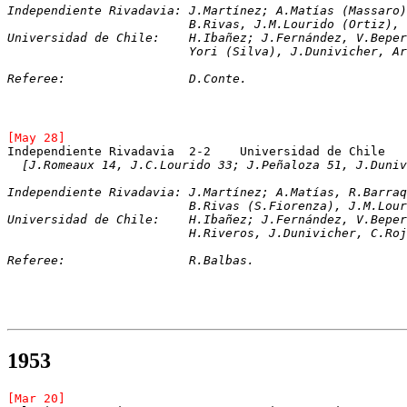
Independiente Rivadavia: J.Martínez; A.Matías (Massaro)
			 B.Rivas, J.M.Lourido (Ortiz)
Universidad de Chile:	 H.Ibañez; J.Fern
			 Yori (Silva), J.Dunivicher, 
Referee:		 D.Conte.
[May 28]
Independiente Rivadavia	 2-2	Universidad de Chile
[J.Romeaux 14, J.C.Lourido 33; J.Peñaloza 51, J.Duniv
Independiente Rivadavia: J.Martínez; A.Matías, R.Barraq
			 B.Rivas (S.Fiorenza), J.M.Lo
Universidad de Chile:	 H.Ibañez; J.Fernán
			 H.Riveros, J.Dunivicher, C.R
Referee:		 R.Balbas.
1953
[Mar 20]