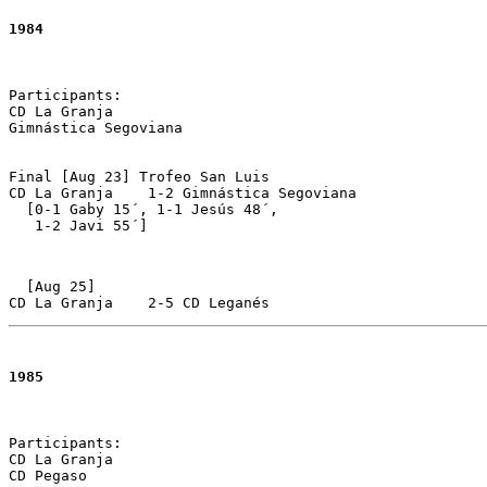
1984
Participants:

CD La Granja 

Gimnástica Segoviana

Final [Aug 23] Trofeo San Luis 

CD La Granja	1-2 Gimnástica Segoviana 

  [0-1 Gaby 15´, 1-1 Jesús 48´, 

   1-2 Javi 55´]
  [Aug 25] 

CD La Granja 	2-5 CD Leganés
1985
Participants:

CD La Granja 

CD Pegaso
