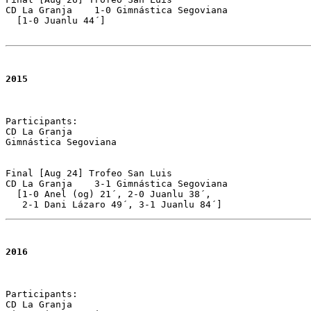
CD La Granja	1-0 Gimnástica Segoviana 

  [1-0 Juanlu 44´]

2015
Participants:

CD La Granja 

Gimnástica Segoviana

Final [Aug 24] Trofeo San Luis 

CD La Granja	3-1 Gimnástica Segoviana 

  [1-0 Anel (og) 21´, 2-0 Juanlu 38´, 

   2-1 Dani Lázaro 49´, 3-1 Juanlu 84´]
2016
Participants:

CD La Granja 
