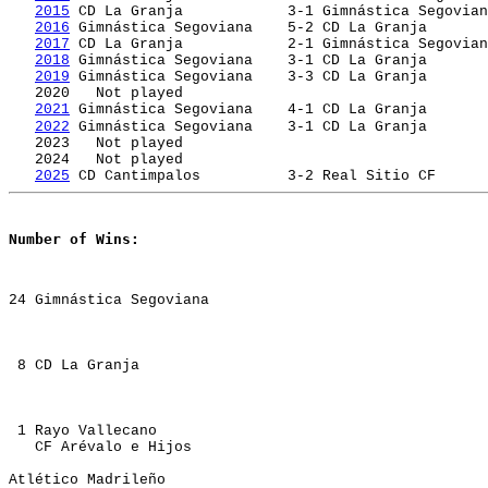
2015
 CD La Granja		3-1 Gimnástica Segoviana

2016
 Gimnástica Segoviana	5-2 CD La Granja   

2017
 CD La Granja		2-1 Gimnástica Segoviana

2018
 Gimnástica Segoviana	3-1 CD La Granja   

2019
 Gimnástica Segoviana	3-3 CD La
   2020   Not played
2021
 Gimnástica Segoviana	4-1 CD La Granja
2022
Gimnástica Segoviana	3-1 CD La Granja
   2023   Not played
   2024   Not played 
2025
 CD Cantimpalos		3-2 Real Sitio CF
Number of Wins: 
24 Gimnástica Segoviana
 8 CD La Granja
 1 Rayo Vallecano 
   CF Arévalo e Hijos 
Atlético Madrileño 