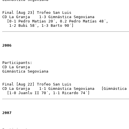
Final [Aug 23] Trofeo San Luis 

CD La Granja	1-3 Gimnástica Segoviana 

  [0-1 Pedro Matías 20´, 0.2 Pedro Matías 48´, 

   1-2 Bubi 58´, 1-3 Barto 90´]
2006
Participants:

CD La Granja 

Gimnástica Segoviana

Final [Aug 22] Trofeo San Luis 

CD La Granja	1-1 Gimnástica Segoviana   [Gimnástica Segoviana 2-4 on pen.]

2007