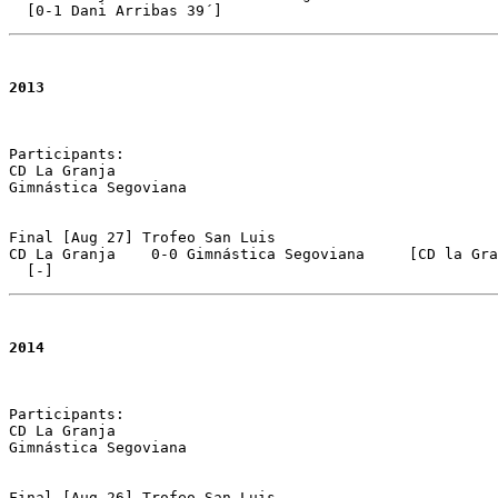
  [0-1 Dani Arribas 39´]
2013
Participants:

CD La Granja 

Gimnástica Segoviana

Final [Aug 27] Trofeo San Luis 

CD La Granja	0-0 Gimnástica Segoviana     [CD la Granja on pen.]

2014
Participants:

CD La Granja 

Gimnástica Segoviana

Final [Aug 26] Trofeo San Luis 
