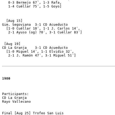
   0-3 Bermejo 67´, 1-3 Rafa, 

   1-4 Cuéllar 75´, 1-5 Goyo]
  [Aug 15]

Gim. Segoviana	3-1 CD Acueducto 

  [1-0 Cuéllar 10´, 1-1 J. Carlos 14´, 

   2-1 Ayuso (og) 70´, 3-1 Cuéllar 83´]

 [Aug 19]

CD La Granja	3-1 CD Acueducto 

  [1-0 Miguel 14´, 1-1 Elvidio 32´, 

   2-1 J. Ramón 47´, 3-1 Miguel 51´]
1980
Participants:

CD La Granja 

Rayo Vallecano

Final [Aug 25] Trofeo San Luis 
