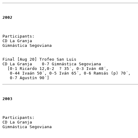
2002
Participants:

CD La Granja 

Gimnástica Segoviana

Final [Aug 20] Trofeo San Luis 

CD La Granja	0-7 Gimnástica Segoviana  

  [0-1 Ricardo 12,0-2  ? 35´, 0-3 Iván 48´, 

   0-44 Ivaán 50´, 0-5 Iván 65´, 0-6 Ramsás (p) 70´, 

   0-7 Agustín 90´] 
2003
Participants:

CD La Granja 

Gimnástica Segoviana
