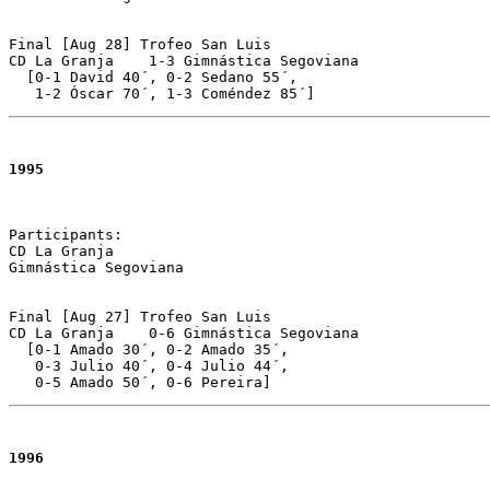
Final [Aug 28] Trofeo San Luis 

CD La Granja	1-3 Gimnástica Segoviana 

  [0-1 David 40´, 0-2 Sedano 55´, 

   1-2 Óscar 70´, 1-3 Coméndez 85´]
1995
Participants:

CD La Granja 

Gimnástica Segoviana

Final [Aug 27] Trofeo San Luis 

CD La Granja	0-6 Gimnástica Segoviana  

  [0-1 Amado 30´, 0-2 Amado 35´, 

   0-3 Julio 40´, 0-4 Julio 44´, 

   0-5 Amado 50´, 0-6 Pereira]
1996