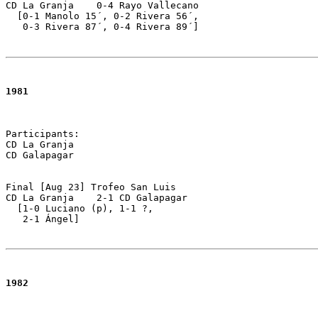
CD La Granja	0-4 Rayo Vallecano 

  [0-1 Manolo 15´, 0-2 Rivera 56´, 

   0-3 Rivera 87´, 0-4 Rivera 89´]
1981
Participants:

CD La Granja 

CD Galapagar

Final [Aug 23] Trofeo San Luis 

CD La Granja	2-1 CD Galapagar 

  [1-0 Luciano (p), 1-1 ?, 

   2-1 Ángel]
1982