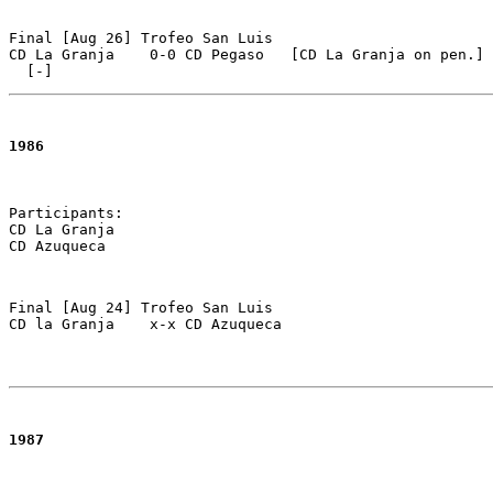
Final [Aug 26] Trofeo San Luis 

CD La Granja	0-0 CD Pegaso   [CD La Granja on pen.] 

  [-]
1986
Participants: 

CD La Granja 

Final [Aug 24] Trofeo San Luis

CD la Granja	x-x CD Azuqueca

1987