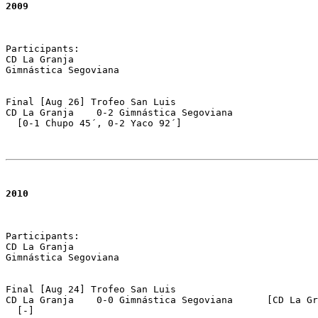
2009
Participants:

CD La Granja 

Gimnástica Segoviana

Final [Aug 26] Trofeo San Luis 

CD La Granja	0-2 Gimnástica Segoviana 

  [0-1 Chupo 45´, 0-2 Yaco 92´]

2010
Participants:

CD La Granja 

Gimnástica Segoviana

Final [Aug 24] Trofeo San Luis 

CD La Granja	0-0 Gimnástica Segoviana      [CD La Granja 5-4 on pen.] 

  [-]