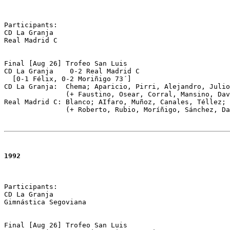
Participants:

CD La Granja 

Real Madrid C

Final [Aug 26] Trofeo San Luis 

CD La Granja	0-2 Real Madrid C 

  [0-1 Félix, 0-2 Moriñigo 73´] 

CD La Granja:  Chema; Aparicio, Pirri, Alejandro, Julio
               (+ Faustino, Osear, Corral, Mansino, Dav
Real Madrid C: Blanco; AIfaro, Muñoz, Canales, Téllez; 
               (+ Roberto, Rubio, Moríñigo, Sánchez, Da
1992
Participants:

CD La Granja 

Gimnástica Segoviana

Final [Aug 26] Trofeo San Luis 
