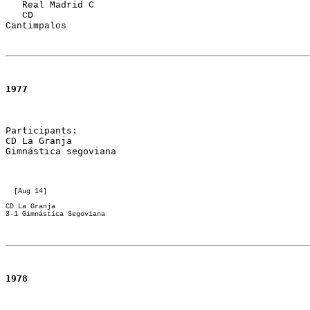
   Real Madrid C 
   CD 

Cantimpalos
197
7
Participants:

CD La Granja 

Gimnástica segoviana
  [Aug 14] 
CD La Granja     

3-1 Gimnástica Segoviana
1978