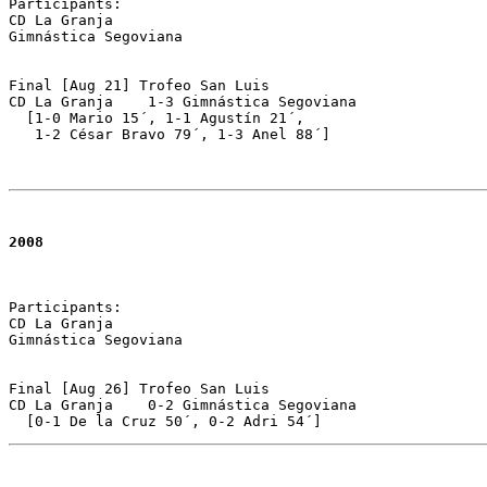
Participants:

CD La Granja 

Gimnástica Segoviana

Final [Aug 21] Trofeo San Luis 

CD La Granja	1-3 Gimnástica Segoviana  

  [1-0 Mario 15´, 1-1 Agustín 21´, 

   1-2 César Bravo 79´, 1-3 Anel 88´]

2008
Participants:

CD La Granja 

Gimnástica Segoviana

Final [Aug 26] Trofeo San Luis 

CD La Granja	0-2 Gimnástica Segoviana 

  [0-1 De la Cruz 50´, 0-2 Adri 54´]