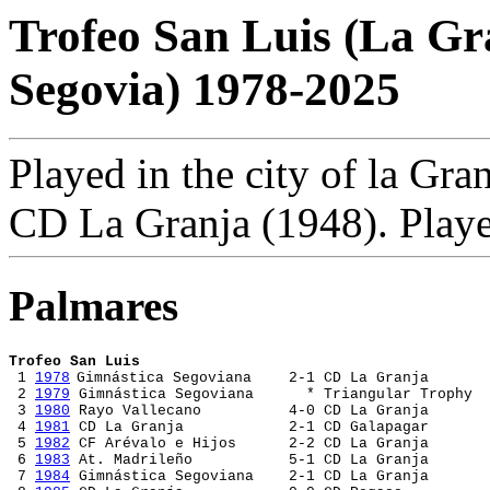
Trofeo San Luis (La Gr
Segovia) 1978-2025
Played in the city of la Gra
CD La Granja (1948). Playe
Palmares
Trofeo San Luis
 1 
1978
Gimnástica Segoviana 	2-1 CD La Granja 
 2 
1979
 Gimnástica Segoviana      * Triangular Trophy
 3 
1980
 Rayo Vallecano		4-0 CD La Granja
 4 
1981
 CD La Granja		2-1 CD Galapagar

 5 
1982
 6 
1983
 At. Madrileño		5-1 CD La Granja
 7 
1984
 Gimnástica Segoviana 	2-1 CD La Granja 