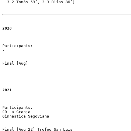
  3-2 Tomás 59´, 3-3 Rlías 86´] 
202
0
Participants:

-

Final [Aug]
2021
Participants:

CD La Granja 

Gimnástica Segoviana

Final [Aug 22] Trofeo San Luis 
