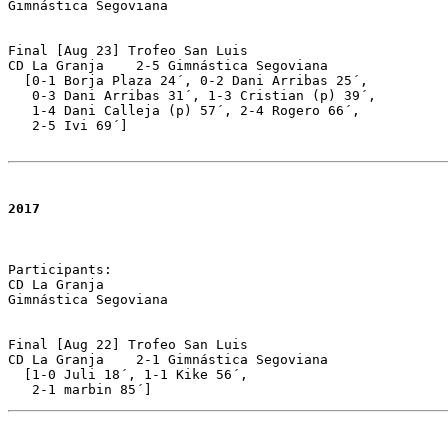
Gimnástica Segoviana

Final [Aug 23] Trofeo San Luis 

CD La Granja	2-5 Gimnástica Segoviana 

  [0-1 Borja Plaza 24´, 0-2 Dani Arribas 25´, 

   0-3 Dani Arribas 31´, 1-3 Cristian (p) 39´,

   1-4 Dani Calleja (p) 57´, 2-4 Rogero 66´, 

   2-5 Ivi 69´]

2017
Participants:

CD La Granja 

Gimnástica Segoviana

Final [Aug 22] Trofeo San Luis 

CD La Granja	2-1 Gimnástica Segoviana 

  [1-0 Juli 18´, 1-1 Kike 56´, 

   2-1 marbin 85´]