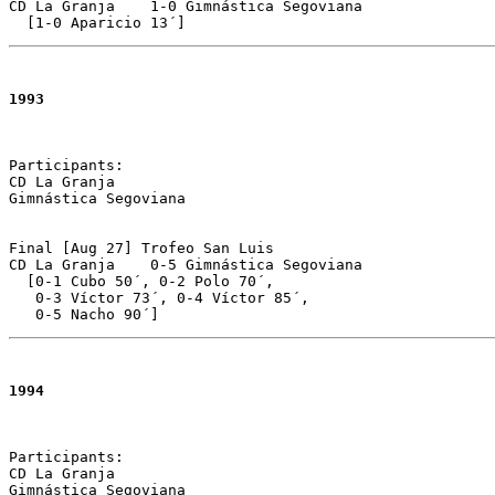
CD La Granja	1-0 Gimnástica Segoviana 

  [1-0 Aparicio 13´]
1993
Participants:

CD La Granja 

Gimnástica Segoviana

Final [Aug 27] Trofeo San Luis 

CD La Granja	0-5 Gimnástica Segoviana 

  [0-1 Cubo 50´, 0-2 Polo 70´, 

   0-3 Víctor 73´, 0-4 Víctor 85´, 

   0-5 Nacho 90´]
1994
Participants:

CD La Granja 

Gimnástica Segoviana
