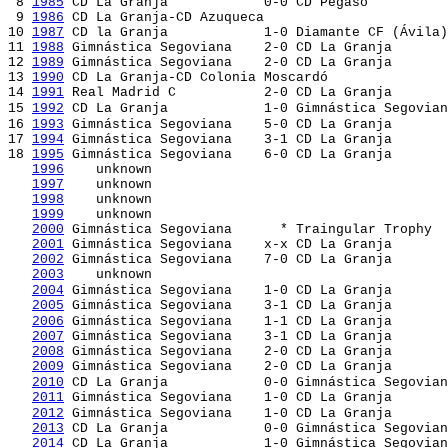
 8 
1985
 CD La Granja		0-0 CD Pegaso  
 9 
1986
 CD La Granja-CD Azuqueca
10 
1987
 CD la Granja		1-0 Diamante CF (Ávila)
11 
1988
 Gimnástica Segoviana	2-0 CD La Granja
12 
1989
 Gimnástica Segoviana	2-0 CD La Granja
13 
1990
 CD La Granja-CD Colonia Moscardó
14 
1991
 Real Madrid C		2-0 CD La Granja
15 
1992
CD La Granja		1-0 Gimnástica Segovia
16 
1993
Gimnástica Segoviana    5-0 CD La Granja 
17 
1994
 Gimnástica Segoviana	3-1 CD La Granja
18 
1995
 Gimnástica Segoviana    6-0 CD La Granja 
1996
    unknown
1997
    unknown
1998
    unknown
1999
    unknown
2000
 Gimnástica Segoviana	  * Traingular Trophy
2001
 Gimnástica Segoviana	x-x CD La Granja
2002
 Gimnástica Segoviana	7-0 CD La Granja
2003
    unknown
2004
Gimnástica Segoviana	1-0 CD La Granja
2005
 Gimnástica Segoviana	3-1 CD La Granja
2006
Gimnástica Segoviana	1-1 CD La 
2007
 Gimnástica Segoviana	3-1 CD La Granja
2008
 Gimnástica Segoviana	2-0 CD La Gr
2009
 Gimnástica Segoviana	2-0 CD La Gr
2010
CD La Granja		0-0 Gimnástica 
2011
 Gimnástica Segoviana	1-0 CD La Granja
2012
Gimnástica Segoviana	1-0 CD La Granja
2013
 CD La Granja		0-0 Gimnástica Segoviana     [CD La Granja on pen.]

2014
 CD La Granja		1-0 Gimnástica Segovia