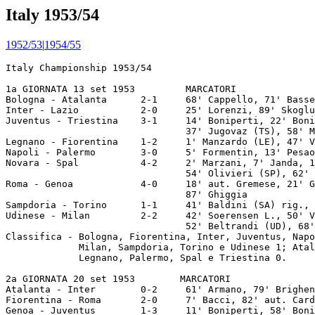
Italy 1953/54
1952/53
|
1954/55
Italy Championship 1953/54

1a GIORNATA 13 set 1953         MARCATORI
Bologna - Atalanta      2-1     68' Cappello, 71' Bassetto (AT), 77' Pivatelli
Inter - Lazio           2-0     25' Lorenzi, 89' Skoglund
Juventus - Triestina    3-1     14' Boniperti, 22' Boniperti rig., 
                                37' Jugovaz (TS), 58' Muccinelli   
Legnano - Fiorentina    1-2     1' Manzardo (LE), 47' Vidal, 73' Bacci
Napoli - Palermo        3-0     5' Formentin, 13' Pesaola, 50' Pesaola
Novara - Spal           4-2     2' Marzani, 7' Janda, 15' Marzani, 
                                54' Olivieri (SP), 62' Marzani, 77' Bulent (SP)
Roma - Genoa            4-0     18' aut. Gremese, 21' Galli, 24' Pandolfini,
                                87' Ghiggia 
Sampdoria - Torino      1-1     41' Baldini (SA) rig., 67' Buhtz
Udinese - Milan         2-2     42' Soerensen L., 50' Virgili (UD), 
                                52' Beltrandi (UD), 68' Nordahl G. 
Classifica - Bologna, Fiorentina, Inter, Juventus, Napoli, Novara e Roma 2;  
             Milan, Sampdoria, Torino e Udinese 1; Atalanta, Genoa, Lazio, 
             Legnano, Palermo, Spal e Triestina 0.

2a GIORNATA 20 set 1953        MARCATORI
Atalanta - Inter        0-2     61' Armano, 79' Brighenti II
Fiorentina - Roma       2-0     7' Bacci, 82' aut. Cardarelli
Genoa - Juventus        1-3     11' Boniperti, 58' Boniperti, 64' Boniperti,
                                84' Dal Monte (GE)
Lazio - Legnano         1-1     12' Vivolo (LA), 61' aut. Sentimenti V
Milan - Novara          0-0
Palermo - Udinese       4-0     35' Di Maso, 38' Martegani, 41' Di Maso, 
                                65' Martegani rig.
Spal - Sampdoria        2-1     5' Conti (SA), 11' Bulent, 72' Stefanini
Torino - Napoli         0-2     56' Formentin, 82' Jeppson
Triestina - Bologna     3-1     2' Trevisan, 25' Curti, 54' Nolli (BO),
                                89' Soerensen E.
Classifica - Fiorentina, Inter, Juventus e Napoli 4; Novara 3; Bologna,  
             Milan, Palermo, Roma, Spal e Triestina 2; Lazio, Legnano,  
             Sampdoria, Torino e Udinese 1; Atalanta e Genoa 0.
  
3a GIORNATA 27 set 1953         MARCATORI
Bologna - Torino        2-0     25' Garcia, 59' Cappello
Inter - Spal            4-2     10' Buzzin, 16' Skoglund, 37' Lorenzi,
                                39' Stefanini (SP), 40' Brighenti II,
                                64' Bulent (SP)
Juventus - Fiorentina   0-0 
Napoli - Atalanta       6-3     2' Jeppson, 27' Bassetto (AT), 29' Vitali,
                                43' Bassetto (AT), 48' Jeppson, 59' Bassetto (AT),
                                62' Jeppson, 76' Vitali, 85' Jeppson
Novara - Lazio          2-1     5' Burini (LA), 6' Masoni, 88' Janda
Palermo - Legnano       3-3     19' Sassi II rig., 24' Prunecchi (PA),
                                28' La Rosa (PA), 44' Bercarich, 48' Manzardo,
                                89' La Rosa (PA)
Roma - Udinese          3-0     63' Bronee, 79' Bronee, 85' Renosto
Sampdoria - Milan       2-1     60' Frignani (MI), 70' Gotti, 76' Conti
Triestina - Genoa       1-1     3' Curti (TS), 62' Dal Monte
Classifica - Inter e Napoli 6; Fiorentina, Juventus e Novara 5; Bologna e  
             Roma 4; Palermo, Sampdoria e Triestina 3; Legnano, Milan e   
             Spal 2; Genoa, Lazio, Torino e Udinese 1; Atalanta 0.

4a GIORNATA 04 ott 1953         MARCATORI
Atalanta - Roma         1-1     41' aut. Venturi R. (AT), 46' Bronee
Fiorentina - Palermo    3-1     41' Gratton, 43' Bacci, 68' aut. Rosetta (PA),
                                78' Gratton                      
Genoa - Bologna         3-3     25' Randon, 50' Bennike (GE), 55' Cattani (GE) rig.,
                                64' Pivatelli, 77' Cappello, 88' Seratoni (GE)
Lazio - Juventus        2-1     53' Puccinelli, 61' Fontanesi I,
                                86' J. Hansen (JU) rig.
Legnano - Inter         1-1     14' Manzardo (LE), 60' Buzzin
Milan - Triestina       4-0     44' G. Nordahl, 59' G. Nordahl,
                                66' Liedholm rig., 76' Liedholm
Spal - Napoli           1-1     35' Amadei, 36' Olivieri (SP)
Torino - Novara         1-0     88' Sentimenti III     
Udinese - Sampdoria     1-2     14' Conti, 20' Menegotti (UD), 27' Conti
Classifica - Fiorentina, Inter e Napoli 7; Bologna, Juventus, Novara, Roma   
             e Sampdoria 5; Milan 4; Lazio, Legnano, Palermo, Spal, Torino  
             e Triestina 3; Genoa 2; Atalanta e Udinese 1.

5a GIORNATA 11 ott 1953         MARCATORI
Bologna - Lazio         1-0     67' Ballacci rig.
Genoa - Atalanta        1-0     71' Dal Monte
Inter - Fiorentina      2-1     24' Skoglund, 70' Gren (FI), 76' Skoglund
Juventus - Sampdoria    1-0     74' Boniperti
Legnano - Spal          1-3     15' Ekner, 21' De Vito, 24' Manzardo (LE),
                                72' Cardinali 
Napoli - Milan          0-1     22' Liedholm 
Novara - Udinese        0-0
Roma - Torino           2-2     18' Pandolfini (RM) rig., 21' Bertoloni,
                                24' Boscolo, 32' Bronee (RM)
Triestina - Palermo     1-0     88' Curti
Classifica - Inter 9; Bologna, Fiorentina, Juventus e Napoli 7; Milan,   
             Novara e Roma 6; Sampdoria, Spal e Triestina 5; Genoa e 
             Torino 4; Lazio, Legnano e Palermo 3; Udinese 2; Atalanta 1.

6a GIORNATA 18 ott 1953         MARCATORI
Atalanta - Novara       1-1     71' Janda, 80' Bassetto (AT) rig.
Fiorentina - Genoa      1-0     77' Bacci
Inter - Bologna         3-2     15' Armano, 20' Cappello (BO), 29' Pivatelli (BO),
                                37' aut. Pozzan, 59' Armano rig.
Lazio - Napoli          0-4     18' Vitali, 34' Jeppson, 59' Jeppson, 67' Granata
Palermo - Milan         1-4     5' G. Nordahl, 48' Martegani (PA), 53' G. Nordahl,
                                64' L. Soerensen, 73' G. Nordahl
Sampdoria - Legnano     3-1     30' Mari, 48' aut. Fommei (LE), 59' Conti,
                                79' Baldini rig.
Spal - Roma             0-0
Torino - Juventus       2-4     14' Praest, 22' J. Hansen, 42' Sentimenti III (TO),
                                55' Bertoloni (TO), 60' Boniperti, 69' Boniperti rig.
Udinese - Triestina     4-2     1' Beltrandi, 5' Ispiro (TS), 10' Virgili,
                                51' Virgili, 60' Rossetti (TS), 70' Beltrandi
Classifica - Inter 11; Fiorentina, Juventus e Napoli 9; Milan 8; Bologna,   
             Novara, Roma e Sampdoria 7; Spal 6; Triestina 5; Genoa, Torino 
             e Udinese 4; Lazio, Legnano e Palermo 3; Atalanta 2.

7a GIORNATA 25 ott 1953         MARCATORI
Bologna - Fiorentina    1-1     62' Mariani, 85' Ballacci (BO)
Genoa - Novara          2-0     11' Seratoni, 35' Seratoni
Legnano - Juventus      1-1     11' J. Hansen, 71' Manzardo (LE)
Milan - Atalanta        3-3     6' Frignani (MI), 20' Frignani (MI), 25' Angeleri,
                                39' Rasmussen, 77' Vittoni, 86' L. Soerensen (MI)
Napoli - Triestina      1-0     55' Jeppson
Palermo - Sampdoria     2-1     17' La Rosa, 51' Baldini (SA), 81' Prunecchi
Roma - Inter            1-1     27' Galli (RM), 62' Lorenzi
Torino - Lazio          0-1     1' Bergamo
Udinese - Spal          1-1     15' Szoke (UD), 75' Ekner       
Classifica - Inter 12; Napoli 11; Fiorentina e Juventus 10; Milan 9; Bologna
             e Roma 8; Novara, Sampdoria e Spal 7; Genoa 6; Lazio, Palermo,
             Triestina e Udinese 5; Legnano e Torino 4; Atalanta 3.

8a GIORNATA 01 nov 1953         MARCATORI
Atalanta - Legnano      4-1     10' Rasmussen, 25' Annovazzi, 43' Rasmussen,
                                68' Annovazzi, 77' Manzardo (LE)
Genoa - Torino          1-1     7' Bennike (GE), 27' Giovetti
Inter - Milan           3-0     50' Nyers, 54' Nyers, 73' Nyers
Juventus - Udinese      1-0     41' Ricagni  
Lazio - Palermo         3-0     43' Vivolo, 55' aut. Martini, 62' Puccinelli
Napoli - Sampdoria      1-1     68' Baldini rig., 75' Formentin (NA)
Novara - Fiorentina     0-0
Spal - Bologna          0-0     
Triestina - Roma        2-2     12' Pandolfini, 43' Perissinotto,
                                57' aut. Celio (TS), 71' Curti (TS)
Classifica - Inter 14; Juventus e Napoli 12; Fiorentina 11; Bologna, Milan 
             e Roma 9; Novara, Sampdoria e Spal 8; Genoa e Lazio 7; 
             Triestina 6; Atalanta, Palermo, Torino e Udinese 5; Legnano 4. 

9a GIORNATA 08 nov 1953         MARCATORI
Atalanta - Palermo      0-1     17' La Rosa 
Bologna - Juventus      0-1     55' Praest
Fiorentina - Napoli     1-0     44' Novelli 
Legnano - Triestina     2-1     19' Motta, 35' Sassi II rig., 47' Curti (TS) rig.
Milan - Genoa           3-0     17' G. Nordahl, 35' G. Nordahl, 75' Liedholm rig.
Roma - Novara           3-0     44' Galli, 58' Perissinotto, 88' Celio
Sampdoria - Inter       0-0
Torino - Spal           1-0     38' Giovetti
Udinese - Lazio         1-1     1' Bredesen, 72' aut. Antonazzi (UD)
Classifica - Inter 15; Juventus 14; Fiorentina 13; Napoli 12; Milan e Roma 11;
             Bologna e Sampdoria 9; Lazio, Novara e Spal 8; Genoa, Palermo 
             e Torino 7; Legnano, Triestina e Udinese 6; Atalanta 5.

10a GIORNATA 22 nov 1953        MARCATORI
Genoa - Sampdoria       0-1     45' Testa
Juventus - Inter        2-2     4' Skoglund, 24' Nyers, 31' Boniperti (JU),
                                54' J. Hansen (JU)
Lazio - Fiorentina      2-3     20' Burini (LA), 21' Segato, 47' Bacci,
                                69' Mariani, 84' Bredesen (LA)     
Milan - Legnano         3-1     33' Silvestri, 49' Vicariotto, 70' Motta (LE),
                                85' L. Soerensen
Napoli - Udinese        2-1     15' Amadei, 21' Amadei rig., 54' Castaldo (UD)
Novara - Bologna        1-0     59' Miglioli
Palermo - Roma          1-3     6' Galli, 61' Pandolfini, 74' De Grandi (PA),
                                82' Perissinotto         
Spal - Atalanta         3-2     8' Bassetto (AT), 35' Bulent, 45' Olivi