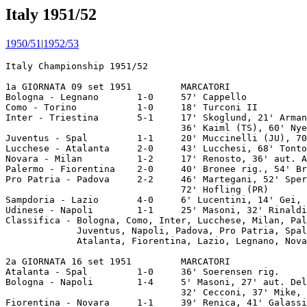
Italy 1951/52
1950/51
|
1952/53
Italy Championship 1951/52

1a GIORNATA 09 set 1951         MARCATORI
Bologna - Legnano       1-0     57' Cappello
Como - Torino           1-0     18' Turconi II
Inter - Triestina       5-1     17' Skoglund, 21' Armano, 22' Nyers, 
                                36' Kaiml (TS), 60' Nyers rig., 69' Nyers rig.
Juventus - Spal         1-1     20' Muccinelli (JU), 70' Bennike rig.
Lucchese - Atalanta     2-0     43' Lucchesi, 68' Tontodonati
Novara - Milan          1-2     17' Renosto, 36' aut. Annovazzi (NO), 87' Gren
Palermo - Fiorentina    2-0     40' Bronee rig., 54' Bronee rig.
Pro Patria - Padova     2-2     46' Martegani, 52' Sperotto, 68' Turbeky (PR),
                                72' Hofling (PR)
Sampdoria - Lazio       4-0     6' Lucentini, 14' Gei, 48' Sabbatella, 76' Farina
Udinese - Napoli        1-1     25' Masoni, 32' Rinaldi (UD)
Classifica - Bologna, Como, Inter, Lucchese, Milan, Palermo e Sampdoria 2;  
             Juventus, Napoli, Padova, Pro Patria, Spal e Udinese 1;  
             Atalanta, Fiorentina, Lazio, Legnano, Novara, Torino e Triestina 0.

2a GIORNATA 16 set 1951         MARCATORI
Atalanta - Spal         1-0     36' Soerensen rig.
Bologna - Napoli        1-4     5' Masoni, 27' aut. Del Frati (BO), 
                                32' Cecconi, 37' Mike, 74' Amadei
Fiorentina - Novara     1-1     39' Renica, 41' Galassi (FI)
Lazio - Udinese         3-1     35' Antoniotti, 42' Rinaldi (UD), 
                                58' Flamini, 60' Puccinelli
Legnano - Juventus      0-3     17' J. Hansen, 84' K.A. Hansen, 87' Boniperti
Milan - Lucchese        4-0     10' G. Nordahl, 37' Burini, 40' Burini, 
                                84' Liedholm
Padova - Como           0-2     57' Giovetti, 85' Cattaneo
Palermo - Inter         1-1     4' Gimona (PA), 26' Wilkes
Torino - Pro Patria     2-0     44' Carapellese, 83' Carapellese
Triestina - Sampdoria   1-0     30' Boscolo  
Classifica - Como e Milan 4; Inter, Juventus, Napoli e Palermo 3; Atalanta, 
             Bologna, Lazio, Lucchese, Sampdoria, Torino e Triestina 2; 
             Fiorentina, Novara, Padova, Pro Patria, Spal e Udinese 1; Legnano 0.
  
3a GIORNATA 23 set 1951         MARCATORI
Como - Triestina        2-0     37' Rabitti, 69' Giovetti
Inter - Atalanta        4-0     33' Lorenzi, 66' Nyers, 78' Lorenzi, 88' Nyers rig.
Juventus - Lazio        5-3     5' Muccinelli, 8' Sukru (LA) rig., 12' Praest, 
                                28' K.A. Hansen rig., 31' J. Hansen, 
                                65' Antoniotti (LA), 68' Muccinelli, 89' Flamini (LA)
Lucchese - Legnano      4-2     17' Frandsen, 34' Palmer (LE), 48' Remondini,
                                54' Tontodonati, 62' Tontodonati, 69' Palmer (LE)
Napoli - Padova         2-0     46' Vinyei, 90' Amadei
Novara - Bologna        1-0     50' Piola
Pro Patria - Fiorentina 1-1     33' Santos (PR), 62' Ekner
Sampdoria - Palermo     1-1     55' Sabbatella (SA), 65' Vicovaro
Spal - Torino           1-1     15' Nesti (SP), 43' Gianmarinaro
Udinese - Milan         1-1     11' Renosto, 80' Bacci (UD)
Classifica - Como 6; Inter, Juventus, Milan e Napoli 5; Lucchese e Palermo 4;
             Novara, Sampdoria e Torino 3; Atalanta, Bologna, Fiorentina, Lazio,
             Pro Patria, Spai, Triestina e Udinese 2; Padova 1; Legnano 0.

4a GIORNATA 30 set 1951         MARCATORI
Atalanta - Palermo      2-2     18' Bronee, 22' Goldaniga (AT), 
                                49' Santagostino (AT), 52' Vicovaro
Fiorentina - Juventus   0-2     72' Muccinelli, 80' Boniperti
Lazio - Inter           1-2     20' Lorenzi, 44' aut. Magrini, 63' Sukru (LA) rig.
Legnano - Sampdoria     1-2     45' Trevisan (LE) rig., 55' Gei, 64' Bassetto
Milan - Pro Patria      5-1     13' Renosto, 52' Renosto, 56' Burini,
                                70' Renosto, 77' Hofling (PR), 84' Annovazzi
Napoli - Lucchese       2-0     29' Masoni, 49' Formentin
Padova - Bologna        2-1     7' Martegani, 15' Martegani, 75' Bernicchi (BO)
Spal - Como             1-0     25' Fontanesi
Torino - Novara         0-1     46' Alberico
Triestina - Udinese     0-0    
Classifica - Inter, Juventus, Milan e Napoli 7; Como 6; Novara, Palermo e 
             Sampdoria 5; Lucchese e Spal 4; Atalanta, Padova, Torino, Triestina
             e Udinese 3; Bologna, Fiorentina, Lazio e Pro Patria 2; Legnano 0.

5a GIORNATA 07 ott 1951         MARCATORI
Bologna - Fiorentina    0-3     8' Ekner, 30' Roosenburg, 80' Ekner
Como - Milan            1-2     13' Rabitti (CO), 31' Burini, 83' G. Nordahl
Inter - Torino          2-0     22' Wilkes, 40' Lorenzi
Juventus - Atalanta     7-1     2' Muccinelli, 5' Muccinelli, 6' Santagostino (AT), 
                                21' Boniperti, 47' J. Hansen, 61' J. Hansen rig.,
                                81' Boniperti, 88' K.A. Hansen
Lucchese - Padova       0-1     54' Sperotto   
Novara - Triestina      5-0     10' Feccia, 14' Janda, 29' Janda, 36' Janda, 
                                50' Piola
Palermo - Lazio         0-0     
Pro Patria - Spal       2-2     7' Turbeky (PR), 10' aut. Fossati, 
                                47' Fontanesi, 84' Martini (PR)
Sampdoria - Napoli      2-1     15' Sabbatella, 28' Bassetto, 43' Amadei (NA)
Udinese - Legnano       2-1     35' Mazza (LE), 48' Virginio, 86' Bacci 
Classifica - Inter, Juventus e Milan 9; Napoli, Novara e Sampdoria 7; Como e 
             Palermo 6; Padova, Spal e Udinese 5; Fiorentina e Lucchese 4; Atalanta, 
             Lazio, Pro Patria, Torino e Triestina 3; Bologna 2; Legnano 0.

6a GIORNATA 14 ott 1951         MARCATORI
Atalanta - Bologna      1-2     24' Tacconi, 56' Angeleri (AT), 87' Cappello
Fiorentina - Udinese    3-3     21' E. Soerensen, 35' Bares, 36' Cervato (FI),
                                56' Galassi (FI), 70' Bares, 86' Ekner (FI)
Lazio - Lucchese        3-0     16' Puccinelli, 66' Lofgren, 68' Flamini
Legnano - Pro Patria    1-2     30' Trevisan (LE) rig., 77' La Rosa, 79' La Rosa
Milan - Sampdoria       2-1     41' Lucentini (SA), 51' Burini, 73' G. Nordahl
Napoli - Inter          1-0     14' Granata
Palermo - Como          4-1     10' De Grandi, 44' Bronee, 55' Bronee, 
                                71' Vicovaro, 85' Turconi II (CO)  
Spal - Novara           2-1     1' Bennike, 13' Quaresima, 15' De Togni (NO)
Torino - Padova         4-1     24' Florio, 61' Pozzi rig., 68' Meroni (PD),
                                77' Hjalmarsson rig., 90' Motta
Triestina - Juventus    0-3     46' Boniperti, 75' Muccinelli, 90' Boniperti
Classifica - Juventus e Milan 11; Inter e Napoli 9; Palermo 8; Novara, Sampdoria
             e Spal 7; Como e Udinese 6; Fiorentina, Lazio, Padova, Pro Patria e
             Torino 5; Bologna e Lucchese 4; Atalanta e Triestina 3; Legnano 0.

7a GIORNATA 21 ott 1951         MARCATORI
Bologna - Triestina     2-1     6' Cervellati, 10' Tacconi, 30' Petagna (TS)
Como - Lazio            2-2     31' Magrini, 68' Cattaneo (CO), 71' Sukru,
                                72' Cattaneo (CO)              
Inter - Legnano         3-1     22' Nyers rig., 31' Palmer (LE), 52' Nyers,
                                89' Nyers 
Lucchese - Fiorentina   0-0
Novara - Napoli         1-0     69' Baira
Padova - Atalanta       1-1     12' Martegani (PD), 39' S.J. Hansen
Pro Patria - Juventus   1-3     2' J. Hansen rig., 9' Boniperti, 
                                20' Muccinelli, 88' Toros (PR)     
Sampdoria - Spal        0-1     81' Bulent
Torino - Milan          0-6     38' Burini, 40' Liedholm, 51' Renosto, 
                                59' Annovazzi, 67' Liedholm, 72' aut. Grava
Udinese - Palermo       0-3     16' Bronee, 34' Di Maso, 74' Giaroli
Classifica - Juventus e Milan 13; Inter 11; Palermo 10; Napoli, Novara e Spal 9;
             Como e Sampdoria 7; Bologna, Fiorentina, Lazio, Padova e Udinese 6;
             Lucchese, Pro Patria e Torino 5; Atalanta 4; Triestina 3; Legnano 0.

8a GIORNATA 28 ott 1951         MARCATORI
Atalanta - Como         1-0     25' Jeppson
Fiorentina - Sampdoria  0-1     24' Gotti
Juventus - Udinese      5-1     52' J. Hansen, 56' Boniperti, 60' J. Hansen,
                                64' J. Hansen, 70' K.A. Hansen, 89' Castaldo (UD)
Lazio - Torino          3-0     5' Puccinelli, 69' Sukru rig., 88' Sukru
Legnano - Padova        2-2     3' Martegani, 15' Mozzambani (LE), 
                                23' Eidefjall (LE), 48' aut. Trevisan
Milan - Bologna         4-0     47' Burini, 55' Renosto rig., 75' Burini, 
                                77' Burini
Napoli - Pro Patria     4-1     27' La Rosa (PR), 64' Amadei, 66' Todeschini, 
                                74' Arce, 78' Formentin    
Novara - Palermo        1-1     13' Pesaola (NO), 82' Vycpalek  
Spal - Inter            1-1     14' Wilkes, 34' Quaresima (SP)  
Triestina - Lucchese    3-1     65' Boscolo, 67' Boscolo, 74' Nuoto (LU),
                                82' Curti rig.
Classifica - Juventus e Milan 15; Inter 12; Napoli e Palermo 11; Novara e Spal 10; 
             Sampdoria 9; Lazio 8; Corno e Padova 7; Atalanta, Bologna, Fiorentina 
             e Udinese 6; Lucchese, Pro Patria, Torino e Triestina 5; Legnano 1.

9a GIORNATA 04 nov 1951         MARCATORI
Bologna - Pro Patria    1-1     57' Pilmark (BO), 81' Guarnieri
Como - Fiorentina       0-2     54' Vitali, 85' Pandolfini
Inter - Milan           2-2     2' Nyers (IN), 5' Burini, 9' Lorenzi (IN), 
                                76' Tognon
Legnano - Spal          3-3     11' Mozzambani (LE), 17' Bulent, 44' Trevisan (LE), 
                                58' Bulent, 60' Fontanesi, 89' Trevisan (LE)
Lucchese - Novara       1-1     22' Frandsen (LU), 25' Piola
Padova - Lazio          2-1     24' Giusti, 28' aut. Fuchs (LA), 53' Prunecchi
Palermo - Triestina     1-0     87' Micheloni
Sampdoria - Juventus    2-1     16' Muccinelli (JU), 40' Bergamo, 48' Lucentini
Torino - Napoli         0-2     33' Astorri, 37' Todeschini
Udinese - Atalanta    