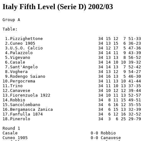
Italy Fifth Level (Serie D) 2002/03
Group A

Table:

 1.Pizzighettone                      34 15 12  7 51-33 57
 2.Cuneo 1905                         34 13 15  6 36-23 54
 3.U.S.O. Calcio                      34 12 17  5 47-36 53
 4.Palazzolo                          34 14 11  9 43-39 53
 5.Vigevano                           34 13 13  8 56-52 52
 6.Casale                             34 14 10 10 39-32 52
 7.Sant'Angelo                        34 14 13  7 52-42 51
 8.Voghera                            34 13 12  9 54-27 51
 9.Rodengo Saiano                     34 16 13  5 46-30 49
10.Pergocrema                         34 11 13 10 41-44 46
11.Trino                              34 11 10 13 37-35 43
12.Canavese                           34 10 12 12 39-44 42
13.Fiorenzuola 1922                   34 10 11 13 52-57 41
14.Robbio                             34  8 11 15 49-51 35
15.Sancolombano                       34  6 16 12 35-55 34
16.Bergamasca Zanica                  34  6 15 13 32-39 33
17.Fanfulla 1874                      34  6 12 16 32-52 30
18.Pinerolo                           34  3  6 25 29-79 15

Round 1
Casale                             0-0 Robbio                             
Cuneo 1905                         0-0 Canavese                           
Fanfulla 1874                      2-3 Palazzolo                          
Pergocrema                         1-1 Trino                              
Pinerolo                           0-5 Voghera                            
Pizzighettone                      1-1 Bergamasca Zanica                  
Rodengo Saiano                     5-4 Sancolombano                       
Sant'Angelo                        1-3 U.S.O. Calcio                      
Vigevano                           4-2 Fiorenzuola 1922                   

Round 2
Bergamasca Zanica                  0-1 Cuneo 1905                         
Canavese                           1-4 Rodengo Saiano                     
Fiorenzuola 1922                   1-3 Casale                             
Palazzolo                          1-0 Vigevano                           
Robbio                             3-1 Pergocrema                         
Sancolombano                       1-1 Sant'Angelo                        
Trino                              2-0 Pizzighettone                      
U.S.O. Calcio                      4-1 Pinerolo                           
Voghera                            3-0 Fanfulla 1874                      

Round 3
Casale                             2-1 Pergocrema                         
Cuneo 1905                         1-0 Trino                              
Fanfulla 1874                      0-0 U.S.O. Calcio                      
Fiorenzuola 1922                   1-2 Palazzolo                          
Pinerolo                           1-1 Sancolombano                       
Pizzighettone                      2-0 Robbio                             
Rodengo Saiano                     1-0 Bergamasca Zanica                  
Sant'Angelo                        2-1 Canavese                           
Vigevano                           1-3 Voghera                            

Round 4
Bergamasca Zanica                  2-1 Sant'Angelo                        
Canavese                           3-0 Pinerolo                           
Palazzolo                          0-0 Casale                             
Pergocrema                         4-1 Pizzighettone                      
Robbio                             3-3 Cuneo 1905                         
Sancolombano                       1-2 Fanfulla 1874                      
Trino                              1-3 Rodengo Saiano                     
U.S.O. Calcio                      3-1 Vigevano                           
Voghera                            2-2 Fiorenzuola 1922                   

Round 5
Casale                             0-1 Pizzighettone                      
Cuneo 1905                         2-0 Pergocrema                         
Fanfulla 1874                      1-3 Canavese                           
Fiorenzuola 1922                   0-0 U.S.O. Calcio                      
Palazzolo                          1-0 Voghera                            
Pinerolo                           1-0 Bergamasca Zanica                  
Rodengo Saiano                     0-0 Robbio                             
Sant'Angelo                        1-0 Trino                              
Vigevano                           5-0 Sancolombano                       

Round 6
Bergamasca Zanica                  1-1 Fanfulla 1874                      
Canavese                           1-1 Vigevano                           
Pergocrema                         3-0 Rodengo Saiano                     
Pizzighettone                      0-0 Cuneo 1905                         
Robbio                             0-0 Sant'Angelo                        
Sancolombano                       0-2 Fiorenzuola 1922                   
Trino                              2-0 Pinerolo                           
U.S.O. Calcio                      1-1 Palazzolo                          
Voghera                            3-1 Casale                             

Round 7
Casale                             2-0 Cuneo 1905                         
Fanfulla 1874                      0-1 Trino                              
Fiorenzuola 1922                   2-1 Canavese                           
Palazzolo                          1-1 Sancolombano                       
Pinerolo                           1-3 Robbio                             
Rodengo Saiano                     0-0 Pizzighettone                      
Sant'Angelo                        2-2 Pergocrema                         
Vigevano                           3-2 Bergamasca Zanica                  
Voghera                            0-1 U.S.O. Calcio                      

Round 8
Bergamasca Zanica                  3-0 Fiorenzuola 1922                   
Canavese                           1-0 Palazzolo                          
Cuneo 1905                         0-1 Rodengo Saiano                     
Pergocrema                         2-1 Pinerolo                           
Pizzighettone                      4-0 Sant'Angelo                        
Robbio                             2-3 Fanfulla 1874                      
Sancolombano                       1-1 Voghera                            
Trino                              1-3 Vigevano                           
U.S.O. Calcio                      1-1 Casale                             

Round 9
Casale                             0-0 Rodengo Saiano                     
Fanfulla 1874                      0-0 Pergocrema                         
Fiorenzuola 1922                   0-0 Trino                              
Palazzolo                          1-1 Bergamasca Zanica                  
Pinerolo                           1-3 Pizzighettone                      
Sant'Angelo                        1-1 Cuneo 1905                         
U.S.O. Calcio                      0-2 Sancolombano                       
Vigevano                           3-6 Robbio                             
Voghera                            2-0 Canavese                           

Round 10
Bergamasca Zanica                  1-1 Voghera                            
Canavese                           2-3 U.S.O. Calcio                      
Cuneo 1905                         0-1 Pinerolo                           
Pergocrema                         2-0 Vigevano                           
Pizzighettone                      1-0 Fanfulla 1874                      
Robbio                             3-3 Fiorenzuola 1922                   
Rodengo Saiano                     2-2 Sant'Angelo                        
Sancolombano                       0-2 Casale                             
Trino                              4-0 Palazzolo                          

Round 11
Casale                             0-3 Sant'Angelo                        
Fanfulla 1874                      1-1 Cuneo 1905                         
Fiorenzuola 1922                   2-3 Pergocrema                         
Palazzolo                          1-1 Robbio                             
Pinerolo                           1-3 Rodengo Saiano                     
Sancolombano                       1-1 Canavese                           
U.S.O. Calcio                      1-1 Bergamasca Zanica                  
Vigevano                           1-1 Pizzighettone                      
Voghera                            1-1 Trino                              

Round 12
Bergamasca Zanica                  2-3 Sancolombano                       
Canavese                           0-1 Casale                             
Cuneo 1905                         1-1 Vigevano                           
Pergocrema                         2-1 Palazzolo                          
Pizzighettone                      2-3 Fiorenzuola 1922                   
Robbio                             1-0 Voghera                            
Rodengo Saiano                     3-0 Fanfulla 1874                      
Sant'Angelo                        4-0 Pinerolo                           
Trino                              1-1 U.S.O. Calcio                      

Round 13
Canavese                           2-0 Bergamasca Zanica                  
Casale                             1-1 Pinerolo                           
Fanfulla 1874                      0-2 Sant'Angelo                        
Fiorenzuola 1922                   2-2 Cuneo 1905                         
Palazzolo                          3-2 Pizzighettone                      
Sancolombano                       1-1 Trino                              
U.S.O. Calcio                      4-3 Robbio                             
Vigevano                           0-1 Rodengo Saiano                     
Voghera                            6-1 Pergocrema                         

Round 14
Bergamasca Zani