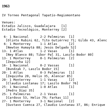
1963
IV Torneo Pentagonal Tapatío-Regiomontano

Venues:

Estadio Jalisco, Guadalajara   [1]

Estadio Tecnológico, Monterrey [2]

 6- 1 Nacional      2-2 Palmeiras  [1]

  [Olinto Rubini 62, Tito Gutiérrez 71; Gildo 43, Alenc
 6- 1 Monterrey     1-1 Atlas      [2]

  [Newton Humaytá 88; Jesús Delgado 52]

13- 1 Atlas         1-2 Vasas      [1]

  [Ney Blanco 88; Tibor Pal 31, Laszlo Bodor 80]

13- 1 Monterrey     0-1 Palmeiras  [2]

  [Zequinha 12]

16- 1 Nacional      0-2 Vassas     [1]

  [Bundzak 7, Laszlo Bodor 15]

20- 1 Atlas         0-3 Palmeiras  [1]

  [Zequinha 20, Helio 35, Alencar 85]

20- 1 Monterrey     1-1 Vasas      [2]

  [Claudio Lostanau 17; Laszlo Bodor 76]

25- 1 Nacional      1-0 Atlas      [1]

  [Pedro Díaz 35]

25- 1 Palmeiras     2-1 Vasas      [1]

  [Cardoso 53, Helio 79; Farkas 11]

27- 1 Monterrey     3-1 Nacional   [2]

  [Gustavo Cuenca 27, Claudio Lostanau 37, 86; Enrique 