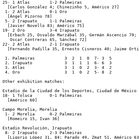
25- 1 Atlas        1-2 Palmeiras

  [Carlos González 4; Chinezinho 5, Américo 27]

 1- 2 Atlas        0-1 Oro

  [Ángel Pizorno 78]

 5- 2 Irapuato     1-1 Palmeiras

  [Javier Novello 83; Américo 75]

19- 2 Oro          3-4 Irapuato

  [Erbach 25, Osvaldo Marzábal 35, Germán Ascencio 79; 
   Oscar Contreras 65, Sánchez 72]

22- 2 Atlas        2-1 Irapuato

  [Fernando Padilla 35, Ernesto Cisneros 40; Jaime Orti
 1. Palmeiras            3  2  1  0  7- 3  5

 2. Irapuato             3  1  1  1  6- 6  3

 3. Atlas                3  1  0  2  3- 4  2

 4. Oro                  3  1  0  2  5- 8  2

Other exhibition matches:

Estadio de la Ciudad de los Deportes, Ciudad de México

18- 1 Toluca       0-1 Palmeiras

  [Américo 60]

Campo Morelia, Morelia

 1- 2 Morelia      0-2 Palmeiras

  [Romeiro 15, Ivan 36]

Estadio Revolución, Irapuato

 8- 2 Irapuato     2-3 Palmeiras
