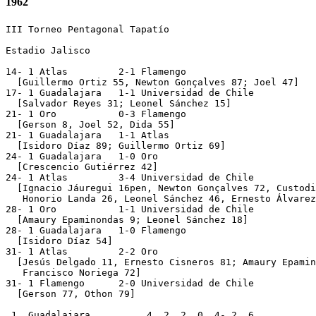
1962
III Torneo Pentagonal Tapatío

Estadio Jalisco

14- 1 Atlas         2-1 Flamengo

  [Guillermo Ortiz 55, Newton Gonçalves 87; Joel 47]

17- 1 Guadalajara   1-1 Universidad de Chile

  [Salvador Reyes 31; Leonel Sánchez 15]

21- 1 Oro           0-3 Flamengo

  [Gerson 8, Joel 52, Dida 55]

21- 1 Guadalajara   1-1 Atlas

  [Isidoro Díaz 89; Guillermo Ortiz 69]

24- 1 Guadalajara   1-0 Oro

  [Crescencio Gutiérrez 42]

24- 1 Atlas         3-4 Universidad de Chile

  [Ignacio Jáuregui 16pen, Newton Gonçalves 72, Custodi
   Honorio Landa 26, Leonel Sánchez 46, Ernesto Álvarez
28- 1 Oro           1-1 Universidad de Chile

  [Amaury Epaminondas 9; Leonel Sánchez 18]

28- 1 Guadalajara   1-0 Flamengo

  [Isidoro Díaz 54]

31- 1 Atlas         2-2 Oro

  [Jesús Delgado 11, Ernesto Cisneros 81; Amaury Epamin
   Francisco Noriega 72]

31- 1 Flamengo      2-0 Universidad de Chile

  [Gerson 77, Othon 79]

 1. Guadalajara          4  2  2  0  4- 2  6
