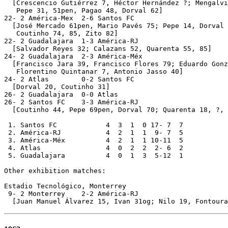
  [Crescencio Gutiérrez 7, Héctor Hernández ?; Mengalvi
   Pepe 31, 51pen, Pagao 48, Dorval 62]

22- 2 América-Mex  2-6 Santos FC

  [José Mercado 61pen, Mario Pavés 75; Pepe 14, Dorval 
   Coutinho 74, 85, Zito 82]

22- 2 Guadalajara  1-3 América-RJ

  [Salvador Reyes 32; Calazans 52, Quarenta 55, 85]

24- 2 Guadalajara  2-3 América-Méx

  [Francisco Jara 39, Francisco Flores 79; Eduardo Gonz
   Florentino Quintanar 7, Antonio Jasso 40]

24- 2 Atlas        0-2 Santos FC

  [Dorval 20, Coutinho 31]

26- 2 Guadalajara  0-0 Atlas

26- 2 Santos FC    3-3 América-RJ

  [Coutinho 44, Pepe 69pen, Dorval 70; Quarenta 18, ?, 
 1. Santos FC            4  3  1  0 17- 7  7

 2. América-RJ           4  2  1  1  9- 7  5

 3. América-Méx          4  2  1  1 10-11  5

 4. Atlas                4  0  2  2  2- 6  2

 5. Guadalajara          4  0  1  3  5-12  1

Other exhibition matches:

Estadio Tecnológico, Monterrey

 9- 2 Monterrey    2-2 América-RJ
