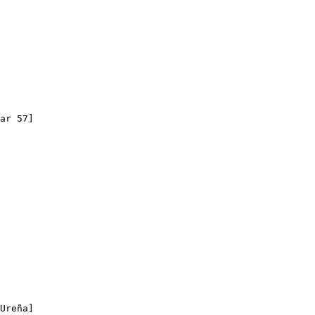
ar 57]

Ureña]
