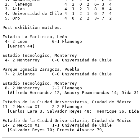
 2. Flamengo             4  2  0  2  6- 3  4

 3. Atlas                4  1  2  1  8- 8  4

 4. Universidad de Chile 4  1  2  1  6- 7  4

 5. Oro                  4  0  2  2  3- 7  2

Post exhibition matches:

Estadio La Martinica, León

 4- 2 León          0-1 Flamengo

  [Gerson 44]

Estadio Tecnológico, Monterrey

 4- 2 Monterrey     0-0 Universidad de Chile

Parque Ignacio Zaragoza, Puebla

 7- 2 Atlante       0-0 Universidad de Chile

Estadio Tecnológico, Monterrey

 8- 2 Monterrey     2-2 Flamengo

  [Alfredo Hernández 12, Amaury Epaminondas 14; Dida 31
Estadio de la Ciudad Universitaria, Ciudad de México

11- 2 Mexico XI     2-2 Flamengo

  [Carlos Lara 3, Salvador Reyes 48;  Henrique 36, Dida
Estadio de la Ciudad Universitaria, Ciudad de México

14- 2 Mexico XI     1-1 Universidad de Chile
