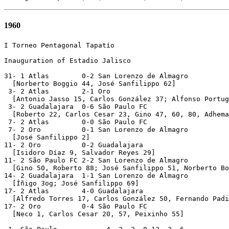
1960
I Torneo Pentagonal Tapatío

Inauguration of Estadio Jalisco

31- 1 Atlas        0-2 San Lorenzo de Almagro

  [Norberto Boggio 44, José Sanfilippo 62]

 3- 2 Atlas        2-1 Oro

  [Antonio Jasso 15, Carlos González 37; Alfonso Portug
 3- 2 Guadalajara  0-6 São Paulo FC

  [Roberto 22, Carlos Cesar 23, Gino 47, 60, 80, Adhema
 7- 2 Atlas        0-0 São Paulo FC

 7- 2 Oro          0-1 San Lorenzo de Almagro

  [José Sanfilippo 2]

11- 2 Oro          0-2 Guadalajara

  [Isidoro Díaz 9, Salvador Reyes 29]

11- 2 São Paulo FC 2-2 San Lorenzo de Almagro

  [Gino 50, Roberto 88; José Sanfilippo 51, Norberto Bo
14- 2 Guadalajara  1-1 San Lorenzo de Almagro

  [Íñigo 3og; José Sanfilippo 69]

17- 2 Atlas        4-0 Guadalajara

  [Alfredo Torres 17, Carlos González 50, Fernando Padi
17- 2 Oro          0-4 São Paulo FC

  [Neco 1, Carlos Cesar 20, 57, Peixinho 55]
