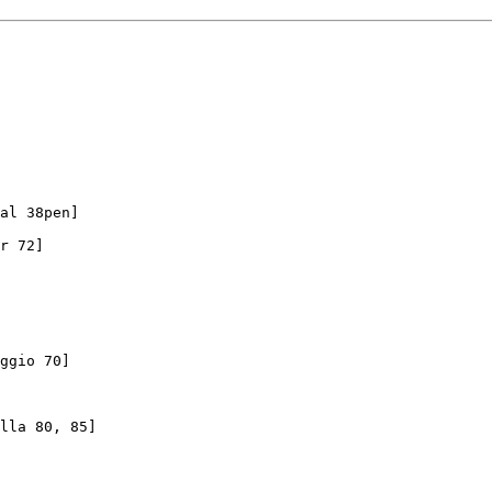
al 38pen]

r 72]

ggio 70]

lla 80, 85]
