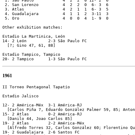
 1. São Paulo            4  2  2  0 12- 2  6

 2. San Lorenzo          4  2  2  0  6- 3  6

 3. Atlas                4  2  1  1  6- 3  5

 4. Guadalajara          4  1  1  2  3-11  3

 5. Oro                  4  0  0  4  1- 9  0

Other exhibition matches:

Estadio La Martinica, León

14- 2 León         2-3 São Paulo FC

  [?; Gino 47, 61, 88]

Estadio Tampico, Tampico

1961
II Torneo Pentagonal Tapatío

Estadio Jalisco

12- 2 América-Méx  3-1 América-RJ

  [Carlos Piña 7, Eduardo González Palmer 59, 85; Anton
15- 2 Atlas        0-2 América-RJ

  [Danilo 44, Joao Carlos 85]

19- 2 Atlas        2-2 América-Méx

  [Alfredo Torres 32, Carlos González 60; Florentino Qu
19- 2 Guadalajara  2-6 Santos FC
