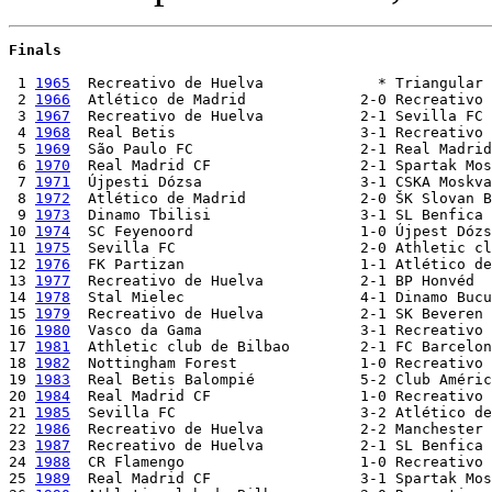
Finals 
 1 
1965
  Recreativo de Huelva             * Triangular 
 2 
1966
  Atlético de Madrid		2-0 Recreativo de Huelva	 

 3 
1967
  Recreativo de Huelva   	2-1 Sevilla FC

 4 
1968
  Real Betis			3-1 Recreativo de Huelva	         	  

 5 
1969
  São Paulo FC     		2-1 Real Madrid CF

 6 
1970
  Real Madrid CF   		2-1 Spartak Moskva      

 7 
1971
  Újpesti Dózsa    		3-1 CSKA Moskva 

 8 
1972
  Atlético de Madrid   		2-0 ŠK Slovan Bratislava 

 9 
1973
  Dinamo Tbilisi    		3-1 SL Benfica   

10 
1974
  SC Feyenoord     		1-0 Újpest Dózsa    

11 
1975
  Sevilla FC           		2-0 Athletic club de Bilbao

12 
1976
  FK Partizan      		1-1 Atlético de Madrid      [Partizan 5-4 on pen] 

13 
1977
  Recreativo de Huelva  		2-1 BP Honvéd         

14 
1978
  Stal Mielec     		4-1 Dinamo Bucuresti  

15 
1979
  Recreativo de Huelva   	2-1 SK Beveren    

16 
1980
  Vasco da Gama   		3-1 Recreativo de Huelva    

17 
1981
  Athletic club de Bilbao   	2-1 FC Barcelona

18 
1982
  Nottingham Forest 		1-0 Recreativo de Huelva   

19 
1983
  Real Betis Balompié   		5-2 Club América       

20 
1984
  Real Madrid CF    		1-0 Recreativo de Huelva    

21 
1985
  Sevilla FC           		3-2 Atlético de Madrid

22 
1986
  Recreativo de Huelva   	2-2 Manchester City 	    [Recreativo 4-2 on pen]      

23 
1987
  Recreativo de Huelva   	2-1 SL Benfica     

24 
1988
  CR Flamengo       		1-0 Recreativo de Huelva   

25 
1989
  Real Madrid CF         	3-1 Spartak Moskva 
