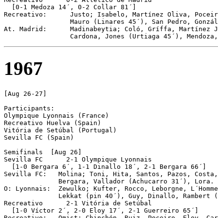
  [0-1 Medoza 14´, 0-2 Collar 81´]

Recreativo:      Justo; Isabelo, Martínez Oliva, Poceir
                 Mauro (Linares 45´), San Pedro, Gonzál
At. Madrid:      Madinabeytia; Coló, Gríffa, Martínez J
1967
[Aug 26-27]

Participants:

Olympique Lyonnais (France)

Recreativo Huelva (Spain)

Vitória de Setúbal (Portugal)

Sevilla FC (Spain)

Semifinals  [Aug 26]

Sevilla	FC	2-1 Olympique Lyonnais

  [1-0 Bergara 6´, 1-1 Dinallo 18´, 2-1 Bergara 66´]

Sevilla FC:   Molina; Toni, Hita, Santos, Pazos, Costa,
              Bergara, Vallador (Achucarro 31´), Lora.

O: Lyonnais:  Zewulko; Kufter, Rocco, Leborgne, L´Homme
              Lekkat (pin 40´), Guy, Dinallo, Rambert (
Recreativo	2-1 Vitória de Setúbal

  [1-0 Víctor 2´, 2-0 Eloy 17´, 2-1 Guerreiro 65´]

Recreativo:   Omist; Chinchón, Ruiz, Poceiro, Eloy, Car