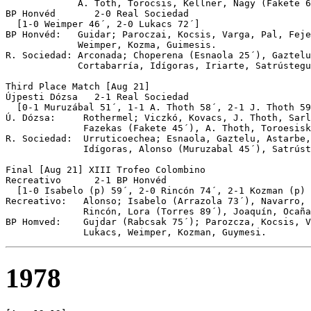
             A. Toth, Torocsis, Kellner, Nagy (Fakete 6
BP Honvéd	2-0 Real Sociedad

  [1-0 Weimper 46´, 2-0 Lukacs 72´]

BP Honvéd:   Guidar; Paroczai, Kocsis, Varga, Pal, Feje
             Weimper, Kozma, Guimesis.

R. Sociedad: Arconada; Choperena (Esnaola 25´), Gaztelu
             Cortabarría, Idígoras, Iriarte, Satrústegu
Third Place Match [Aug 21]

Újpesti Dózsa	2-1 Real Sociedad

  [0-1 Muruzábal 51´, 1-1 A. Thoth 58´, 2-1 J. Thoth 59
Ú. Dózsa:     Rothermel; Viczkó, Kovacs, J. Thoth, Sarl
              Fazekas (Fakete 45´), A. Thoth, Toroesisk
R. Sociedad:  Urruticoechea; Esnaola, Gaztelu, Astarbe,
              Idígoras, Alonso (Muruzabal 45´), Satrúst
Final [Aug 21] XIII Trofeo Colombino

Recreativo	2-1 BP Honvéd

  [1-0 Isabelo (p) 59´, 2-0 Rincón 74´, 2-1 Kozman (p) 
Recreativo:   Alonso; Isabelo (Arrazola 73´), Navarro, 
              Rincón, Lora (Torres 89´), Joaquín, Ocaña
BP Homved:    Gujdar (Rabcsak 75´); Parozcza, Kocsis, V
              Lukacs, Weimper, Kozman, Guymesi.  
1978