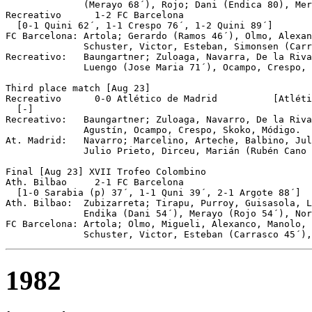
              (Merayo 68´), Rojo; Dani (Endica 80), Mer
Recreativo	1-2 FC Barcelona 

  [0-1 Quini 62´, 1-1 Crespo 76´, 1-2 Quini 89´]

FC Barcelona: Artola; Gerardo (Ramos 46´), Olmo, Alexan
              Schuster, Victor, Esteban, Simonsen (Carr
Recreativo:   Baungartner; Zuloaga, Navarra, De la Riva
              Luengo (Jose Maria 71´), Ocampo, Crespo, 
Third place match [Aug 23]

Recreativo	0-0 Atlético de Madrid		[Atlético 3-4 on pen]

  [-]

Recreativo:   Baungartner; Zuloaga, Navarro, De la Riva
              Agustín, Ocampo, Crespo, Skoko, Módigo.

At. Madrid:   Navarro; Marcelino, Arteche, Balbino, Jul
              Julio Prieto, Dirceu, Marián (Rubén Cano 
Final [Aug 23] XVII Trofeo Colombino

Ath. Bilbao	2-1 FC Barcelona

  [1-0 Sarabia (p) 37´, 1-1 Quni 39´, 2-1 Argote 88´]

Ath. Bilbao:  Zubizarreta; Tirapu, Purroy, Guisasola, L
              Endika (Dani 54´), Merayo (Rojo 54´), Nor
FC Barcelona: Artola; Olmo, Migueli, Alexanco, Manolo, 
1982