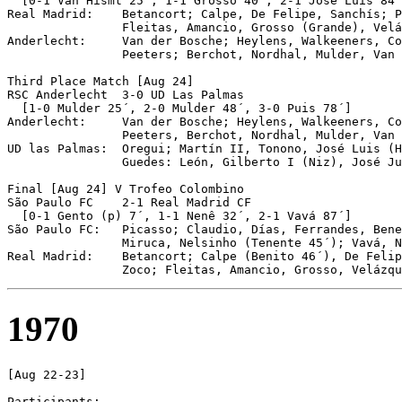
  [0-1 Van Hismt 25´, 1-1 Grosso 40´, 2-1 José Luis 84´
Real Madrid:    Betancort; Calpe, De Felipe, Sanchís; P
                Fleitas, Amancio, Grosso (Grande), Velá
Anderlecht:     Van der Bosche; Heylens, Walkeeners, Co
                Peeters; Berchot, Nordhal, Mulder, Van 
Third Place Match [Aug 24]

RSC Anderlecht	3-0 UD Las Palmas		

  [1-0 Mulder 25´, 2-0 Mulder 48´, 3-0 Puis 78´]

Anderlecht:     Van der Bosche; Heylens, Walkeeners, Co
                Peeters, Berchot, Nordhal, Mulder, Van 
UD las Palmas:  Oregui; Martín II, Tonono, José Luis (H
                Guedes: León, Gilberto I (Niz), José Ju
Final [Aug 24] V Trofeo Colombino

São Paulo FC	2-1 Real Madrid CF

  [0-1 Gento (p) 7´, 1-1 Nenê 32´, 2-1 Vavá 87´]

São Paulo FC:   Picasso; Claudio, Días, Ferrandes, Bene
                Miruca, Nelsinho (Tenente 45´); Vavá, N
Real Madrid:    Betancort; Calpe (Benito 46´), De Felip
1970
[Aug 22-23]

Participants:
