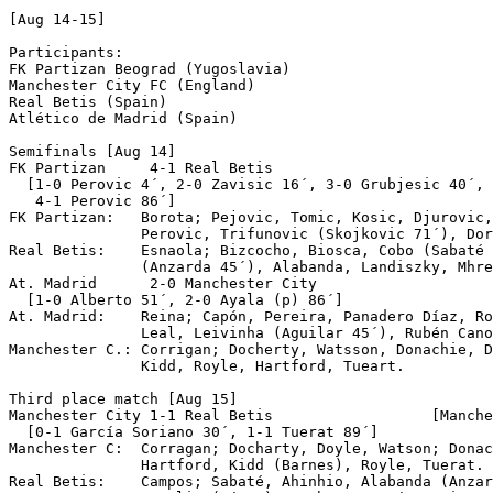
[Aug 14-15]

Participants:

FK Partizan Beograd (Yugoslavia)

Manchester City FC (England)

Real Betis (Spain) 

Atlético de Madrid (Spain)

Semifinals [Aug 14]

FK Partizan	4-1 Real Betis

  [1-0 Perovic 4´, 2-0 Zavisic 16´, 3-0 Grubjesic 40´, 
   4-1 Perovic 86´]

FK Partizan:   Borota; Pejovic, Tomic, Kosic, Djurovic,
               Perovic, Trifunovic (Skojkovic 71´), Dor
Real Betis:    Esnaola; Bizcocho, Biosca, Cobo (Sabaté 
               (Anzarda 45´), Alabanda, Landiszky, Mhre
At. Madrid	2-0 Manchester City

  [1-0 Alberto 51´, 2-0 Ayala (p) 86´]

At. Madrid:    Reina; Capón, Pereira, Panadero Díaz, Ro
               Leal, Leivinha (Aguilar 45´), Rubén Cano
Manchester C.: Corrigan; Docherty, Watsson, Donachie, D
               Kidd, Royle, Hartford, Tueart.

Third place match [Aug 15]

Manchester City	1-1 Real Betis 			[Manchester 4-3 on pen]

  [0-1 García Soriano 30´, 1-1 Tuerat 89´]

Manchester C:  Corragan; Docharty, Doyle, Watson; Donac
               Hartford, Kidd (Barnes), Royle, Tuerat.

Real Betis:    Campos; Sabaté, Ahinhio, Alabanda (Anzar