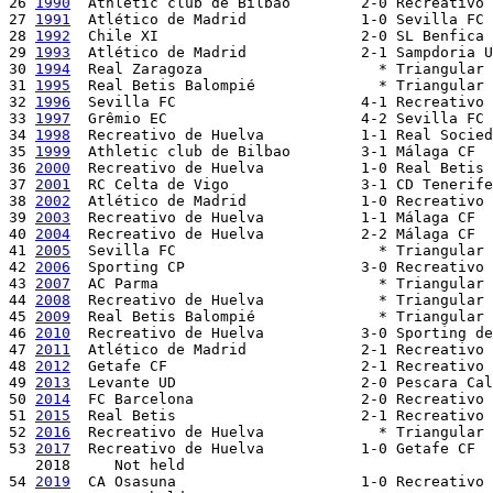
26 
1990
  Athletic club de Bilbao	2-0 Recreativo de Huelva

27 
1991
  Atlético de Madrid   		1-0 Sevilla FC

28 
1992
  Chile XI         		2-0 SL Benfica 

29 
1993
  Atlético de Madrid   		2-1 Sampdoria UC

30 
1994
  Real Zaragoza             	  * Triangular trophy   

31 
1995
  Real Betis Balompié              * Triangular 
32 
1996
  Sevilla FC               	4-1 Recreativo de Huelva

33 
1997
  Grêmio EC  			4-2 Sevilla FC

34 
1998
  Recreativo de Huelva     	1-1 Real Sociedad          [R. Sociedad on pen 5-4]     

35 
1999
  Athletic club de Bilbao        3-1 Málaga CF  
36 
2000
  Recreativo de Huelva     	1-0 Real Betis Balompié    

37 
2001
  RC Celta de Vigo         	3-1 CD Tenerife

38 
2002
  Atlético de Madrid   		1-0 Recreativo de Huelva

39 
2003
  Recreativo de Huelva     	1-1 Málaga CF              [Recreativo on pen]     

40 
2004
  Recreativo de Huelva     	2-2 Málaga CF              [Recreativo on pen]    

41 
2005
  Sevilla FC                	  * Triangular trophy

42 
2006
  Sporting CP       		3-0 Recreativo de Huelva

43 
2007
  AC Parma            	 	  * Triangular trophy

44 
2008
  Recreativo de Huelva		  * Triangular trophy

45 
2009
  Real Betis Balompié  		  * Triangular trophy

46 
2010
  Recreativo de Huelva		3-0 Sporting de Gijón

47 
2011
  Atlético de Madrid             2-1 Recreativo 
48 
2012
  Getafe CF			2-1 Recreativo de Huelva

49 
2013
  Levante UD			2-0 Pescara Calcio

50 
2014
  FC Barcelona			2-0 Recreativo de Huelva

51 
2015
  Real Betis			2-1 Recreativo de Huelva

52 
2016
  Recreativo de Huelva		  * Triangular Trophy

53 
2017
  Recreativo de Huelva		1-0 Getafe CF

   2018     Not held

54 
2019
  CA Osasuna			1-0 Recreativo de Huelva 
