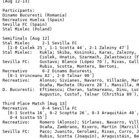
[Aug 12-13]

Participants:

Dinamo Bucuresti (Romania)

Recreativo Huelva (Spain)

Sevilla FC (Spain)

Stal Mielec (Poland)

Semifinals [Aug 12]

Stal Mielec	2-1 Sevilla FC

  [1-0 Ciolek 25´, 1-1 Scotta 44´, 2-1 Zalezny 47´]

Stal Mielec:   Kukla; Skiba, Kosinski, Karas, Zalezny, 
               Ciolek, Hnatio, Szarmach, Zalastowicz (F
Sevilla FC:    Gustavo; Blanco (López 70´), Rivas, Gall
               Rubio, Scotta, Montero, Bertoni.

Recreativo	0-2 Dinamo Bucuresti

  [0-1 Vrinceanu 82´, 2-0 Talnar 90´]

Recreativo:    Alonso; Sivianes, Navarro, Villazán, Mar
               Ocaña, Machete (Rivero 28´), Mansilla, M
D. Bucuresti:  Eftimescu; Cheran, Satmareanu, Dinu, Luc
               Augustin, Custof, Talnar (Chrithia 89´),
Third Place Match [Aug 13]

Recreativo	0-4 Sevilla FC 

  [0-1 Scotta 16´, 0-2 Scoptta 26´, 0-3 Araquitáin 40´,
   0-4 Scotta 55´]

Recreativo:    Romero (Alonso); Sírlanes, Navarro, Vill
               Ocaña, Zambrano, Rivero, Martín (Marcill
Sevilla FC:    Paco; Juanito, Gerolami, Rivas, Curro, J
               Rubio, Scotta (Joaquín), Araquistáin, Be