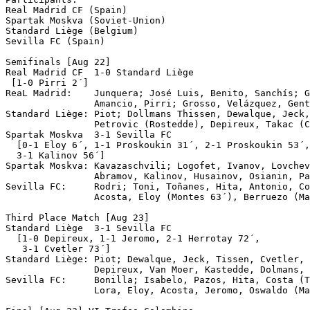
Real Madrid CF (Spain)

Spartak Moskva (Soviet-Union)

Standard Liège (Belgium)

Sevilla FC (Spain)

Semifinals [Aug 22]

Real Madrid CF	1-0 Standard Liège

 [1-0 Pirri 2´]

ReaL Madrid:    Junquera; José Luis, Benito, Sanchís; G
                Amancio, Pirri; Grosso, Velázquez, Gent
Standard Liège: Piot; Dollmans Thissen, Dewalque, Jeck,
                Petrovic (Rostedde), Depireux, Takac (C
Spartak Moskva	3-1 Sevilla FC

  [0-1 Eloy 6´, 1-1 Proskoukin 31´, 2-1 Proskoukin 53´,
  3-1 Kalinov 56´]

Spartak Moskva: Kavazaschvili; Logofet, Ivanov, Lovchev
                Abramov, Kalinov, Husainov, Osianin, Pa
Sevilla FC:     Rodri; Toni, Toñanes, Hita, Antonio, Co
                Acosta, Eloy (Montes 63´), Berruezo (Ma
Third Place Match [Aug 23]

Standard Liège	3-1 Sevilla FC

  [1-0 Depireux, 1-1 Jeromo, 2-1 Herrotay 72´, 

   3-1 Cvetler 73´]

Standard Liège: Piot; Dewalque, Jeck, Tissen, Cvetler, 
                Depireux, Van Moer, Kastedde, Dolmans, 
Sevilla FC:     Bonilla; Isabelo, Pazos, Hita, Costa (T
                Lora, Eloy, Acosta, Jeromo, Oswaldo (Ma