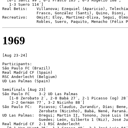
  [0-1 Santi 99´, 0-2 Frasco 105´, 0-3 Rogelio 108´, 

   1-3 Suero 114´]

Real Betis:    Villanova; Ezequiel (Aparicio), Telechía
               Frasco, González (Santi), Quino, Dioni, 
Recreativo:    Omist; Eloy, Martínez-Oliva, Seguí, Olmo
1969
[Aug 23-24]

Participants:

São Paulo FC (Brazil)

Real Madrid CF (Spain)

RSC Anderlecht (Belgium)

UD Las Palmas (Spain)

Semifinals [Aug 23]

São Paulo FC	3-2 UD Las Palmas

   [1-0 Zerobato 2´, 2-0 Babá 27´, 2-1 Picasso (og) 28´
    2-2 Germán 77´, 3-2 Nicinho 88´]

São Paulo FC:   Picasso; Claudio, Zurandir, Días; Bene,
                Zerobato (Nicinho), Babá, Nené, Paraná.

UD Las Palmas:  Oregui; Martín II, Tonono, José Luis (H
                Guedes; León, Gilberto 1 (Niz), José Ju
Real Madrid CF	2-1 RSC Anderlecht
