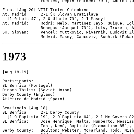
                Fuertes, Pepín (Forment 70´), Adorno (U
Final [Aug 20] VIII Trofeo Colombino

At. Madrid	2-1 ŠK Slovan Bratislava

  [1-0 Luís 47´, 2-0 Ufarte 73´, 2-1 Masny]

At. Madrid:     Rodri; Melo, Martínez Jayo, Quique, Igl
                Benegas (Jacquet 73´), Luís, Irureta, A
SK. Slovan:     Vencel; Muttkovic, Pivarnik, Ludovit Zl
1973
[Aug 18-19]

Participants:

SL Benfica (Portugal)

Dinamo Tbilisi (Soviet Union) 

Derby County (England) 

Atlético de Madrid (Spain) 

Semifinals [Aug 18]

SL Benfica	2-1 Derby County

  [1-0 Baptista 19´, 2-0 Baptista 64´, 2-1 Mc Govern 82
SL Benfica:     José Henrique; Malta, Humberto, Messias
                Toni, Nené, Baptista (Diamantino 85´), 
Serby County:   Boulton; Webster, McFarland, Todd, Nish