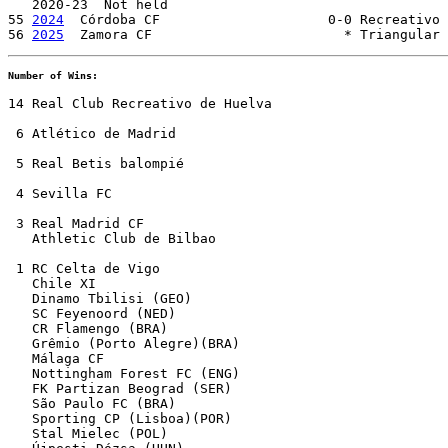
   2020-23  Not held 

55 
2024
  Córdoba CF			0-0 Recreativo de Huelva   [Córdoba CF 4-3 on pen.] 

56 
2025
  Zamora CF			  * Triangu
Number of Wins:
14 Real Club Recreativo de Huelva

 6 Atlético de Madrid

 5 Real Betis balompié

 4 Sevilla FC

 3 Real Madrid CF

   Athletic Club de Bilbao

 1 RC Celta de Vigo 

   Chile XI

   Dinamo Tbilisi (GEO)

   SC Feyenoord (NED)

   CR Flamengo (BRA)

   Grêmio (Porto Alegre)(BRA)

   Málaga CF

   Nottingham Forest FC (ENG)

   FK Partizan Beograd (SER)

   São Paulo FC (BRA)

   Sporting CP (Lisboa)(POR)

   Stal Mielec (POL)
