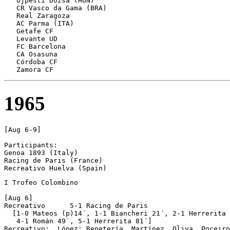
   Újpesti Dózsa (HUN)

   CR Vasco da Gama (BRA)

   Real Zaragoza

   AC Parma (ITA)

   Getafe CF

   Levante UD

   FC Barcelona

   CA Osasuna 

   Córdoba CF 

1965
[Aug 6-9]

Participants:

Genoa 1893 (Italy)

Racing de Paris (France)

Recreativo Huelva (Spain)
I Trofeo Colombino

[Aug 6]

Recreativo	5-1 Racing de Paris

  [1-0 Mateos (p)14´, 1-1 Biancheri 21´, 2-1 Herrerita 
   4-1 Román 49´, 5-1 Herrerita 81´]

Recreativo:  López; Renetería, Martínez, Oliva, Poceiro