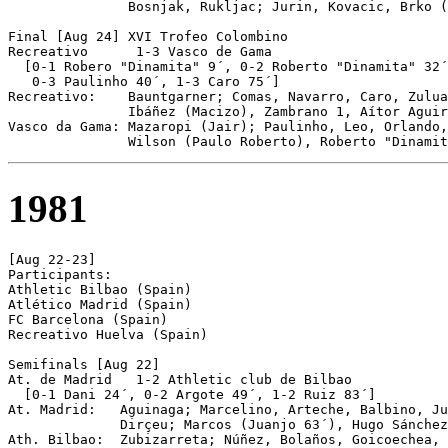
               Bosnjak, Rukljac; Jurin, Kovacic, Brko (
Final [Aug 24] XVI Trofeo Colombino

Recreativo	1-3 Vasco de Gama

  [0-1 Robero "Dinamita" 9´, 0-2 Roberto "Dinamita" 32´
   0-3 Paulinho 40´, 1-3 Caro 75´]

Recreativo:    Bauntgarner; Comas, Navarro, Caro, Zulua
               Ibáñez (Macizo), Zambrano 1, Aítor Aguir
Vasco da Gama: Mazaropi (Jair); Paulinho, Leo, Orlando,
1981
[Aug 22-23]

Participants:

Athletic Bilbao (Spain)

Atlético Madrid (Spain)

FC Barcelona (Spain)

Recreativo Huelva (Spain)

Semifinals [Aug 22]

At. de Madrid	1-2 Athletic club de Bilbao

  [0-1 Dani 24´, 0-2 Argote 49´, 1-2 Ruiz 83´]

At. Madrid:   Aguinaga; Marcelino, Arteche, Balbino, Ju
              Dirçeu; Marcos (Juanjo 63´), Hugo Sánchez
Ath. Bilbao:  Zubizarreta; Núñez, Bolaños, Goicoechea, 