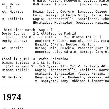
                O´Hare, Hector, McGovern, Davids, Hinto
At. Madrid	0-0 Dinamo Tbilisi	[Dinamo on pen]

  [-]

At. Madrid:     Reina; Capón, Ovejero, Benegas, Quique 
                Luís, Bermejo (Alberto 61´), Ufarte, Gá
D. Tbilisi:     Gogia; Dzodzoastivlli, Kanteladze, Tche
                Ebralidze, Machaidze, Goudzaev, Kipiani
Third place match [Aug 19]

Derby County	2-1 Atlético de Madrid

  [1-0 O´Hare 8´, 1-1 Luís 70´, 2-1 Hinton (p) 85´]

Derby County:    Boulton; Webster, Daniel, Powell, McFa
                 Emmill, O'Hare, Héctor, Hinton.

At. Madrid:      Reina; Meló, Eusebio, Panadero Díaz (C
                 Becerra, Luís, Gárate, Bermejo (Iruret
Final [Aug 19] IX Trofeo Colombino

Dinamo Tbilisi	3-1 SL Benfica

  [1-0 Kiniani 5´, 2-0 Gyzaev 21´, 2-1 V. Baptista 40´,
Dinamo Tblisi:   Gogia; Dzodzoastivlli, Chelidbe, Kante
                 Asatianí, Ebraiiidze, Yzaev, Kiniani (
SL Benfica:      Henrique; Malta, Humberto, Méssías, Ad
1974