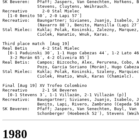
SK Beveren:   Pfaff; Jaspers, Van Genechten, Hofkens, B
              Stevens, Cluytens, Weihrauch. 

Recreativo	2-0 Stal Mielec

  [1-0 Benito 50´, 2-0 Lapi 57´]

Recreativo:   Baungartner; Sivianes, Juanjo, Isabelo, J
              (Navarro 88´), Benito, Mansilla (Lapi 27´
Stal Mielec:  Kukla; Polak, Kosinski, Zalezny, Marquez,
              Ciolek, Hanatio, Wnuk, Karas.

Third place match  [Aug 19]

Real Betis	4-2 Stal Mielec

  [0-1 Paduinski 30´, 1-1 Hugo Cabezas 44´, 1-2 Lato 46
   3-2 Morán 65´, 4-2 Oliveira 85´]

Real Betis:   Campos; Bizcocho, Alex, Perurena, Cobo, A
              Pozo, García Soriano (Morán), Hugo Cabeza
Stal Mielec:  Kukla; Polak, Kosinski, Szaleny, Marquiec
              Ciolek, Hnatio, Wnuk, Karas (Chamielc).

Final [Aug 19] XV Trofeo Colombino

Recreativo	2-1 SK Beveren

  [0-1 Stevens 3´, 1-1 Villazán, 2-1 Villazán (p)]

Recreativo:   Baungartner; Sivianes, Juanjo, Isabelo, J
              Benito, Lapi, Rivero, Zambrano (Cepeda 58
SK Beveren:   Pfaff; Jaspers, Van Senechten, Buyl, Van 
1980