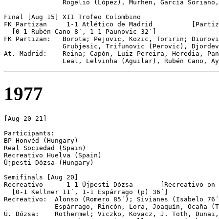
               Rogelio (López), Murhen, García Soriano,
Final [Aug 15] XII Trofeo Colombino

FK Partizan 	1-1 Atlético de Madrid		[Partizan 5-4 on pen]

  [0-1 Rubén Cano 8´, 1-1 Paunovic 32´]

FK Partizan:   Borota; Pejovic, Kozic, Toririn; Diurovi
               Grubjesic, Trifunovic (Perovic), Djordev
At. Madrid:    Reina; Capón, Luiz Pereira, Heredia, Pan
1977
[Aug 20-21]

Participants: 

BP Honvéd (Hungary)

Real Sociedad (Spain)

Recreativo Huelva (Spain)

Újpesti Dózsa (Hungary)

Semifinals [Aug 20]

Recreativo	1-1 Újpesti Dózsa	[Recreativo on pen]

  [0-1 Kellner 11´, 1-1 Espárrago (p) 36´]

Recreativo:  Alonso (Romero 85´); Sivianes (Isabelo 76´
             Espárrago, Rincón, Lora, Joaquín, Ocaña (T
Ú. Dózsa:    Rothermel; Viczko, Kovacz, J. Toth, Dunai,