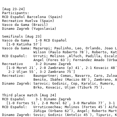
[Aug 23-24]

Participants:

RCD Español Barcelona (Spain)

Recreativo Huelva (Spain)

Vasco da Gama (Brazil)

Dinamo Zagreb (Yugoslavia)

Semifinals [Aug 23]

Vasco da Gama	1-0 RCD Español 

  [1-0 Katinha 57´]

Vasco da Gama: Mazaropi; Paulinho, Leo, Orlando, Joao L
               Wilson (Paulo Roberto 78´), Roberto, Kat
RCD Español:   Urruti; Molinos ,Alfuch, Padilla, Escalz
               Angel (Fores 63´); Fernández Amado (Urba
Recreativo	3-2 Dinamo Zagreb

  [1-0 Moret 21´, 2-0 Zambrano (p) 41´, 2-1 Kovacic 48´
   2-2 Uljan 55´, 3-2 Zambrano 75´]

Recreativo:    Baungartner; Comas, Navarro, Caro, Zuloa
               Benito, Ibáñez (Macizo 88´), Zambrano, A
Dinamo Zagreb: Sarovic; Godinic, Cop, Karalic, Rumora, 
               Brko, Kovacic, Uljan (Tiburk 75´).

Third place match [Aug 24]

RCD Español	3-1 Dinamo Zagreb

  [1-0 Fortes 51´, 2-0 Morel 62´, 3-0 Marañón 77´, 3-1 
RCD Español:   Urruticoechea; Molinos (Fortes 45´) Aifu
               Zúñiga (Urbano 62’), Angel; Roberto Mart
Dinamo Zagreb: Sovic; Godinic (Antolic 45´), Tipuric, K