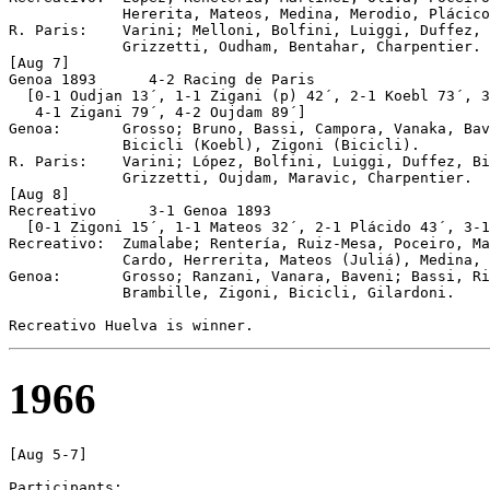
             Hererita, Mateos, Medina, Merodio, Plácico
R. Paris:    Varini; Melloni, Bolfini, Luiggi, Duffez, 
             Grizzetti, Oudham, Bentahar, Charpentier.

[Aug 7]

Genoa 1893	4-2 Racing de Paris

  [0-1 Oudjan 13´, 1-1 Zigani (p) 42´, 2-1 Koebl 73´, 3
   4-1 Zigani 79´, 4-2 Oujdam 89´] 

Genoa:       Grosso; Bruno, Bassi, Campora, Vanaka, Bav
             Bicicli (Koebl), Zigoni (Bicicli).

R. Paris:    Varini; López, Bolfini, Luiggi, Duffez, Bi
             Grizzetti, Oujdam, Maravic, Charpentier.

[Aug 8]

Recreativo	3-1 Genoa 1893

  [0-1 Zigoni 15´, 1-1 Mateos 32´, 2-1 Plácido 43´, 3-1
Recreativo:  Zumalabe; Rentería, Ruiz-Mesa, Poceiro, Ma
             Cardo, Herrerita, Mateos (Juliá), Medina, 
Genoa:       Grosso; Ranzani, Vanara, Baveni; Bassi, Ri
             Brambille, Zigoni, Bicicli, Gilardoni.  

1966
[Aug 5-7]

Participants:
