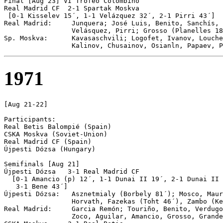
Final [Aug 23] VI Trofeo Colombino

Real Madrid CF	2-1 Spartak Moskva

 [0-1 Kisselev 15´, 1-1 Velázquez 32´, 2-1 Pirri 43´]

Real Madrid:     Junquera; José Luis, Benito, Sanchís, 
                 Velásquez, Pirri; Grosso (Planelles 18
Sp. Moskva:      Kavasaschvili; Logofet, Ivanov, Louche
1971
[Aug 21-22]

Participants:

Real Betis Balompié (Spain)

CSKA Moskva (Soviet-Union)

Real Madrid CF (Spain)

Újpesti Dózsa (Hungary)

Semifinals [Aug 21]

Újpesti Dózsa	3-1 Real Madrid CF

  [0-1 Amancio (p) 12´, 1-1 Dunai II 19´, 2-1 Dunai II 
   3-1 Bene 43´]

Újpesti Dózsa:   Asznetmialy (Borbely 81´); Mosco, Maur
                 Horvath, Fazekas (Toht 46´), Zambo (Ke
Real Madrid:     Garcia Remón; Touriño, Benito, Verdugo
                 Zoco, Aguilar, Amancio, Grosso, Grande