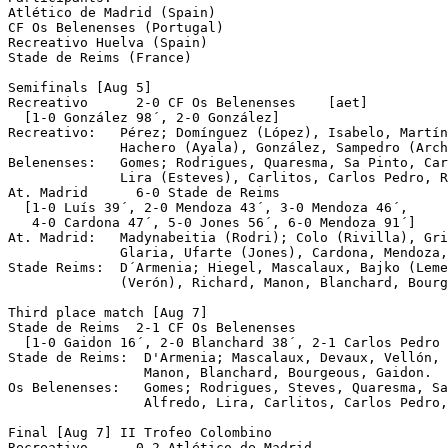
Atlético de Madrid (Spain)

CF Os Belenenses (Portugal)

Recreativo Huelva (Spain)

Stade de Reims (France)

Semifinals [Aug 5]

Recreativo	2-0 CF Os Belenenses    [aet]

  [1-0 González 98´, 2-0 González]

Recreativo:   Pérez; Domínguez (López), Isabelo, Martín
              Hachero (Ayala), González, Sampedro (Arch
Belenenses:   Gomes; Rodrigues, Quaresma, Sa Pinto, Car
              Lira (Esteves), Carlitos, Carlos Pedro, R
At. Madrid 	6-0 Stade de Reims

  [1-0 Luís 39´, 2-0 Mendoza 43´, 3-0 Mendoza 46´, 

   4-0 Cardona 47´, 5-0 Jones 56´, 6-0 Mendoza 91´]

At. Madrid:   Madynabeitia (Rodri); Colo (Rivilla), Gri
              Glaria, Ufarte (Jones), Cardona, Mendoza,
Stade Reims:  D´Armenia; Hiegel, Mascalaux, Bajko (Leme
              (Verón), Richard, Manon, Blanchard, Bourg
Third place match [Aug 7]

Stade de Reims 	2-1 CF Os Belenenses

  [1-0 Gaidon 16´, 2-0 Blanchard 38´, 2-1 Carlos Pedro 
Stade de Reims:  D'Armenia; Mascalaux, Devaux, Vellón, 
                 Manon, Blanchard, Bourgeous, Gaidon.

Os Belenenses:   Gomes; Rodrigues, Steves, Quaresma, Sa
                 Alfredo, Lira, Carlitos, Carlos Pedro,
Final [Aug 7] II Trofeo Colombino

Recreativo	0-2 Atlético de Madrid 
