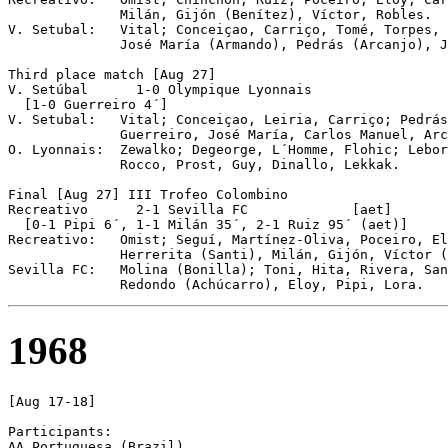
              Milán, Gijón (Benítez), Víctor, Robles.

V. Setubal:   Vital; Conceiçao, Carriço, Tomé, Torpes, 
              José María (Armando), Pedrás (Arcanjo), J
Third place match [Aug 27]

V. Setúbal	1-0 Olympique Lyonnais

  [1-0 Guerreiro 4´]

V. Setubal:   Vital; Conceiçao, Leiria, Carriço; Pedrás
              Guerreiro, José María, Carlos Manuel, Arc
O. Lyonnais:  Zewalko; Degeorge, L´Homme, Flohic; Lebor
              Rocco, Prost, Guy, Dinallo, Lekkak.

Final [Aug 27] III Trofeo Colombino

Recreativo	2-1 Sevilla FC             [aet]

  [0-1 Pipi 6´, 1-1 Milán 35´, 2-1 Ruiz 95´ (aet)]

Recreativo:   Omist; Seguí, Martínez-Oliva, Poceiro, El
              Herrerita (Santi), Milán, Gijón, Víctor (
Sevilla FC:   Molina (Bonilla); Toni, Hita, Rivera, San
1968
[Aug 17-18]

Participants:

AA Portuguesa (Brazil) 
