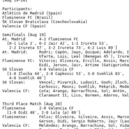
[Aug 19-20]

Participants:

Atlético de Madrid (Spain)

Fluminense FC (Brazil)

ŠK Slovan Bratislava (Czecheslovakia)

Valencia CF (Spain) 

Semifinals [Aug 19]

At. Madrid	4-2 Fluminense FC

  [0-1 Lula 2´, 0-2 Jair 42´, 1-2 Irureta 53´,

   2-2 Irureta 57´, 3-2 Irureta 73´, 4-2 Luis 89´]

At. Madrid:     Rodri; Capón, Jayo, Quique; Adelardo, I
                Ufarte, Luis, Leal (Benegas 45´), Irure
Fluminense FC:  Vitorio; Oliveira, Ercillo, Assis; Marc
                Didí, Jerson, Jair, Artime (Gatigurinha
SK Slovan 	4-0 Valencia CF

  [1-0 Zlocha 44´, 2-0 Capkovic 53´, 3-0 Svehlik 83´, 

   4-0 Svehlik 40´]

SK Slovan:      Vencel; Pivarnik, Ludovit, Gooh; Zloch,
                Carkovic, Masni; Svehlik, Pekarik, Mode
Valencia CF:    Cota; Arango, Barracfhina, Sol; Antón, 
                Claramunt II, Lico, Bormen, Adorno, Val
Third Place Match [Aug 20]

Fluminense	2-0 Valencia CF

  [1-0 Didí 48´, 2-0 Lula (p) 80´]

Fluminense:     Félix; Oliveira, Silveira, Assis, Marco
                Gerson, Didí, Sergio Roberto, Jair (Lau
Valencia CF:    Meléndez; Arango, Barrachina, Sol, Vida