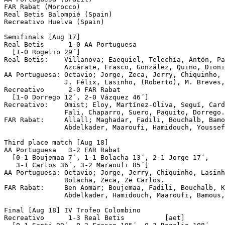
FAR Rabat (Morocco)

Real Betis Balompié (Spain)

Recreativo Huelva (Spain)

Semifinals [Aug 17]

Real Betis	1-0 AA Portuguesa

  [1-0 Rogelio 29´]

Real Betis:    Villanova; Eaequiel, Telechía, Antón, Pa
               Azcárate, Frasco, González, Quino, Dioni
AA Portuguesa: Octavio; Jorge, Zeca, Jerry, Chiquinho, 
               J. Félix, Lasinho, (Roberto), M. Breves,
Recreativo	2-0 FAR Rabat

  [1-0 Dorrego 12´, 2-0 Vázquez 46´]

Recreativo:    Omist; Eloy, Martínez-Oliva, Seguí, Card
               Fali, Chaparro, Suero, Paquito, Dorrego.

FAR Rabat:     Allall; Maghadar, Fadili, Bouchalb, Bamo
               Abdelkader, Maaroufi, Hamidouch, Youssef
Third place match [Aug 18]

AA Portuguesa	3-2 FAR Rabat

  [0-1 Boujemaa 7´, 1-1 Bolacha 13´, 2-1 Jorge 17´, 

   3-1 Carlos 36´, 3-2 Maraoufi 85´]

AA Portuguesa: Octavio; Jorge, Jerry, Chiquinho, Lasinh
               Bolacha, Zeca, Ze Carlos.

FAR Rabat:     Ben Aomar; Boujemaa, Fadili, Bouchalb, K
               Abdelkader, Hamidouch, Maaroufi, Bamous,
Final [Aug 18] IV Trofeo Colombino

Recreativo	1-3 Real Betis		[aet]
