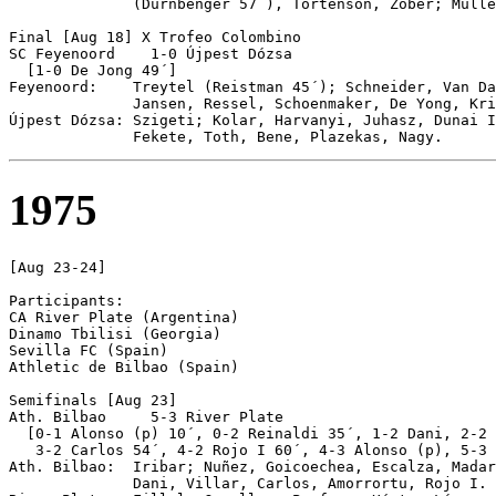
              (Dürnbenger 57´), Tortenson, Zober; Mulle
Final [Aug 18] X Trofeo Colombino

SC Feyenoord	1-0 Újpest Dózsa 

  [1-0 De Jong 49´]

Feyenoord:    Treytel (Reistman 45´); Schneider, Van Da
              Jansen, Ressel, Schoenmaker, De Yong, Kri
Újpest Dózsa: Szigeti; Kolar, Harvanyi, Juhasz, Dunai I
1975
[Aug 23-24]

Participants:

CA River Plate (Argentina)

Dinamo Tbilisi (Georgia)

Sevilla FC (Spain)

Athletic de Bilbao (Spain)

Semifinals [Aug 23]

Ath. Bilbao 	5-3 River Plate 

  [0-1 Alonso (p) 10´, 0-2 Reinaldi 35´, 1-2 Dani, 2-2 
   3-2 Carlos 54´, 4-2 Rojo I 60´, 4-3 Alonso (p), 5-3 
Ath. Bilbao:  Iribar; Nuñez, Goicoechea, Escalza, Madar
              Dani, Villar, Carlos, Amorrortu, Rojo I.
