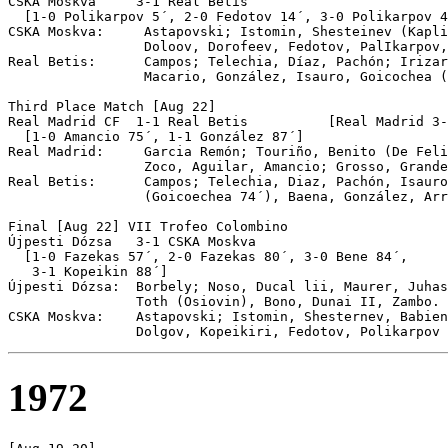
CSKA Moskva	3-1 Real Betis

  [1-0 Polikarpov 5´, 2-0 Fedotov 14´, 3-0 Polikarpov 4
CSKA Moskva:     Astapovski; Istomin, Shesteinev (Kapli
                 Doloov, Dorofeev, Fedotov, PalIkarpov,
Real Betis:      Campos; Telechia, Díaz, Pachón; Irizar
                 Macario, González, Isauro, Goicochea (
Third Place Match [Aug 22]

Real Madrid CF	1-1 Real Betis		[Real Madrid 3-2 on pen]

  [1-0 Amancio 75´, 1-1 González 87´]

Real Madrid:     Garcia Remón; Touriño, Benito (De Feli
                 Zoco, Aguilar, Amancio; Grosso, Grande
Real Betis:      Campos; Telechia, Diaz, Pachón, Isauro
                 (Goicoechea 74´), Baena, González, Arr
Final [Aug 22] VII Trofeo Colombino

Újpesti Dózsa	3-1 CSKA Moskva

  [1-0 Fazekas 57´, 2-0 Fazekas 80´, 3-0 Bene 84´, 

   3-1 Kopeikin 88´]

Újpesti Dózsa:  Borbely; Noso, Ducal lii, Maurer, Juhas
                Toth (Osiovin), Bono, Dunai II, Zambo.

CSKA Moskva:    Astapovski; Istomin, Shesternev, Babien
1972