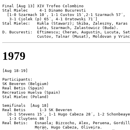
Final [Aug 13] XIV Trofeo Colombino

Stal Mielec	4-1 Dinamo Bucuresti

  [1-0 Szarmach 10´, 1-1 Custov 15´,2-1 Szarmach 57´, 

   3-1 Ciolek (p) 65´, 4-1 Oratowski 71´]

Stal Mielec:   Kukla (Stawarz); Skiba, Zaleszny, Karas 
               Lato, Szarmach, Zalastowicz (Buda).

D. Bucuresti:  Eftimescu; Cheran, Augustín, Lucuta, Sat
1979
[Aug 18-19]

Participants:

SK Beveren (Belgium)

Real Betis (Spain)

Recreativo Huelva (Spain)

Stal Mielec (Poland)

Semifinals  [Aug 18]

Real Betis	1-3 SK Beveren	

  [0-1 Stevens 15´, 1-1 Hugo Cabeza 28´, 1-2 Schonbeaye
   1-3 Cluytens 86´]

Real Betis:   Esnaola; Bizcocho, Alex, Peruena, Gordill
              Morán, Hugo Cabeza, Oliveira.
