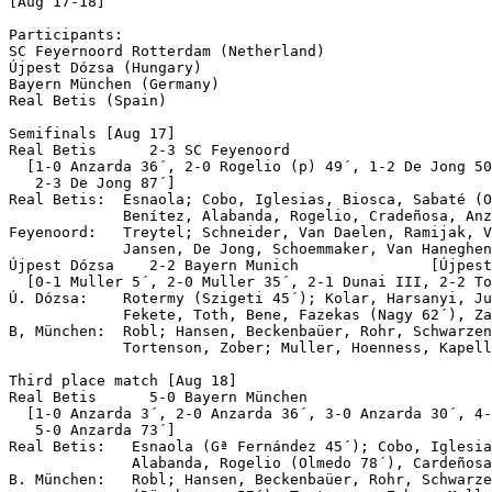
[Aug 17-18]

Participants:

SC Feyernoord Rotterdam (Netherland)

Újpest Dózsa (Hungary)

Bayern München (Germany)

Real Betis (Spain)

Semifinals [Aug 17]

Real Betis	2-3 SC Feyenoord 

  [1-0 Anzarda 36´, 2-0 Rogelio (p) 49´, 1-2 De Jong 50
   2-3 De Jong 87´]

Real Betis:  Esnaola; Cobo, Iglesias, Biosca, Sabaté (O
             Benítez, Alabanda, Rogelio, Cradeñosa, Anz
Feyenoord:   Treytel; Schneider, Van Daelen, Ramijak, V
             Jansen, De Jong, Schoemmaker, Van Haneghen
Újpest Dózsa	2-2 Bayern Munich		[Újpest on pen]

  [0-1 Muller 5´, 2-0 Muller 35´, 2-1 Dunai III, 2-2 To
Ú. Dózsa:    Rotermy (Szigeti 45´); Kolar, Harsanyi, Ju
             Fekete, Toth, Bene, Fazekas (Nagy 62´), Za
B, München:  Robl; Hansen, Beckenbaüer, Rohr, Schwarzen
             Tortenson, Zober; Muller, Hoenness, Kapell
Third place match [Aug 18]

Real Betis	5-0 Bayern München

  [1-0 Anzarda 3´, 2-0 Anzarda 36´, 3-0 Anzarda 30´, 4-
   5-0 Anzarda 73´]

Real Betis:   Esnaola (Gª Fernández 45´); Cobo, Iglesia
              Alabanda, Rogelio (Olmedo 78´), Cardeñosa
B. München:   Robl; Hansen, Beckenbaüer, Rohr, Schwarze