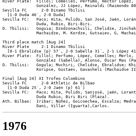
River Plate:  Fillol; Comelles, Perfumo, Héctor López, 
              González, JJ López, Reinaldi (Raimondo 80
Sevilla	FC	2-0 Dinamo Tbilisi

  [1-0 Duda 46´, 2-0 Duda]

Sevilla FC:   Paco; Hita, Pulido, San José, Jaén, Lorán
              Duda, Rubio, Biri-Biri.

D. Tbilisi:   Goguia; Dzodzonachvili, Chelidze, Jinchak
              Machaidze, M. Kordze, Gutsaiev, G, Machai
Third place match [Aug 24]

River Plate	2-1 Dinamo Tbilisi

  [0-1 Ebralidse (p) 57´, 2-0 Sabella 31´, 2-1 López 41
River Plate:  Fillol; Perfumo, López, Comelles; Merlo, 
              González (Sabella), Alonso, Óscar Mas (Pa
D. Tbilisi:   Gogula; Muchiri, Chelidse, Ebralidse; Khi
              Koripse, Gustaev, Gavasheli (Machaidse II
Final [Aug 24] XI Trofeo Colombino

Sevilla	FC	2-0 Athletic de Bilbao

  [1-0 Duda 25´, 2-0 Jaén (p) 61´]

Sevilla FC:   Paco; Hita, Pulido, Sanjosé, jaén, Lorant
              Duda Rubio, Biri Biri (Plaza).

Ath. Bilbao:  Iribar; Núñez, Goicoechea, Escalza; Medra
1976