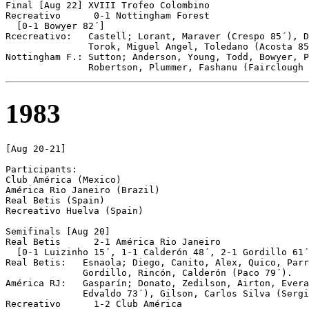
Final [Aug 22] XVIII Trofeo Colombino

Recreativo	0-1 Nottingham Forest

  [0-1 Bowyer 82´]

Rcecreativo:   Castell; Lorant, Maraver (Crespo 85´), D
               Torok, Miguel Angel, Toledano (Acosta 85
Nottingham F.: Sutton; Anderson, Young, Todd, Bowyer, P
1983
[Aug 20-21]

Participants:

Club América (Mexico)

América Rio Janeiro (Brazil)

Real Betis (Spain)

Recreativo Huelva (Spain)

Semifinals [Aug 20]

Real Betis	2-1 América Rio Janeiro

  [0-1 Luizinho 15´, 1-1 Calderón 48´, 2-1 Gordillo 61´
Real Betis:   Esnaola; Diego, Canito, Alex, Quico, Parr
              Gordillo, Rincón, Calderón (Paco 79´).

América RJ:   Gasparín; Donato, Zedilson, Airton, Evera
              Edvaldo 73´), Gilson, Carlos Silva (Sergi
Recreativo	1-2 Club América 
