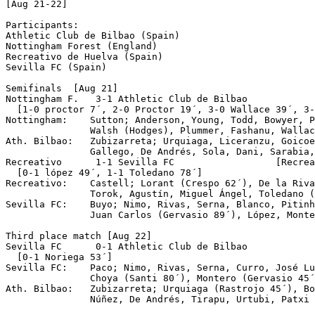
[Aug 21-22]

Participants:

Athletic Club de Bilbao (Spain)

Nottingham Forest (England)

Recreativo de Huelva (Spain)

Sevilla FC (Spain)

Semifinals  [Aug 21]

Nottingham F.	3-1 Athletic Club de Bilbao

  [1-0 proctor 7´, 2-0 Proctor 19´, 3-0 Wallace 39´, 3-
Nottingham:    Sutton; Anderson, Young, Todd, Bowyer, P
               Walsh (Hodges), Plummer, Fashanu, Wallac
Ath. Bilbao:   Zubizarreta; Urquiaga, Liceranzu, Goicoe
               Gallego, De Andrés, Sola, Dani, Sarabia,
Recreativo	1-1 Sevilla FC			[Recreativo on pen]

  [0-1 lópez 49´, 1-1 Toledano 78´]

Recreativo:    Castell; Lorant (Crespo 62´), De la Riva
               Torok, Agustín, Miguel Ángel, Toledano (
Sevilla FC:    Buyo; Nimo, Rivas, Serna, Blanco, Pitinh
               Juan Carlos (Gervasio 89´), López, Monte
Third place match [Aug 22]

Sevilla	FC	0-1 Athletic Club de Bilbao		

  [0-1 Noriega 53´]

Sevilla FC:    Paco; Nimo, Rivas, Serna, Curro, José Lu
               Choya (Santi 80´), Montero (Gervasio 45´
Ath. Bilbao:   Zubizarreta; Urquiaga (Rastrojo 45´), Bo
               Núñez, De Andrés, Tirapu, Urtubi, Patxi 