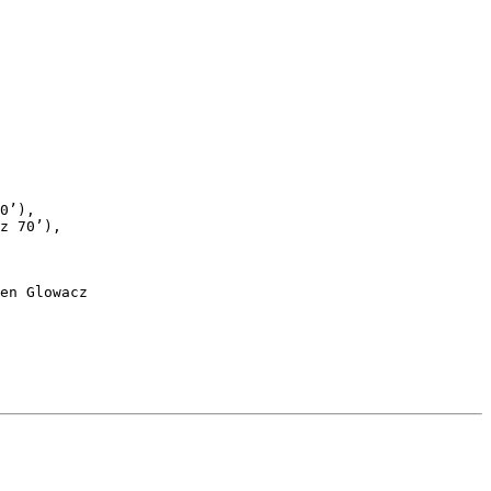
0’), 

z 70’), 

en Glowacz 
