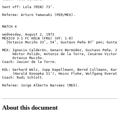
Sent off: Lola (MIN) 73’.

Referee: Arturo Yamasaki (PER/MEX).

MATCH 4

wednesday, August 2, 1972

MÉXICO 3-1 FC KÖLN (FRG) (HT: 1-0)

  [Octavio Muciño 33’, 54’, Gustavo Peña 87’ pen; Gusta
MEX: Ignacio Calderón, Genaro Bermúdez, Gustavo Peña, J
     Héctor Pulido, Antonio de la Torre, Cesáreo Victor
     Octavio Muciño.

Coach: Javier de la Torre.

KOL: Gerhard Welz, Jupp Kapellmann, Bernd Cullmann, Kar
     (Harald Konopka 51’), Heinz Flohe, Wolfgang Overat
Coach: Rudi Schlott.

Referee: Jorge Alberto Narváez (MEX).

About this document