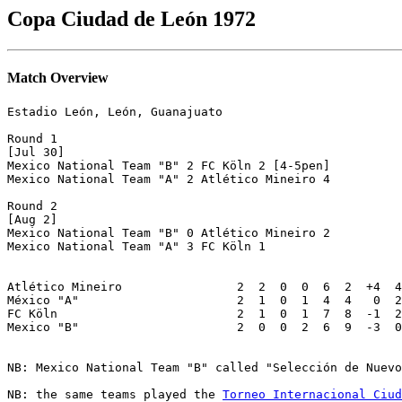
Copa Ciudad de León 1972
Match Overview
Estadio León, León, Guanajuato

Round 1

[Jul 30]

Mexico National Team "B" 2 FC Köln 2 [4-5pen]

Mexico National Team "A" 2 Atlético Mineiro 4

Round 2

[Aug 2]

Mexico National Team "B" 0 Atlético Mineiro 2

Mexico National Team "A" 3 FC Köln 1

Atlético Mineiro		2  2  0  0  6  2  +4  4

México "A"	        	2  1  0  1  4  4   0  2

FC Köln				2  1  0  1  7  8  -1  2

Mexico "B"	                2  0  0  2  6  9  -3  0

NB: Mexico National Team "B" called "Selección de Nuevo
NB: the same teams played the 
Torneo Internacional Ciud