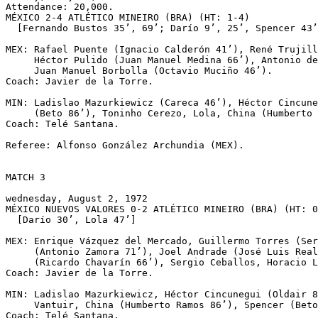
Attendance: 20,000.

MÉXICO 2-4 ATLÉTICO MINEIRO (BRA) (HT: 1-4)

  [Fernando Bustos 35’, 69’; Darío 9’, 25’, Spencer 43’
MEX: Rafael Puente (Ignacio Calderón 41’), René Trujill
     Héctor Pulido (Juan Manuel Medina 66’), Antonio de
     Juan Manuel Borbolla (Octavio Muciño 46’).

Coach: Javier de la Torre.

MIN: Ladislao Mazurkiewicz (Careca 46’), Héctor Cincune
     (Beto 86’), Toninho Cerezo, Lola, China (Humberto 
Coach: Telé Santana.

Referee: Alfonso González Archundia (MEX).

MATCH 3

wednesday, August 2, 1972

MÉXICO NUEVOS VALORES 0-2 ATLÉTICO MINEIRO (BRA) (HT: 0
  [Darío 30’, Lola 47’]

MEX: Enrique Vázquez del Mercado, Guillermo Torres (Ser
     (Antonio Zamora 71’), Joel Andrade (José Luis Real
     (Ricardo Chavarín 66’), Sergio Ceballos, Horacio L
Coach: Javier de la Torre.

MIN: Ladislao Mazurkiewicz, Héctor Cincunegui (Oldair 8
     Vantuir, China (Humberto Ramos 86’), Spencer (Beto
Coach: Telé Santana.
