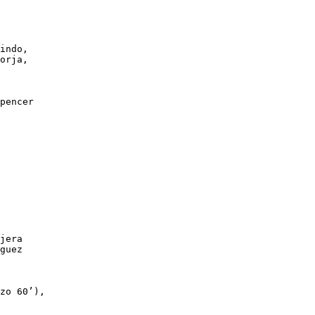
indo, 

orja, 

pencer 

jera 

guez 

zo 60’), 
