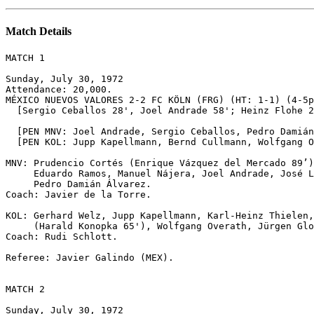
Match Details
MATCH 1

Sunday, July 30, 1972

Attendance: 20,000.

MÉXICO NUEVOS VALORES 2-2 FC KÖLN (FRG) (HT: 1-1) (4-5p
  [Sergio Ceballos 28', Joel Andrade 58'; Heinz Flohe 2
  [PEN MNV: Joel Andrade, Sergio Ceballos, Pedro Damián
  [PEN KOL: Jupp Kapellmann, Bernd Cullmann, Wolfgang O
MNV: Prudencio Cortés (Enrique Vázquez del Mercado 89’)
     Eduardo Ramos, Manuel Nájera, Joel Andrade, José L
     Pedro Damián Álvarez.

Coach: Javier de la Torre.

KOL: Gerhard Welz, Jupp Kapellmann, Karl-Heinz Thielen,
     (Harald Konopka 65'), Wolfgang Overath, Jürgen Glo
Coach: Rudi Schlott.

Referee: Javier Galindo (MEX). 

MATCH 2

Sunday, July 30, 1972
