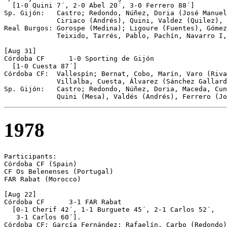
  [1-0 Quini 7´, 2-0 Abel 20´, 3-0 Ferrero 88´]

Sp. Gijón:   Castro; Redondo, Núñez, Doria (José Manuel
             Ciriaco (Andrés), Quini, Valdez (Quilez), 
Real Burgos: Gorospe (Medina); Ligoure (Fuentes), Gómez
             Teixido, Tarrés, Pablo, Pachín, Navarro I,
[Aug 31] 

Córdoba CF	1-0 Sporting de Gijón

  [1-0 Cuesta 87´]

Córdoba CF:  Vallespín; Bernat, Cobo, Marín, Varo (Riva
             Villalba, Cuesta, Álvarez (Sánchez Gallard
Sp. Gijón:   Castro; Redondo, Núñez, Doria, Maceda, Cun
1978
Participants:   

Córdoba CF (Spain)

CF Os Belenenses (Portugal)

FAR Rabat (Morocco)

[Aug 22]

Córdoba CF	3-1 FAR Rabat

  [0-1 Cherif 42´, 1-1 Burguete 45´, 2-1 Carlos 52´, 

   3-1 Carlos 60´].

Córdoba CF: García Fernández; Rafaelín, Carbo (Redondo)