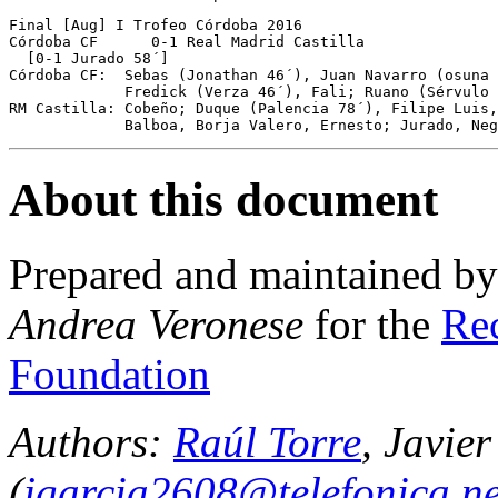
Final [Aug] I Trofeo Córdoba 2016

Córdoba CF	0-1 Real Madrid Castilla

  [0-1 Jurado 58´]

Córdoba CF:  Sebas (Jonathan 46´), Juan Navarro (osuna 
             Fredick (Verza 46´), Fali; Ruano (Sérvulo 
RM Castilla: Cobeño; Duque (Palencia 78´), Filipe Luis,
About this document
Prepared and maintained b
Andrea Veronese
for the
Rec
Foundation
Authors:
Raúl Torre
, Javie
(
jgarcia2608@telefonica.ne