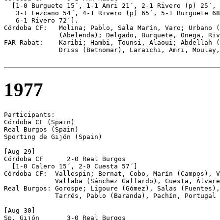
  [1-0 Burguete 15´, 1-1 Amri 21´, 2-1 Rivero (p) 25´, 

   3-1 Lezcano 54´, 4-1 Rivero (p) 65´, 5-1 Burguete 68
   6-1 Rivero 72´].

Córdoba CF:   Molina; Pablo, Sala Marín, Varo; Urbano (
              (Abelenda); Delgado, Burquete, Onega, Riv
FAR Rabat:    Karibi; Hambi, Tounsi, Alaoui; Abdellah (
              Driss (Betnomar), Laraichi, Amri, Moulay,
1977
Participants:   

Córdoba CF (Spain)

Real Burgos (Spain)

Sporting de Gijón (Spain)

[Aug 29] 

Córdoba CF	2-0 Real Burgos  

  [1-0 Calero 15´, 2-0 Cuesta 57´]

Córdoba CF:  Vallespin; Bernat, Cobo, Marín (Campos), V
             Vallaba (Sánchez Gallardo), Cuesta, Álvare
Real Burgos: Gorospe; Ligoure (Gómez), Salas (Fuentes),
             Tarrés, Pablo (Baranda), Pachín, Portugal 
[Aug 30] 

Sp. Gijón	3-0 Real Burgos
