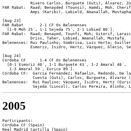
            Rivero Carlos, Burguete (Guti), Álvarez, Zo
FAR Rabat:  Raad; Benayded (Tounsi), Hamdi, Moh, Cherif
            Ampi (Karibi), Labield, Amanallah, Mustapha
[Aug 23]

FAR Rabat	2-1 CF Os Belenenses

  [1-0 Moh 25´, 1-1 Sejeda 75´, 2-1 Lobied 80´].

FAR Rabat:  Raad; Benayed, Tounfi, Moh; Giterif, Laraic
            Driss, Taher, Lobied, Amanallah, Mustafá.

Belenenses: Rui Paulinho; Sombrisa, Luis Horta; Guiller
            Esmoris, Isidro, Hertz, Vázquez, Glecio, Se
[Aug 24]  

Córdoba CF	1-4 CF Os Belenenses  

  [0-1 Esmoriz 40´, 1-1 Burguete 43´, 1-2 Amaral 48´, 

   1-3 Amaral 59´, Eurico 89´].

Córdoba CF:  García Fernández; Rafaelin, Redondo, De la
             Cuesta (Guti), Carlos, Burguete, Álvarez (
Belenenses:  Ruí Paulino; Vázquez, Isidro, Hertz (Euric
             Sejeda (Lincol), Carlos Pereira, Alinho, L
2005
Participants:   

Córdoba CF (Spain)

Real Madrid Castilla (Spain)