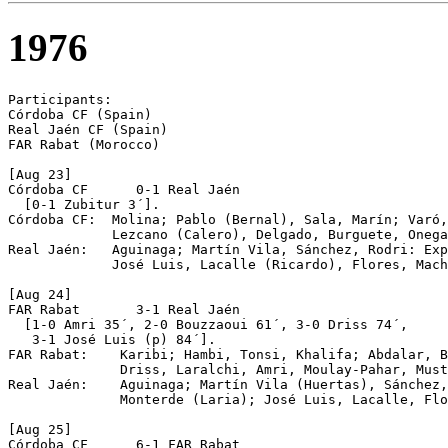
1976
Participants:   

Córdoba CF (Spain)

Real Jaén CF (Spain)

FAR Rabat (Morocco)

[Aug 23]  

Córdoba CF	0-1 Real Jaén 

  [0-1 Zubitur 3´].

Córdoba CF:  Molina; Pablo (Bernal), Sala, Marín; Varó,
             Lezcano (Calero), Delgado, Burguete, Onega
Real Jaén:   Aguinaga; Martín Vila, Sánchez, Rodri: Exp
             José Luis, Lacalle (Ricardo), Flores, Mach
[Aug 24] 

FAR Rabat	3-1 Real Jaén  

  [1-0 Amri 35´, 2-0 Bouzzaoui 61´, 3-0 Driss 74´,

   3-1 José Luis (p) 84´].

FAR Rabat:    Karibi; Hambi, Tonsi, Khalifa; Abdalar, B
              Driss, Laralchi, Amri, Moulay-Pahar, Must
Real Jaén:    Aguinaga; Martín Vila (Huertas), Sánchez,
              Monterde (Laria); José Luis, Lacalle, Flo
[Aug 25]

Córdoba CF	6-1 FAR Rabat  
