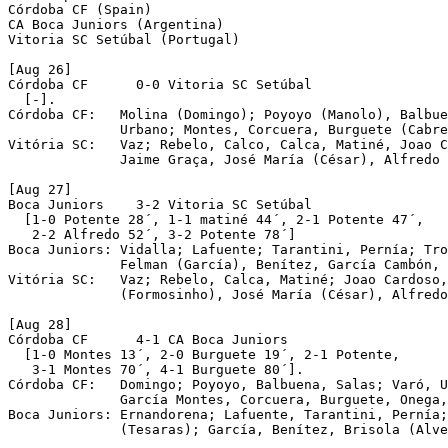
Córdoba CF (Spain)

CA Boca Juniors (Argentina)

Vitoria SC Setúbal (Portugal) 

[Aug 26] 

Córdoba CF	0-0 Vitoria SC Setúbal  

  [-].

Córdoba CF:   Molina (Domingo); Poyoyo (Manolo), Balbue
              Urbano; Montes, Corcuera, Burguete (Cabre
Vitória SC:   Vaz; Rebelo, Calco, Calca, Matiné, Joao C
              Jaime Graça, José María (César), Alfredo 
[Aug 27] 

Boca Juniors	3-2 Vitoria SC Setúbal  

  [1-0 Potente 28´, 1-1 matiné 44´, 2-1 Potente 47´,

   2-2 Alfredo 52´, 3-2 Potente 78´]

Boca Juniors: Vidalla; Lafuente; Tarantini, Pernía; Tro
              Felman (García), Benítez, García Cambón, 
Vitória SC:   Vaz; Rebelo, Calca, Matiné; Joao Cardoso,
              (Formosinho), José María (César), Alfredo
[Aug 28] 

Córdoba CF	4-1 CA Boca Juniors  

  [1-0 Montes 13´, 2-0 Burguete 19´, 2-1 Potente,

   3-1 Montes 70´, 4-1 Burguete 80´].

Córdoba CF:   Domingo; Poyoyo, Balbuena, Salas; Varó, U
              García Montes, Corcuera, Burguete, Onega,
Boca Juniors: Ernandorena; Lafuente, Tarantini, Pernía;
              (Tesaras); García, Benítez, Brisola (Alve