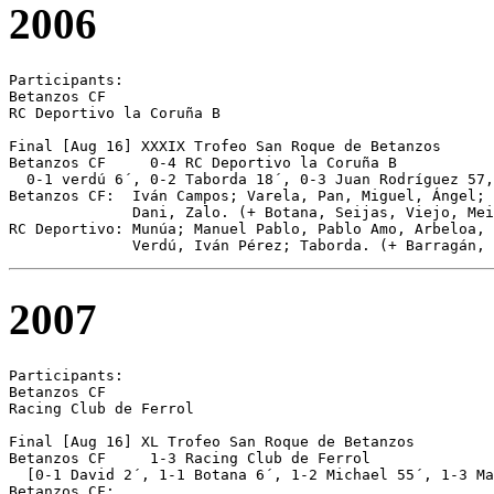
2006
Participants:

Betanzos CF 

RC Deportivo la Coruña B 

Final [Aug 16] XXXIX Trofeo San Roque de Betanzos

Betanzos CF	0-4 RC Deportivo la Coruña B

  0-1 verdú 6´, 0-2 Taborda 18´, 0-3 Juan Rodríguez 57,
Betanzos CF:  Iván Campos; Varela, Pan, Miguel, Ángel; 
              Dani, Zalo. (+ Botana, Seijas, Viejo, Mei
RC Deportivo: Munúa; Manuel Pablo, Pablo Amo, Arbeloa, 
              Verdú, Iván Pérez; Taborda. (+ Barragán, 
2007
Participants:

Betanzos CF 

Racing Club de Ferrol 

Final [Aug 16] XL Trofeo San Roque de Betanzos

Betanzos CF	1-3 Racing Club de Ferrol

  [0-1 David 2´, 1-1 Botana 6´, 1-2 Michael 55´, 1-3 Ma
Betanzos CF:
