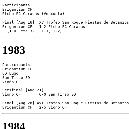
Participants:

Brigantium CF  

Elche FC Caracas (Vnexuela)

Final [Aug 16]  XV Trofeo San Roque Fiestas de Betanzos

Brigantium CF	1-2 Elche FC Caracas

  [1-0 Lete 32´, 1-1, 1-2]
1983
Participants:

Brigantium CF  

CD Lugo 

San Tirso SD 

Vioño CF 
Semifinal [Aug 21]

Vioño CF	6-0 San Tirso SD

Final [Aug 28] XVI Trofeo San Roque Fiestas de Betanzos

Brigantium CF	2-5 Vioño CF
1984