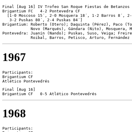
Final [Aug 16] IV Trofeo San Roque Fiestas de Betanzos

Brigantium FC	4-2 Pontevedra CF

  [1-0 Moscoso 15´, 2-0 Mosquera 18´, 1-2 Barros 8´, 2-
   3-2 Puskas 80´, 2-4 Puskas 84´]

Brigantium: Roberto (Otero); Daquinta (Pérez), Paco (To
            Novo (Marqués), Gándara (Nito), Mosquera, M
Pontevedra: Juanín (Nando); Puskas, Suso, Veiga; Freire
            Roibal, Barros, Petisco, Arturo, Fernández 
1967
Participants:

Brigantium CF  

Atlético Pontevedrés 
Final [Aug 16] 

Brigantium CF	0-5 Atlético Pontevedrés
1968
Participants:
