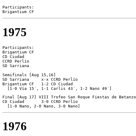
Participants:

1975
Participants:

Brigantium CF  

CD Ciudad 

CCRD Perlío

SD Sarriana 

Semifinals [Aug 15,16]

SD Sarriana	x-x CCRD Perlío

Brigantium CF	1-2 CD Ciudad

  [1-0 Vía 15´, 1-1 Carlis 43´, 1-2 Nano 49´]
Final [Aug 17] VIII Trofeo San Roque Fiestas de Betanzo
CD Ciudad	3-0 CCRD Perlío

  [1-0 Nano, 2-0 Nano, 3-0 Nano]
1976