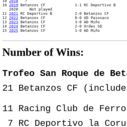
10 
2018
   ?

10 
2019
 Betanzos CF		1-1 RC Deportivo B              [Betanzos CF 3-2 on pen]

   2020     Not played

11 
2021
 RC Deportivo B		2-0 Betanzos CF

12 
2022
 Betanzos CF     	0-0 UD Paiosaco                 [Betanzos CF on pen.] 

13 
2023
 Betanzos CF		3-0 AD Miño 

14 
2024
 Betanzos CF		2-0 Ordes SD 

15 
2025
 Betanzos CF		1-0 AD Miño

Number of Wins:
Trofeo San Roque de Bet
21 Betanzos CF (include
11 Racing Club de Ferro
7 RC Deportivo la Coru