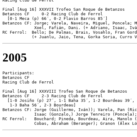
Racing Club de Ferrol 

Final [Aug 16] XXXVII Trofeo San Roque de Betanzos

Betanzos CF	0-2 Racing Club de Ferrol

  [0-1 Meca (p) 66´, 0-2 Flavio Barros 85´]

Betanzos CF: Jorge; Varela, Naveira, Miguel, Poncela; M
             Xoel, Fafián, Dani. (+ Adriano, Isaac, Ivá
RC Ferrol:  Bello; De Palmas, Brais, Vosahlo, Fran Gord
2005
Participants:

Betanzos CF 

Racing Club de Ferrol 

Final [Aug 16] XXXVIII Trofeo San Roque de Betanzos

Betanzos CF	2-3 Racing Club de Ferrol

  [1-0 Josiño (p) 27´, 1-1 Baha 35´, 1-2 Bourdeau 39´,

   1-3 Baha 56´, 2-3 Bourdeau]

Betanzos CF: Jorge (Guillermo, Iván)); Varela, Pan (Ric
             Isaac (Gonzalo,) Jorge Tenreiro (Poncela);
RC Ferrol:   Bouchard; Pineda, Bourdeau, Aira, Manolo (
             Cobas, Abraham (Beranger); Granon (Álex Ló