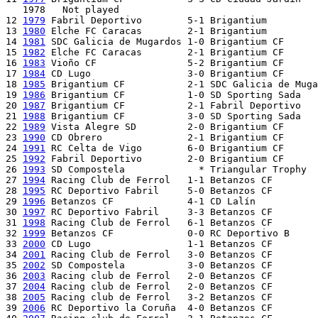
   1978   Not played

12 
1979
 Fabril Deportivo	5-1 Brigantium

13 
1980
 Elche FC Caracas	2-1 Brigantium

14 
1981
 SDC Galicia de Mugardos	1-0 Brigantium CF

15 
1982
 Elche FC Caracas	2-1 Brigantium CF

16 
1983
 Vioño CF		5-2 Brigantium CF

17 
1984
 CD Lugo			3-0 Brigantium CF

18 
1985
 Brigantium CF		2-1 SDC Galicia de Mugardos

19 
1986
 Brigantium CF		1-0 SD Sporting Sada

20 
1987
 Brigantium CF		2-1 Fabril Deportivo

21 
1988
 Brigantium CF		3-0 SD Sporting Sada

22 
1989
 Vista Alegre SD		2-0 Brigantium CF

23 
1990
 CD Obrero		2-1 Brigantium CF

24 
1991
 RC Celta de Vigo	6-0 Brigantium CF

25 
1992
 Fabril Deportivo	2-0 Brigantium CF

26 
1993
 SD Compostela		  * Triangular Trophy

27 
1994
 Racing Club de Ferrol	1-1 Betanzos CF                   [Racing Club de Ferrol on pen.]

28 
1995
 RC Deportivo Fabril	5-0 Betanzos CF

29 
1996
 Betanzos CF		4-1 CD Lalín

30 
1997
 RC Deportivo Fabril	3-3 Betanzos CF                   [Fabril Deportivo on pen.]

31 
1998
 Racing Club de Ferrol	6-1 Betanzos CF

32 
1999
 Betanzos CF		0-0 RC Deportivo B                [Betanzos CF on pen.]

33 
2000
 CD Lugo			1-1 Betanzos CF                   [CD Lugo on pen.]

34 
2001
 Racing Club de Ferrol	3-0 Betanzos CF

35 
2002
 SD Compostela		3-0 Betanzos CF

36 
2003
 Racing club de Ferrol	2-0 Betanzos CF

37 
2004
 Racing club de Ferrol	2-0 Betanzos CF

38 
2005
 Racing club de Ferrol	3-2 Betanzos CF

39 
2006
 RC Deportivo la Coruña	4-0 Betanzos CF
