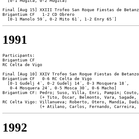
  [0-1 Múgica, 0-2 Múgica]

Final [Aug 15] XXIII Trofeo San Roque Fiestas de Betanz
Brigantium CF	1-2 CD Obrero

  [0-1 Manolo 59´, 0-2 Mito 61´, 1-2 Enry 65´]
1991
Participants:

Brigantium CF

RC Celta de Vigo 

Final [Aug 10] XXIV Trofeo San Roque Fiestas de Betanzo
Brigantium CF	0-6 RC Celta de Vigo

  [0-1 Gudelj 4´, 0-2 Gudelj 14´, 0-3 Mosquera 18´,

   0-4 Mosquera 24´, 0-5 Mosca 30´, 0-6 Macho]

Brigantium CF: Pedro; Suso, Villa, Enri, Pampín; Couto,
               (+ Tito, Óscar, Belmonto, Vara, Sagade, 
RC Celta Vigo: Villanueva; Roberto, Otero, Mandía, Dadi
               (+ Atilano, Carlos, Fernando, Carreira, 
1992