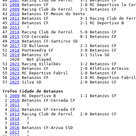
40 
2007
 Racing club de Ferrol	3-1 Betanzos CF

41 
2008
 Betanzos CF		1-0 RC Deportivo la Coruña B

42 
2009
 Racing Club de Ferrol	2-1 Betanzos CF	

43 
2010
 Betanzos CF-Meson do Vento

44 
2011
 Betanzos CF		3-1 Racing Club de Ferrol

45 
2012
 Betanzos CF		2-1 RC Deportivo B 

46 
2013
   ?

47 
2014
 Racing Club de Ferrol	5-0 Betanzos CF

48 
2015
 CCD Cerceda		8-1 Betanzos CF

49 
2016
 Betanzos CF-Santirso SD

50 
2017
 CD Bullense	 	2-1 Betanzos CF

51 
2018
 Pontevedra CF		3-0 Betanzos CF

52 
2019
 Betanzos CF		3-1 Silva SD

   2020   Not played

53 
2021
 Racing Villalbés	3-2 Betanzos CF

54 
2022
 Betanzos CF		1-0 Atlético Arteixo 

55 
2023
 RC Deportivo Fabril	1-0 Betanzos CF 

56 
2024
 Betanzos CF		1-0 RC Deportivo Fabril 

57 
2025
 Silva SD		2-0 Betanzos CF

Trofeo Cidade de Betanzos

 1 
2009
 RC Deportivo B		1-1 Betanzos CF                  [RC Deportivo B on pen.]

 2 
2010
 Betanzos CF-Cerceda CF

 3 
2011
   ?

 4 
2012
 Betanzos CF-Cerceda CF

 5 
2013
 Racing Club de Ferrol	2-0 Betanzos CF

 6 
2014
   ?

 7 
2015
   ?

 8 
2016
 Betanzos CF-Arzua CSD

 9 
2017
   ?
