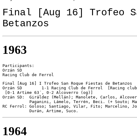
Final [Aug 16] Trofeo S
Betanzos
1963
Participants:

Orzán SD 

Racing Club de Ferrol 
Final [Aug 16] I Trofeo San Roque Fiestas de Betanzos

Orzán SD	1-1 Racing Club de Ferrol  [Racing club de Ferrol on pen.]

 [0-1 Artime 63´, 0-2 Alcoverro (og)]

Orzán SD:  Giráldez (Mellán); Manolete, Carlos, Alcover
           Paganini, Lámelo, Terrén, Beci. (+ Souto; Ma
RC Ferrol: Goloso; Santiago, Vilar, Fito; Marcelino, Jo
           Durán, Artime, Suco.
1964