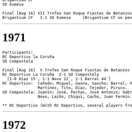
SD Eumesa 

Final [Aug 16] VII Trofeo San Roque Fiestas de Betanzos

Brigantium CF	1-1 SD Eumesa     [Brigantium CF on pe
1971
Participants:

RC Deportivo la Coruña 

SD Compostela 

Final [Aug 16]  V Trofeo San Roque Fiestas de Betanzos 
RC Deportivo La Coruña	2-1 SD Compostela

  [1-0 Díaz 15´, 1-1 Novo 22´, 2-1 Barral 44´]

RC Deportivo:  Cañedo; Miguel, Gaona, Sancho; Barral, V
               Martínez, Tito, Díaz, Tejedor, Piruco.

SD Compostela: Juanín; José, Pechas, José Antonio; Gabr
               Novo, Laíño, Chiqui, Cacho, Juan Fermín.

** RC Deportivo (With RC Deportivo, several players fro
1972