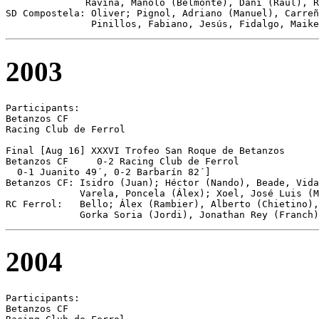
              Raviña, Manolo (Belmonte), Dani (Raúl), R
SD Compostela: Oliver; Pignol, Adriano (Manuel), Carreñ
               Pinillos, Fabiano, Jesús, Fidalgo, Maike
2003
Participants:

Betanzos CF 

Racing Club de Ferrol 

Final [Aug 16] XXXVI Trofeo San Roque de Betanzos

Betanzos CF	0-2 Racing Club de Ferrol

  0-1 Juanito 49´, 0-2 Barbarín 82´]

Betanzos CF: Isidro (Juan); Héctor (Nando), Beade, Vida
             Varela, Poncela (Álex); Xoel, José Luis (M
RC Ferrol:   Bello; Álex (Rambier), Alberto (Chietino),
             Gorka Soria (Jordi), Jonathan Rey (Franch)
2004
Participants:

Betanzos CF 
