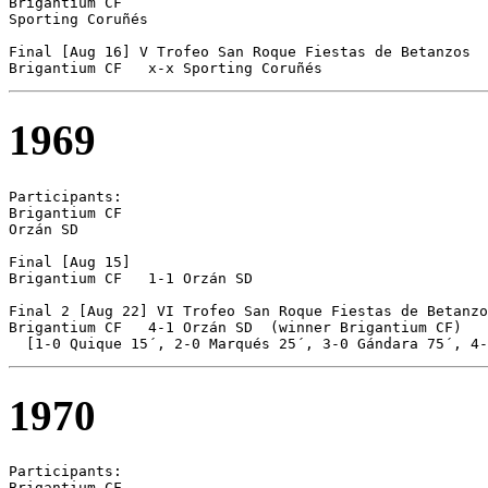
Brigantium CF  

Sporting Coruñés 

Final [Aug 16] V Trofeo San Roque Fiestas de Betanzos

Brigantium CF	x-x Sporting Coruñés
1969
Participants:

Brigantium CF  

Orzán SD 

Final [Aug 15]

Brigantium CF	1-1 Orzán SD

Final 2 [Aug 22] VI Trofeo San Roque Fiestas de Betanzo
Brigantium CF	4-1 Orzán SD  (winner Brigantium CF)

  [1-0 Quique 15´, 2-0 Marqués 25´, 3-0 Gándara 75´, 4-
1970
Participants:

Brigantium CF  
