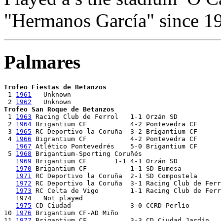
"Hermanos García" since 1
Palmares
Trofeo Fiestas de Betanzos

 1 
1961
   Unknown

 2 
1962
Trofeo San Roque de Betanzos

 1 
1963
 Racing Club de Ferrol	1-1 Orzán SD                        [Racing club de Ferrol on pen.]

 2 
1964
 Brigantium CF		4-2 Pontevedra CF

 3 
1965
 RC Deportivo la Coruña  3-2 Brigantium CF

 4 
1966
 Bigrantium CF		4-2 Pontevedra CF

1967
 Atlético Pontevedrés	5-0 Brigantium CF

 5 
1968
 Brigantium-Sporting Coruñés

1969
 Brigantium CF	    1-1 4-1 Orzán SD

1970
 Brigantium CF		1-1 SD Eumesa                       [Brigantium CF on pen.]

1971
 RC Deportivo la Coruña 	2-1 SD Compostela

1972
 RC Deportivo la Coruña	3-1 Racing Club de Ferrol

1973
 RC Celta de Vigo	1-1 Racing Club de Ferrol           [RC Celta on pen.]	  

   1974   Not played

1975
 CD Ciudad		3-0 CCRD Perlío

10 
1976
 Brigantium CF-AD Miño

11 
1977
 Brigantium CF		3-3 CD Ciudad Jardín                [Bigantium CF on pen.]
