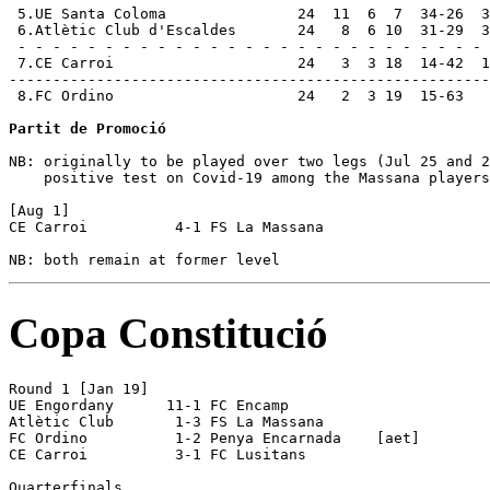
 5.UE Santa Coloma               24  11  6  7  34-26  3
 6.Atlètic Club d'Escaldes       24   8  6 10  31-29  3
 - - - - - - - - - - - - - - - - - - - - - - - - - - - 
 7.CE Carroi                     24   3  3 18  14-42  1
-------------------------------------------------------
 8.FC Ordino                     24   2  3 19  15-63   
Partit de Promoció
NB: originally to be played over two legs (Jul 25 and 2
    positive test on Covid-19 among the Massana players
[Aug 1]

CE Carroi          4-1 FS La Massana      

Copa Constitució
Round 1 [Jan 19]

UE Engordany      11-1 FC Encamp          

Atlètic Club       1-3 FS La Massana      

FC Ordino          1-2 Penya Encarnada    [aet]

CE Carroi          3-1 FC Lusitans        

Quarterfinals
