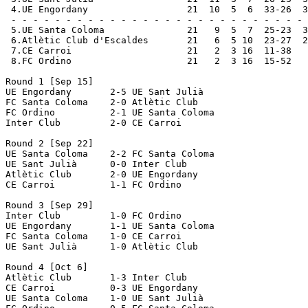
 4.UE Engordany                  21  10  5  6  33-26  3
 - - - - - - - - - - - - - - - - - - - - - - - - - - - 
 5.UE Santa Coloma               21   9  5  7  25-23  3
 6.Atlètic Club d'Escaldes       21   6  5 10  23-27  2
 7.CE Carroi                     21   2  3 16  11-38   
 8.FC Ordino                     21   2  3 16  15-52   
Round 1 [Sep 15]

UE Engordany       2-5 UE Sant Julià      

FC Santa Coloma    2-0 Atlètic Club       

FC Ordino          2-1 UE Santa Coloma    

Inter Club         2-0 CE Carroi          

Round 2 [Sep 22]

UE Santa Coloma    2-2 FC Santa Coloma    

UE Sant Julià      0-0 Inter Club         

Atlètic Club       2-0 UE Engordany       

CE Carroi          1-1 FC Ordino          

Round 3 [Sep 29]

Inter Club         1-0 FC Ordino          

UE Engordany       1-1 UE Santa Coloma    

FC Santa Coloma    1-0 CE Carroi          

UE Sant Julià      1-0 Atlètic Club       

Round 4 [Oct 6]

Atlètic Club       1-3 Inter Club         

CE Carroi          0-3 UE Engordany       

UE Santa Coloma    1-0 UE Sant Julià      
