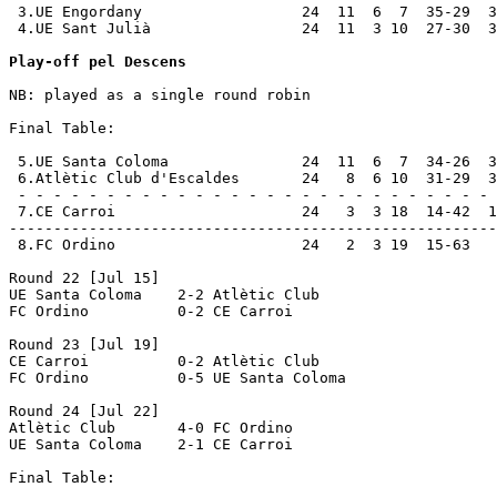
 3.UE Engordany                  24  11  6  7  35-29  3
 4.UE Sant Julià                 24  11  3 10  27-30  3
Play-off pel Descens
NB: played as a single round robin

Final Table:

 5.UE Santa Coloma               24  11  6  7  34-26  3
 6.Atlètic Club d'Escaldes       24   8  6 10  31-29  3
 - - - - - - - - - - - - - - - - - - - - - - - - - - - 
 7.CE Carroi                     24   3  3 18  14-42  1
-------------------------------------------------------
 8.FC Ordino                     24   2  3 19  15-63   
Round 22 [Jul 15]

UE Santa Coloma    2-2 Atlètic Club       

FC Ordino          0-2 CE Carroi          

Round 23 [Jul 19]

CE Carroi          0-2 Atlètic Club       

FC Ordino          0-5 UE Santa Coloma    

Round 24 [Jul 22]

Atlètic Club       4-0 FC Ordino          

UE Santa Coloma    2-1 CE Carroi          

Final Table:
