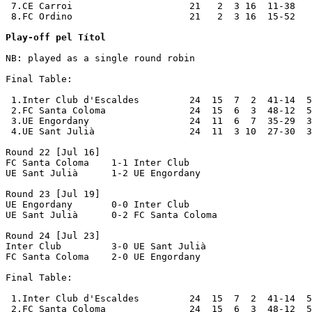
 7.CE Carroi                     21   2  3 16  11-38   
 8.FC Ordino                     21   2  3 16  15-52   
Play-off pel Títol
NB: played as a single round robin

Final Table:

 1.Inter Club d'Escaldes         24  15  7  2  41-14  5
 2.FC Santa Coloma               24  15  6  3  48-12  5
 3.UE Engordany                  24  11  6  7  35-29  3
 4.UE Sant Julià                 24  11  3 10  27-30  3
Round 22 [Jul 16]

FC Santa Coloma    1-1 Inter Club         

UE Sant Julià      1-2 UE Engordany       

Round 23 [Jul 19]

UE Engordany       0-0 Inter Club         

UE Sant Julià      0-2 FC Santa Coloma    

Round 24 [Jul 23]

Inter Club         3-0 UE Sant Julià      

FC Santa Coloma    2-0 UE Engordany       

Final Table:

 1.Inter Club d'Escaldes         24  15  7  2  41-14  5
 2.FC Santa Coloma               24  15  6  3  48-12  5