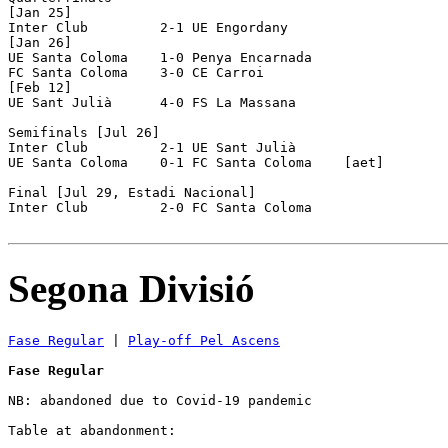
[Jan 25]

Inter Club         2-1 UE Engordany       

[Jan 26]

UE Santa Coloma    1-0 Penya Encarnada    

FC Santa Coloma    3-0 CE Carroi          

[Feb 12]

UE Sant Julià      4-0 FS La Massana      

Semifinals [Jul 26]

Inter Club         2-1 UE Sant Julià      

UE Santa Coloma    0-1 FC Santa Coloma    [aet]

Final [Jul 29, Estadi Nacional]

Inter Club         2-0 FC Santa Coloma    

Segona Divisió
Fase Regular
 | 
Play-off Pel Ascens
Fase Regular
NB: abandoned due to Covid-19 pandemic

Table at abandonment:
