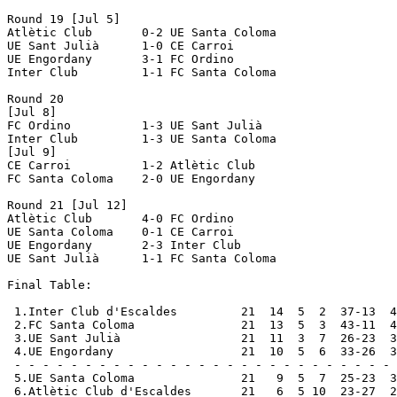
Round 19 [Jul 5]

Atlètic Club       0-2 UE Santa Coloma    

UE Sant Julià      1-0 CE Carroi          

UE Engordany       3-1 FC Ordino          

Inter Club         1-1 FC Santa Coloma    

Round 20

[Jul 8]

FC Ordino          1-3 UE Sant Julià      

Inter Club         1-3 UE Santa Coloma    

[Jul 9]

CE Carroi          1-2 Atlètic Club       

FC Santa Coloma    2-0 UE Engordany       

Round 21 [Jul 12]

Atlètic Club       4-0 FC Ordino          

UE Santa Coloma    0-1 CE Carroi          

UE Engordany       2-3 Inter Club         

UE Sant Julià      1-1 FC Santa Coloma    

Final Table:

 1.Inter Club d'Escaldes         21  14  5  2  37-13  4
 2.FC Santa Coloma               21  13  5  3  43-11  4
 3.UE Sant Julià                 21  11  3  7  26-23  3
 4.UE Engordany                  21  10  5  6  33-26  3
 - - - - - - - - - - - - - - - - - - - - - - - - - - - 
 5.UE Santa Coloma               21   9  5  7  25-23  3
 6.Atlètic Club d'Escaldes       21   6  5 10  23-27  2