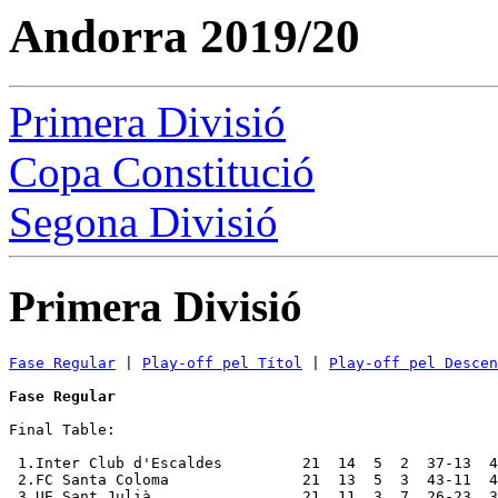
Andorra 2019/20
Primera Divisió
Copa Constitució
Segona Divisió
Primera Divisió
Fase Regular
 | 
Play-off pel Títol
 | 
Play-off pel Descen
Fase Regular
Final Table:

 1.Inter Club d'Escaldes         21  14  5  2  37-13  4
 2.FC Santa Coloma               21  13  5  3  43-11  4
 3.UE Sant Julià                 21  11  3  7  26-23  3