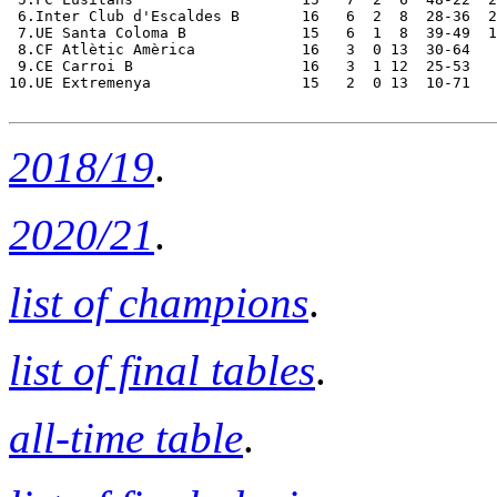
 6.Inter Club d'Escaldes B       16   6  2  8  28-36  2
 7.UE Santa Coloma B             15   6  1  8  39-49  1
 8.CF Atlètic Amèrica            16   3  0 13  30-64   
 9.CE Carroi B                   16   3  1 12  25-53   
10.UE Extremenya                 15   2  0 13  10-71   
2018/19
.
2020/21
.
list of champions
.
list of final tables
.
all-time table
.