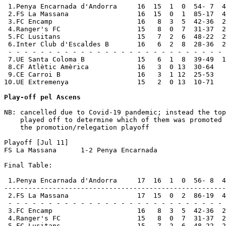
 1.Penya Encarnada d'Andorra     16  15  1  0  54- 7  4
 2.FS La Massana                 16  15  0  1  85-17  4
 3.FC Encamp                     16   8  3  5  42-36  2
 4.Ranger's FC                   15   8  0  7  31-37  2
 5.FC Lusitans                   15   7  2  6  48-22  2
 6.Inter Club d'Escaldes B       16   6  2  8  28-36  2
 - - - - - - - - - - - - - - - - - - - - - - - - - - - 
 7.UE Santa Coloma B             15   6  1  8  39-49  1
 8.CF Atlètic Amèrica            16   3  0 13  30-64   
 9.CE Carroi B                   16   3  1 12  25-53   
10.UE Extremenya                 15   2  0 13  10-71   
Play-off pel Ascens
NB: cancelled due to Covid-19 pandemic; instead the top
    played off to determine which of them was promoted 
    the promotion/relegation playoff

Playoff [Jul 11]

FS La Massana      1-2 Penya Encarnada    

Final Table:

 1.Penya Encarnada d'Andorra     17  16  1  0  56- 8  4
-------------------------------------------------------
 2.FS La Massana                 17  15  0  2  86-19  4
 - - - - - - - - - - - - - - - - - - - - - - - - - - - 
 3.FC Encamp                     16   8  3  5  42-36  2
 4.Ranger's FC                   15   8  0  7  31-37  2
 5.FC Lusitans                   15   7  2  6  48-22  2