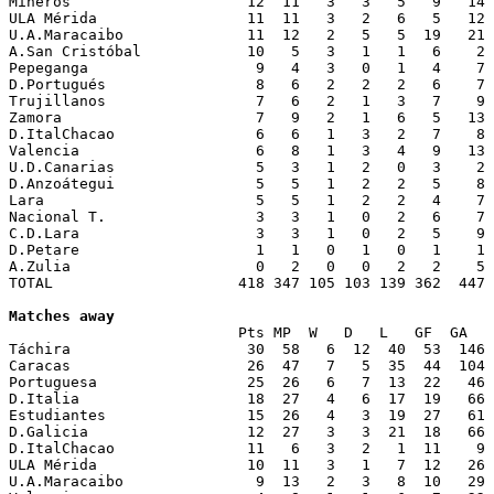
Mineros                    12  11   3   3   5   9   14 
ULA Mérida                 11  11   3   2   6   5   12 
U.A.Maracaibo              11  12   2   5   5  19   21 
A.San Cristóbal            10   5   3   1   1   6    2 
Pepeganga                   9   4   3   0   1   4    7 
D.Portugués                 8   6   2   2   2   6    7 
Trujillanos                 7   6   2   1   3   7    9 
Zamora                      7   9   2   1   6   5   13 
D.ItalChacao                6   6   1   3   2   7    8 
Valencia                    6   8   1   3   4   9   13 
U.D.Canarias                5   3   1   2   0   3    2 
D.Anzoátegui                5   5   1   2   2   5    8 
Lara                        5   5   1   2   2   4    7 
Nacional T.                 3   3   1   0   2   6    7 
C.D.Lara                    3   3   1   0   2   5    9 
D.Petare                    1   1   0   1   0   1    1 
A.Zulia                     0   2   0   0   2   2    5 
TOTAL                     418 347 105 103 139 362  447 
Matches away

                          Pts MP  W   D   L   GF  GA   
Táchira                    30  58   6  12  40  53  146 
Caracas                    26  47   7   5  35  44  104 
Portuguesa                 25  26   6   7  13  22   46 
D.Italia                   18  27   4   6  17  19   66 
Estudiantes                15  26   4   3  19  27   61 
D.Galicia                  12  27   3   3  21  18   66 
D.ItalChacao               11   6   3   2   1  11    9 
ULA Mérida                 10  11   3   1   7  12   26 
U.A.Maracaibo               9  13   2   3   8  10   29 