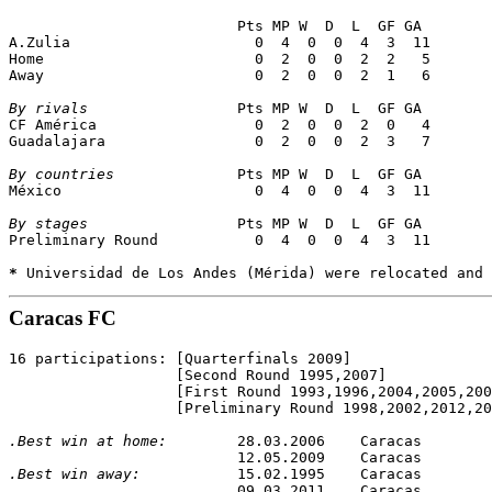
                          Pts MP W  D  L  GF GA

A.Zulia                     0  4  0  0  4  3  11

Home                        0  2  0  0  2  2   5

Away                        0  2  0  0  2  1   6

By rivals                 
Pts MP W  D  L  GF GA

CF América                  0  2  0  0  2  0   4

Guadalajara                 0  2  0  0  2  3   7

By countries
              Pts MP W  D  L  GF GA

México                      0  4  0  0  4  3  11

By stages
                 Pts MP W  D  L  GF GA

Preliminary Round           0  4  0  0  4  3  11

*
 Universidad de Los Andes (Mérida) were relocated and 
Caracas FC
16 participations: [Quarterfinals 2009]

                   [Second Round 1995,2007]

                   [First Round 1993,1996,2004,2005,200
                   [Preliminary Round 1998,2002,2012,20
.Best win at home:
        28.03.2006    Caracas        
.Best win away:           
15.02.1995    Caracas        
                          09.03.2011    Caracas        