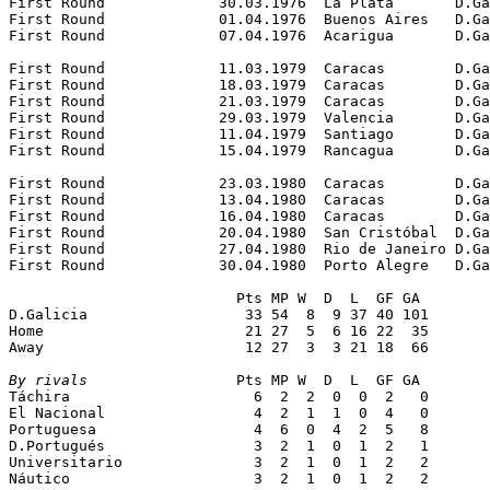
First Round             30.03.1976  La Plata       D.Ga
First Round             01.04.1976  Buenos Aires   D.Ga
First Round             07.04.1976  Acarigua       D.Ga
First Round             11.03.1979  Caracas        D.Ga
First Round             18.03.1979  Caracas        D.Ga
First Round             21.03.1979  Caracas        D.Ga
First Round             29.03.1979  Valencia       D.Ga
First Round             11.04.1979  Santiago       D.Ga
First Round             15.04.1979  Rancagua       D.Ga
First Round             23.03.1980  Caracas        D.Ga
First Round             13.04.1980  Caracas        D.Ga
First Round             16.04.1980  Caracas        D.Ga
First Round             20.04.1980  San Cristóbal  D.Ga
First Round             27.04.1980  Rio de Janeiro D.Ga
First Round             30.04.1980  Porto Alegre   D.Ga
                          Pts MP W  D  L  GF GA

D.Galicia                  33 54  8  9 37 40 101

Home                       21 27  5  6 16 22  35

Away                       12 27  3  3 21 18  66

By rivals                 
Pts MP W  D  L  GF GA

Táchira                     6  2  2  0  0  2   0

El Nacional                 4  2  1  1  0  4   0

Portuguesa                  4  6  0  4  2  5   8

D.Portugués                 3  2  1  0  1  2   1

Universitario               3  2  1  0  1  2   2

Náutico                     3  2  1  0  1  2   2
