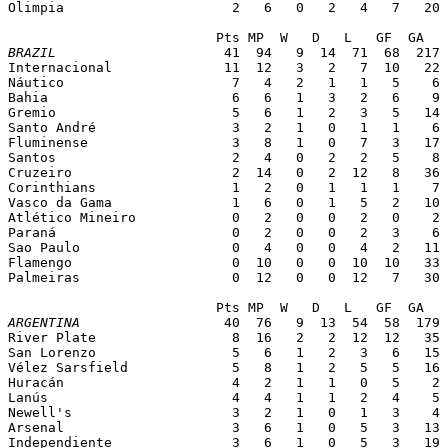
Olimpia                     2   6   0   2   4   7   20 
BRAZIL
                     41  94   9  14  71  68  217 
Internacional              11  12   3   2   7  10   22 
Náutico                     7   4   2   1   1   5    6 
Bahia                       6   6   1   3   2   6    9 
Gremio                      5   6   1   2   3   5   14 
Santo André                 3   2   1   0   1   1    6 
Fluminense                  3   8   1   0   7   3   17 
Santos                      2   4   0   2   2   5    8 
Cruzeiro                    2  14   0   2  12   8   36 
Corinthians                 1   2   0   1   1   1    7 
Vasco da Gama               1   6   0   1   5   2   10 
Atlético Mineiro            0   2   0   0   2   0    2 
Paraná                      0   2   0   0   2   3    6 
Sao Paulo                   0   4   0   0   4   2   11 
Flamengo                    0  10   0   0  10  10   33 
Palmeiras                   0  12   0   0  12   7   30 
ARGENTINA
                  40  76   9  13  54  58  179 
River Plate                 8  16   2   2  12  12   35 
San Lorenzo                 5   6   1   2   3   6   15 
Vélez Sarsfield             5   8   1   2   5   5   16 
Huracán                     4   2   1   1   0   5    2 
Lanús                       4   4   1   1   2   4    5 
Newell's                    3   2   1   0   1   3    4 
Arsenal                     3   6   1   0   5   3   13 
Independiente               3   6   1   0   5   3   19 