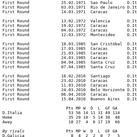
First Round             25.02.1971  Sao Paulo      D.It
First Round             03.03.1971  Rio de Janeiro D.It
First Round             14.03.1971  Caracas        D.It
First Round             13.02.1972  Valencia       D.It
First Round             19.02.1972  Caracas        D.It
First Round             04.03.1972  Caracas        D.It
First Round             12.03.1972  Montevideo     D.It
First Round             10.03.1985  San Cristóbal  D.It
First Round             17.03.1985  Caracas        D.It
First Round             21.03.1985  Caracas        D.It
First Round             24.03.1985  Caracas        D.It
First Round             04.04.1985  Santa Cruz     D.It
First Round             07.04.1985  Santa Cruz     D.It
First Round             16.02.2010  Santiago       D.It
First Round             23.02.2010  Caracas        D.It
First Round             11.03.2010  Caracas        D.It
First Round             24.03.2010  Belo Horizonte D.It
First Round             06.04.2010  Caracas        D.It
First Round             15.04.2010  Buenos Aires   D.It
                          Pts MP W  D  L  GF GA

D.Italia                   53 56 14 11 31 49 114

Home                       35 29 10  5 14 30  48

Away                       18 27  4  6 17 19  66

By rivals                 
Pts MP W  D  L  GF GA

D.Galicia                   8  4  2  2  0  7   5
