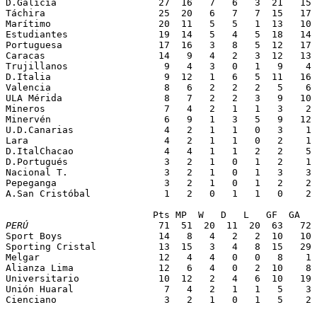
D.Galicia                  27  16   7   6   3  21   15 
Táchira                    25  20   6   7   7  15   17 
Marítimo                   20  11   5   5   1  13   10 
Estudiantes                19  14   5   4   5  18   14 
Portuguesa                 17  16   3   8   5  12   17 
Caracas                    14   9   4   2   3  12   13 
Trujillanos                 9   4   3   0   1   9    4 
D.Italia                    9  12   1   6   5  11   16 
Valencia                    8   6   2   2   2   5    6 
ULA Mérida                  8   7   2   2   3   9   10 
Mineros                     7   4   2   1   1   3    2 
Minervén                    6   9   1   3   5   9   12 
U.D.Canarias                4   2   1   1   0   3    1 
Lara                        4   2   1   1   0   2    1 
D.ItalChacao                4   4   1   1   2   2    5 
D.Portugués                 3   2   1   0   1   2    1 
Nacional T.                 3   2   1   0   1   3    3 
Pepeganga                   3   2   1   0   1   2    2 
A.San Cristóbal             1   2   0   1   1   0    2 
PERÚ 
                      71  51  20  11  20  63   72 
Sport Boys                 14   8   4   2   2  10   10 
Sporting Cristal           13  15   3   4   8  15   29 
Melgar                     12   4   4   0   0   8    1 
Alianza Lima               12   6   4   0   2  10    8 
Universitario              10  12   2   4   6  10   19 
Unión Huaral                7   4   2   1   1   5    3 
Cienciano                   3   2   1   0   1   5    2 