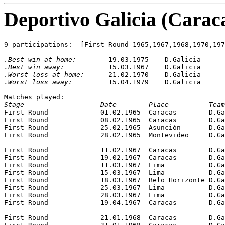
Deportivo Galicia (Carac
9 participations:  [First Round 1965,1967,1968,1970,197
.Best win at home:
.Best win away:           
.Worst loss at home:
.Worst loss away:
         15.04.1979    D.Galicia      
Stage                   Date        Place          Team

First Round             01.02.1965  Caracas        D.Ga
First Round             08.02.1965  Caracas        D.Ga
First Round             25.02.1965  Asunción       D.Ga
First Round             28.02.1965  Montevideo     D.Ga
First Round             11.02.1967  Caracas        D.Ga
First Round             19.02.1967  Caracas        D.Ga
First Round             11.03.1967  Lima           D.Ga
First Round             15.03.1967  Lima           D.Ga
First Round             18.03.1967  Belo Horizonte D.Ga
First Round             25.03.1967  Lima           D.Ga
First Round             28.03.1967  Lima           D.Ga
First Round             19.04.1967  Caracas        D.Ga
First Round             21.01.1968  Caracas        D.Ga