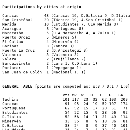
Participations by cities of origin
Caracas           43 (Caracas 16, D.Galicia 9, D.Italia
San Cristóbal     20 (Táchira 19, A.San Cristóbal 1)

Mérida            10 (Estudiantes 7, ULA Mérida 3)

Acarigua           8 (Portuguesa 8)

Maracaibo          5 (U.A.Maracaibo 4, A.Zulia 1)

Puerto Ordaz       5 (Mineros 5)

El Callao          4 (Minervén 4)

Barinas            3 (Zamora 3)

Puerto La Cruz     3 (D.Anzoátegui 3)

Valencia           3 (Valencia 3)

Valera             2 (Trujillanos 2)

Barquisimeto       2 (Lara 1, C.D.Lara 1)

Porlamar           1 (Pepeganga 1)

GENERAL TABLE
 [points are computed as: W:3 / D:1 / L:0]

                          Pts MP  W   D   L   GF  GA   
Táchira                   101 117  23  32  62 103  209 
Caracas                    91  95  24  19  52 107  174 
Portuguesa                 62  52  15  17  20  51   71 
Estudiantes                54  52  15   9  28  56   92 
D.Italia                   53  56  14  11  31  49  114 
Minervén                   33  35   8   9  18  36   81 
D.Galicia                  33  54   8   9  37  40  101 
ULA Mérida                 25  24   7   4  13  21   41 