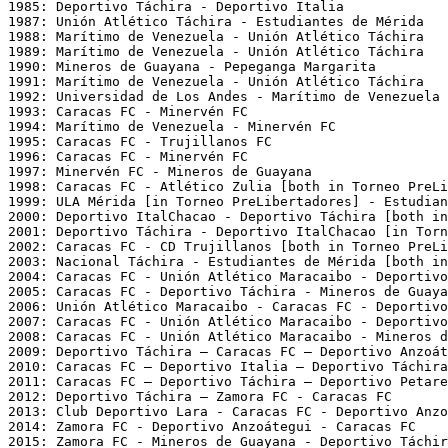
1985: Deportivo Táchira - Deportivo Italia

1987: Unión Atlético Táchira - Estudiantes de Mérida

1988: Marítimo de Venezuela - Unión Atlético Táchira

1989: Marítimo de Venezuela - Unión Atlético Táchira

1990: Mineros de Guayana - Pepeganga Margarita

1991: Marítimo de Venezuela - Unión Atlético Táchira

1992: Universidad de Los Andes - Marítimo de Venezuela

1993: Caracas FC - Minervén FC

1994: Marítimo de Venezuela - Minervén FC

1995: Caracas FC - Trujillanos FC

1996: Caracas FC - Minervén FC

1997: Minervén FC - Mineros de Guayana

1998: Caracas FC - Atlético Zulia [both in Torneo PreLi
1999: ULA Mérida [in Torneo PreLibertadores] - Estudian
2000: Deportivo ItalChacao - Deportivo Táchira [both in
2001: Deportivo Táchira - Deportivo ItalChacao [in Torn
2002: Caracas FC - CD Trujillanos [both in Torneo PreLi
2003: Nacional Táchira - Estudiantes de Mérida [both in
2004: Caracas FC - Unión Atlético Maracaibo - Deportivo
2005: Caracas FC - Deportivo Táchira - Mineros de Guaya
2006: Unión Atlético Maracaibo - Caracas FC - Deportivo
2007: Caracas FC - Unión Atlético Maracaibo - Deportivo
2008: Caracas FC - Unión Atlético Maracaibo - Mineros d
2009: Deportivo Táchira – Caracas FC – Deportivo Anzoát
2010: Caracas FC – Deportivo Italia – Deportivo Táchira

2011: Caracas FC – Deportivo Táchira – Deportivo Petare

2012: Deportivo Táchira – Zamora FC - Caracas FC

2013: Club Deportivo Lara - Caracas FC - Deportivo Anzo
2014: Zamora FC - Deportivo Anzoátegui - Caracas FC

2015: Zamora FC - Mineros de Guayana - Deportivo Táchir