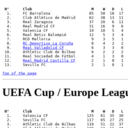
 N°      Club                          M    W   D   L  

  1.     FC Barcelona                 85   50  18  17  
  2.     Club Atlético de Madrid      62   38  13  11  
  3.     Real Zaragoza                37   20   6  11  
  4.     Real Madrid CF               31   16   9   6  
  5.     Valencia CF                  19   10   5   4  
  6.     Real Betis Balompié          12    5   3   4  
  7.     RCD Mallorca                  9    3   5   1  
  8.     
RC Deportivo La Coruña
        8    4   2   2  
  9.     
Real Valladolid CF
            6    3   3   0  
 10.     Athletic Club de Bilbao       6    2   2   2  
 11.     Real Sociedad de Fútbol       4    1   3   0  
 12.     
Real Madrid Castilla CF
       2    1   0   1  
 13.     Sevilla FC                    2    1   0   1  
Top of the page
UEFA Cup / Europe Leag
 N°      Club                          M    W   D   L  

  1.     Valencia CF                 125   61  35  30  
  2.     Sevilla FC                  117   65  27  25  
  3.     Athletic Club de Bilbao     110   51  22  37  