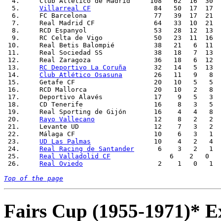
  4.     Club Atlético de Madrid     108   62  16  30  
  5.     
Villarreal CF
                84   50  17  17  
  6.     FC Barcelona                 77   39  17  21  
  7.     Real Madrid CF		      64   33  10  21   111  75    +36      9           2       2

  8.     RCD Espanyol                 53   28  12  13  
  9.     RC Celta de Vigo	      50   23  11  16    81  47    +34      7           -       -

 10.     Real Betis Balompié          38   21   6  11  
 11.     Real Sociedad SS	      38   18   7  13    50  56     -6      9           -       -

 12.     Real Zaragoza                36   18   6  12  
 13.     
RC Deportivo La Coruña
       32   14   5  13  
 14.     
Club Atlético Osasuna
        26   11   9   8  
 15.     Getafe CF       	      20   10   5   5    27  23     -4      2           -       -

 16.     RCD Mallorca                 20   10   2   8  
 17.     Deportivo Alavés             17    9   5   3  
 18.     CD Tenerife                  16    8   3   5  
 19.     Real Sporting de Gijón       16    4   4   8  
 20.     
Rayo Vallecano
               12    8   2   2  
 21.     Levante UD		      12    7   3   2    17   7    +10      1           -       -

 22.     Málaga CF                    10    6   3   1  
 23.     
UD Las Palmas
                10    4   2   4  
 24.     
Real Racing de Santander
      6    3   2   1  
 25.     
Real Valladolid CF
               6    2   0   
 26.     
Real Oviedo
                   2    1	0   1     2   3     -1      1           -       -	

Top of the page
Fairs Cup (1955-1971)* E