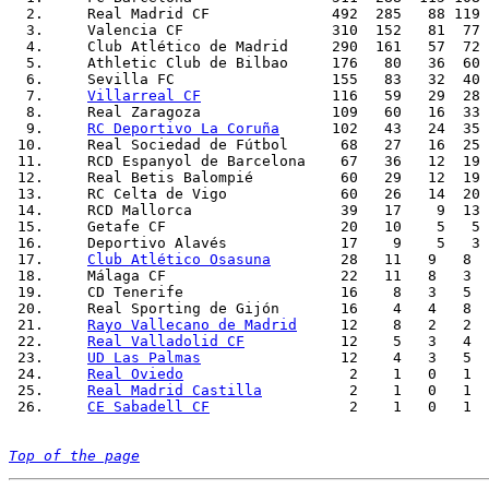
  2.     Real Madrid CF              492  285   88 119 
  3.     Valencia CF                 310  152   81  77 
  4.     Club Atlético de Madrid     290  161   57  72 
  5.     Athletic Club de Bilbao     176   80   36  60 
  6.     Sevilla FC                  155   83   32  40 
  7.     
Villarreal CF
               116   59   29  28 
  8.     Real Zaragoza               109   60   16  33 
  9.     
RC Deportivo La Coruña
      102   43   24  35 
 10.     Real Sociedad de Fútbol      68   27   16  25 
 11.     RCD Espanyol de Barcelona    67   36   12  19 
 12.     Real Betis Balompié          60   29   12  19 
 13.     RC Celta de Vigo             60   26   14  20 
 14.     RCD Mallorca                 39   17    9  13 
 15.     Getafe CF		      20   10    5   5    27  23     +4           -       -

 16.     Deportivo Alavés             17    9    5   3 
 17.     
Club Atlético Osasuna
        28   11   9   8  
 18.     Málaga CF                    22   11   8   3  
 19.     CD Tenerife                  16    8   3   5  
 20.     Real Sporting de Gijón       16    4   4   8  
 21.     
Rayo Vallecano de Madrid
     12    8   2   2  
 22.     
Real Valladolid CF
           12    5   3   4  
 23.     
UD Las Palmas
                12    4   3   5  
 24.     
Real Oviedo
                   2    1   0   1  
 25.     
Real Madrid Castilla
          2    1   0   1  
 26.     
CE Sabadell CF
                2    1   0   1  
Top of the page