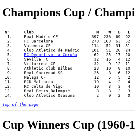
Champions Cup / Champi
 N°      Club                          M    W   D   L  

  1.     Real Madrid CF              397  236  69  92  
  2.     FC Barcelona                278  163  63  52  
  3.     Valencia CF                 114   52  31  31  
  4.     Club Atlético de Madrid     101   51  26  24  
  5.     
RC Deportivo La Coruña
       62   25  17  20  
  6.     Sevilla FC		      32   16   4  12    58  49     +9      5           -       -

  7.     Villarreal CF		      32    9  12  11    30  37     -7      3           -       -

  8.     Athletic club Bilbao         28   10	8  10    38  43     -5      5           -       -

  9.     Real Sociedad SS             26    8   6  12  
 10.     Málaga CF                    12    5   5   2  
 11.     RCD Mallorca                 10    4   2   4  
 12.     RC Celta de Vigo             10    3   3   4  
 13.     Real Betis Balompié           8    3   2   3  
 14.     Club Atlético Osasuna         2    0   2   0   
Top of the page
Cup Winners Cup (1960-1