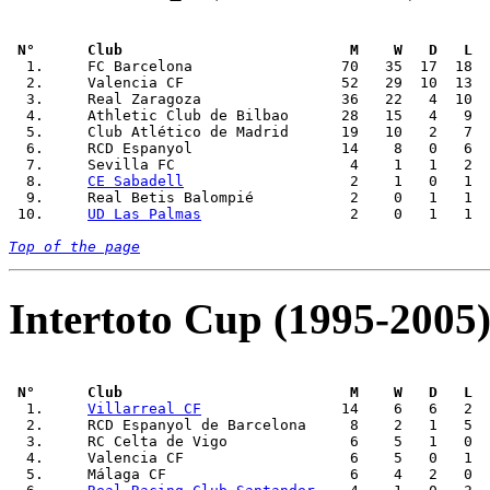
 N°      Club                          M    W   D   L  

  1.     FC Barcelona                 70   35  17  18  
  2.     Valencia CF                  52   29  10  13  
  3.     Real Zaragoza                36   22   4  10  
  4.     Athletic Club de Bilbao      28   15   4   9  
  5.     Club Atlético de Madrid      19   10   2   7  
  6.     RCD Espanyol                 14    8   0   6  
  7.     Sevilla FC       	       4    1   1   2     4   7     -3      2           -       -

  8.     
CE Sabadell
                   2    1   0   1  
  9.     Real Betis Balompié           2    0   1   1  
 10.     
UD Las Palmas
                 2    0   1   1  
Top of the page
Intertoto Cup (1995-2005)
 N°      Club                          M    W   D   L  

  1.     
Villarreal CF
                14    6   6   2  
  2.     RCD Espanyol de Barcelona     8    2   1   5  
  3.     RC Celta de Vigo              6    5   1   0  
  4.     Valencia CF                   6    5   0   1  
  5.     Málaga CF                     6    4   2   0  