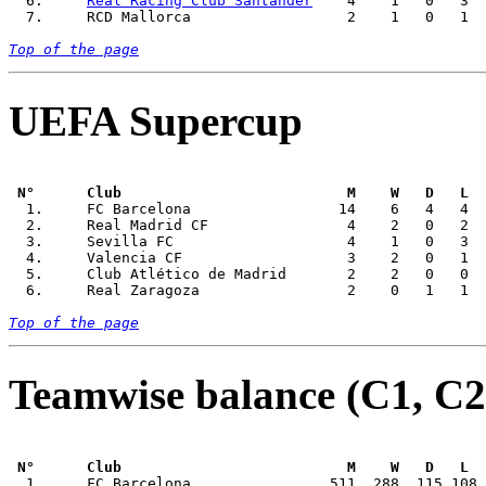
  6.     
Real Racing Club Santander
    4    1   0   3  
  7.     RCD Mallorca                  2    1   0   1  
Top of the page
UEFA Supercup
 N°      Club                          M    W   D   L  

  1.     FC Barcelona                 14    6   4   4  
  2.     Real Madrid CF                4    2   0   2  
  3.     Sevilla FC                    4    1   0   3  
  4.     Valencia CF                   3    2   0   1  
  5.     Club Atlético de Madrid       2    2   0   0  
  6.     Real Zaragoza                 2    0   1   1  
Top of the page
Teamwise balance (C1, C2
 N°      Club                          M    W   D   L  

  1.     FC Barcelona                511  288  115 108 